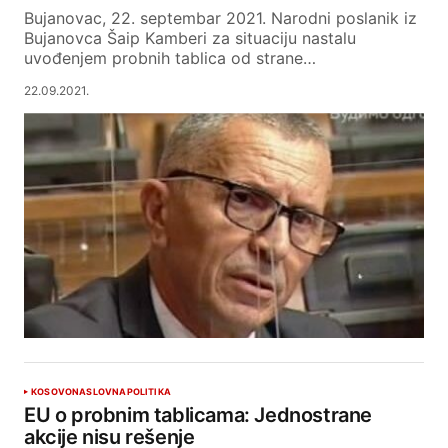
Bujanovac, 22. septembar 2021. Narodni poslanik iz
Bujanovca Šaip Kamberi za situaciju nastalu
uvođenjem probnih tablica od strane…
22.09.2021.
KOSOVO
NASLOVNA
POLITIKA
EU o probnim tablicama: Jednostrane
akcije nisu rešenje