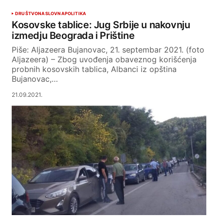
DRUŠTVO
NASLOVNA
POLITIKA
Kosovske tablice: Jug Srbije u nakovnju
izmedju Beograda i Prištine
Piše: Aljazeera Bujanovac, 21. septembar 2021. (foto
Aljazeera) – Zbog uvođenja obaveznog korišćenja
probnih kosovskih tablica, Albanci iz opština
Bujanovac,…
21.09.2021.