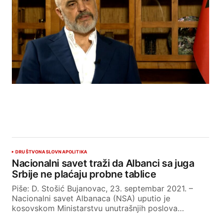
DRUŠTVO
NASLOVNA
POLITIKA
Nacionalni savet traži da Albanci sa juga
Srbije ne plaćaju probne tablice
Piše: D. Stošić Bujanovac, 23. septembar 2021. –
Nacionalni savet Albanaca (NSA) uputio je
kosovskom Ministarstvu unutrašnjih poslova…