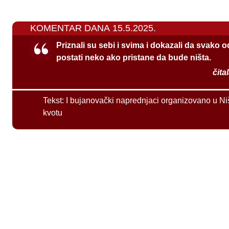
KOMENTAR DANA 15.5.2025.
Priznali su sebi i svima i dokazali da svako 
postati neko ako pristane da bude ništa.
čita
Tekst:
I bujanovački naprednjaci organizovano u Ni
kvotu