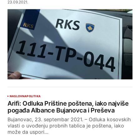
23.09.2021.
NASLOVNA
POLITIKA
Arifi: Odluka Prištine poštena, iako najviše
pogađa Albance Bujanovca i Preševa
Bujanovac, 23. septembar 2021. – Odluka kosovskih
vlasti o uvođenju probnih tablica je poštena, iako
može da uspori…