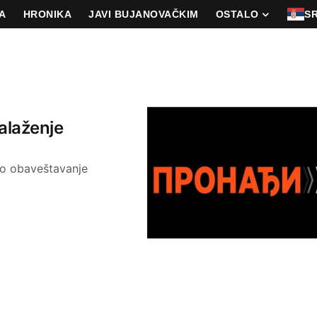
A
HRONIKA
JAVI BUJANOVAČKIM
OSTALO
S
alaženje
no obaveštavanje