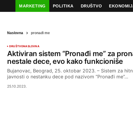
MARKETING
POLITIKA
DRUŠTVO
EKONOMIJ
Naslovna
pronađi me
DRUŠTVO
NASLOVNA
Aktiviran sistem “Pronađi me” za pron
nestale dece, evo kako funkcioniše
Bujanovac, Beograd, 25. oktobar 2023. – Sistem za hit
javnosti o nestanku dece pod nazivom “Pronađi me”…
25.10.2023.