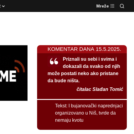
R
Mreže
KOMENTAR DANA 15.5.2025.
Priznali su sebi i svima i
dokazali da svako od njih
može postati neko ako pristane
da bude ništa.
čitalac Slađan Tomić
Tekst:
I bujanovački naprednjaci
organizovano u Niš, tvrde da
nemaju kvotu