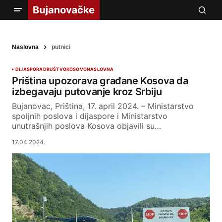
Naslovna
putnici
DIJASPORA
DRUŠTVO
KOSOVO
NASLOVNA
Priština upozorava građane Kosova da
izbegavaju putovanje kroz Srbiju
Bujanovac, Priština, 17. april 2024. – Ministarstvo
spoljnih poslova i dijaspore i Ministarstvo
unutrašnjih poslova Kosova objavili su…
17.04.2024.