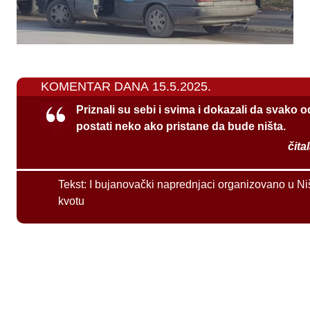
KOMENTAR DANA 15.5.2025.
Priznali su sebi i svima i dokazali da svako 
postati neko ako pristane da bude ništa.
čita
Tekst:
I bujanovački naprednjaci organizovano u Ni
kvotu