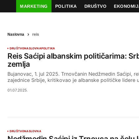
MARKETING
POLITIKA
DRUŠTVO
EKONOMIJ
Naslovna
reis
DRUŠTVO
NASLOVNA
POLITIKA
Reis Saćipi albanskim političarima: Srbi
zemlja
Bujanovac, 1. jul 2025. Trnovčanin Nedžmedin Saćipi, re
zajednice Srbije, kritikovao je albanske političke lider
01.07.2025.
DRUŠTVO
NASLOVNA
Nedžmedin Saćipi iz Trnovca na čelu 