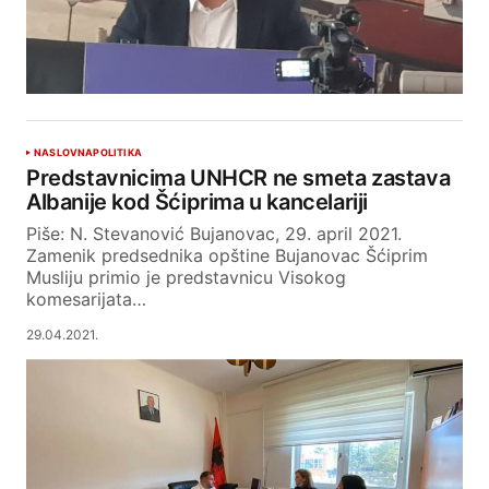
NASLOVNA
POLITIKA
Predstavnicima UNHCR ne smeta zastava
Albanije kod Šćiprima u kancelariji
Piše: N. Stevanović Bujanovac, 29. april 2021.
Zamenik predsednika opštine Bujanovac Šćiprim
Musliju primio je predstavnicu Visokog
komesarijata…
29.04.2021.