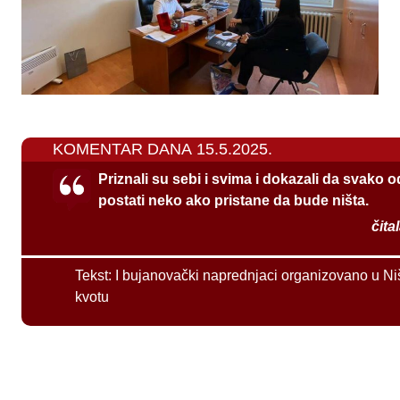
KOMENTAR DANA 15.5.2025.
Priznali su sebi i svima i dokazali da svako 
postati neko ako pristane da bude ništa.
čita
Tekst:
I bujanovački naprednjaci organizovano u Ni
kvotu