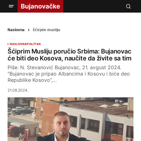
Naslovna
šćirpim musliju
NASLOVNA
POLITIKA
Šćiprim Musliju poručio Srbima: Bujanovac
će biti deo Kosova, naučite da živite sa tim
Piše: N. Stevanović Bujanovac, 21. avgust 2024.
“Bujanovac je pripao Albancima i Kosovu i biće deo
Republike Kosovo”,…
21.08.2024.