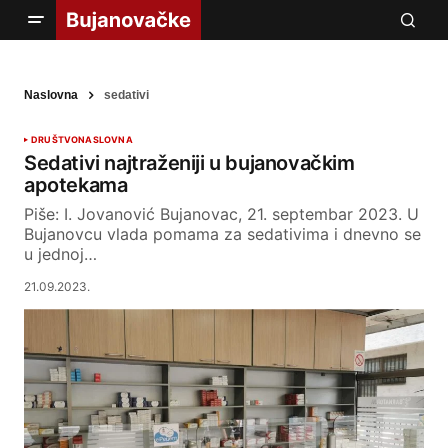
Naslovna
sedativi
DRUŠTVO
NASLOVNA
Sedativi najtraženiji u bujanovačkim
apotekama
Piše: I. Jovanović Bujanovac, 21. septembar 2023. U
Bujanovcu vlada pomama za sedativima i dnevno se
u jednoj…
21.09.2023.