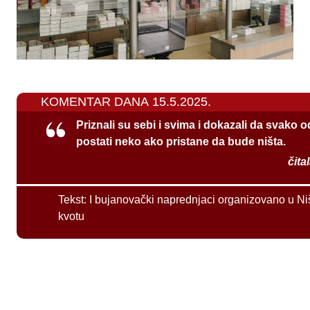
KOMENTAR DANA 15.5.2025.
Priznali su sebi i svima i dokazali da svako 
postati neko ako pristane da bude ništa.
čita
Tekst:
I bujanovački naprednjaci organizovano u Ni
kvotu