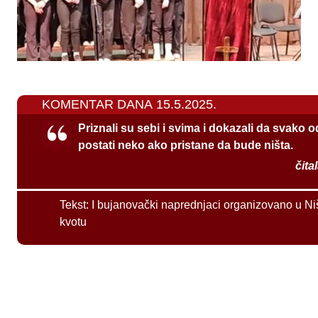
KOMENTAR DANA 15.5.2025.
Priznali su sebi i svima i dokazali da svako 
postati neko ako pristane da bude ništa.
čita
Tekst:
I bujanovački naprednjaci organizovano u Ni
kvotu