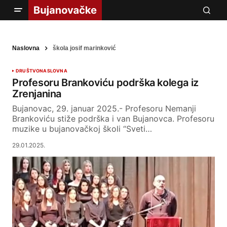
Naslovna
škola josif marinković
DRUŠTVO
NASLOVNA
Profesoru Brankoviću podrška kolega iz
Zrenjanina
Bujanovac, 29. januar 2025.- Profesoru Nemanji
Brankoviću stiže podrška i van Bujanovca. Profesoru
muzike u bujanovačkoj školi “Sveti…
29.01.2025.