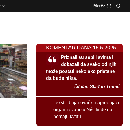
R
Mreže
KOMENTAR DANA 15.5.2025.
Priznali su sebi i svima i
dokazali da svako od njih
može postati neko ako pristane
da bude ništa.
čitalac Slađan Tomić
Tekst:
I bujanovački naprednjaci
organizovano u Niš, tvrde da
nemaju kvotu