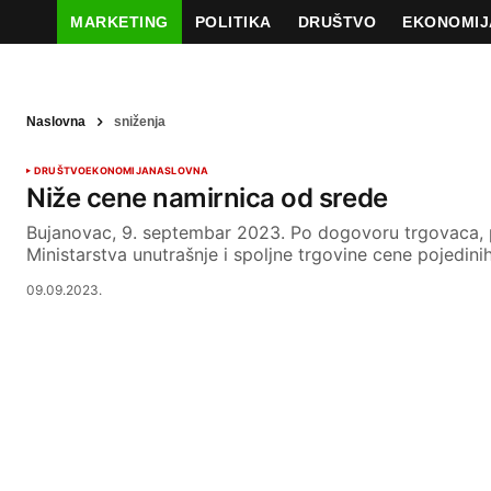
MARKETING
POLITIKA
DRUŠTVO
EKONOMIJ
Naslovna
sniženja
DRUŠTVO
EKONOMIJA
NASLOVNA
Niže cene namirnica od srede
Bujanovac, 9. septembar 2023. Po dogovoru trgovaca, 
Ministarstva unutrašnje i spoljne trgovine cene pojedin
09.09.2023.