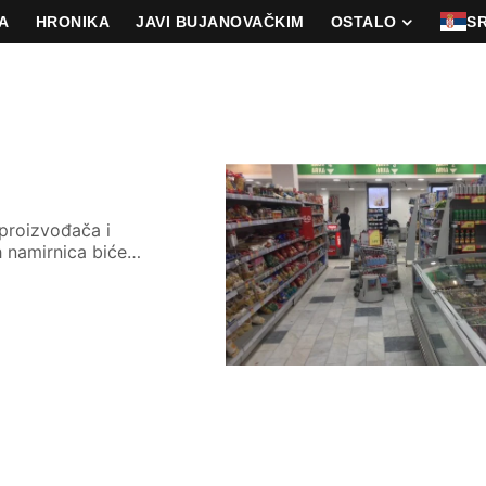
A
HRONIKA
JAVI BUJANOVAČKIM
OSTALO
S
proizvođača i
ih namirnica biće…