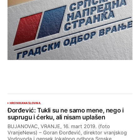
HRONIKA
NASLOVNA
Đorđević: Tukli su ne samo mene, nego i
suprugu i ćerku, ali nisam uplašen
BUJANOVAC, VRANJE, 16. mart 2019. (foto
VranjeNews) – Goran Đorđević, direktor vranjskog
Vodovoda i gensek lokalnog odbora Srpske…