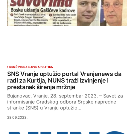
DRUŠTVO
NASLOVNA
POLITIKA
SNS Vranje optužio portal Vranjenews da
radi za Kurtija, NUNS traži izvinjenje i
prestanak širenja mržnje
Bujanovac, Vranje, 28. septembar 2023. – Savet za
informisanje Gradskog odbora Srpske napredne
stranke (SNS) u Vranju optužio…
28.09.2023.