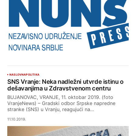
NASLOVNA
POLITIKA
SNS Vranje: Neka nadležni utvrde istinu o
dešavanjima u Zdravstvenom centru
BUJANOVAC, VRANJE, 11. oktobar 2019. (foto
VranjeNews) – Gradski odbor Srpske napredne
stranke (SNS) u Vranju, reagujući na…
11.10.2019.