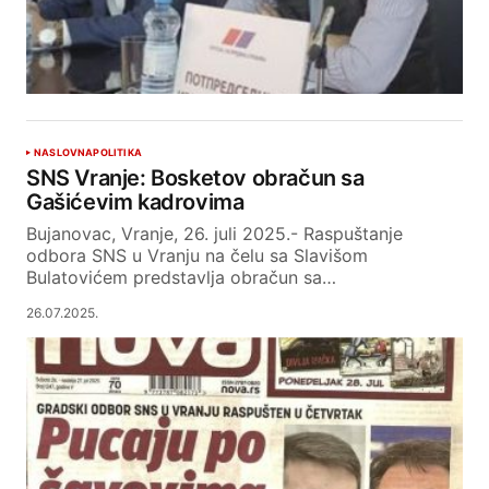
NASLOVNA
POLITIKA
SNS Vranje: Bosketov obračun sa
Gašićevim kadrovima
Bujanovac, Vranje, 26. juli 2025.- Raspuštanje
odbora SNS u Vranju na čelu sa Slavišom
Bulatovićem predstavlja obračun sa…
26.07.2025.