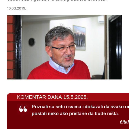
16.03.2019.
KOMENTAR DANA 15.5.2025.
Priznali su sebi i svima i dokazali da svako 
postati neko ako pristane da bude ništa.
čita