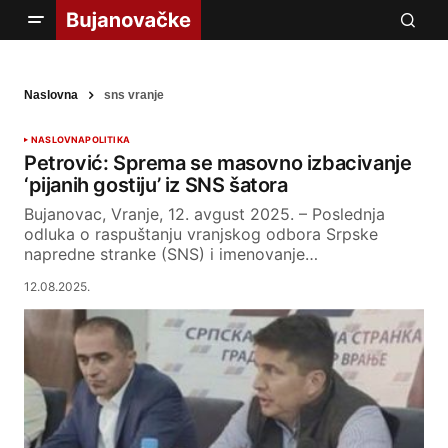
Naslovna
sns vranje
NASLOVNA
POLITIKA
Petrović: Sprema se masovno izbacivanje
‘pijanih gostiju’ iz SNS šatora
Bujanovac, Vranje, 12. avgust 2025. – Poslednja
odluka o raspuštanju vranjskog odbora Srpske
napredne stranke (SNS) i imenovanje…
12.08.2025.