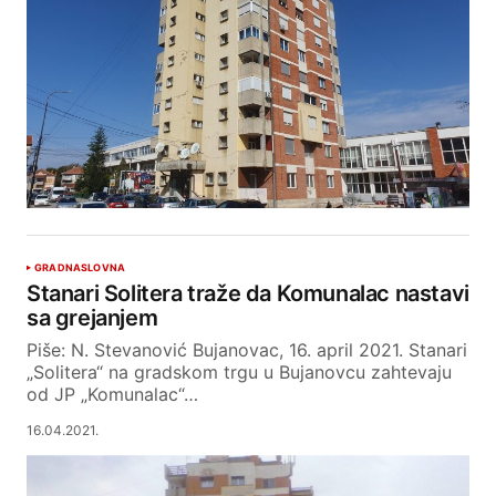
GRAD
NASLOVNA
Stanari Solitera traže da Komunalac nastavi
sa grejanjem
Piše: N. Stevanović Bujanovac, 16. april 2021. Stanari
„Solitera“ na gradskom trgu u Bujanovcu zahtevaju
od JP „Komunalac“…
16.04.2021.