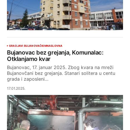
GRAD
JAVI BUJANOVAČKIM
NASLOVNA
Bujanovac bez grejanja, Komunalac:
Otklanjamo kvar
Bujanovac, 17. januar 2025. Zbog kvara na mreži
Bujanovčani bez grejanja. Stanari solitera u centu
grada i zaposleni…
17.01.2025.