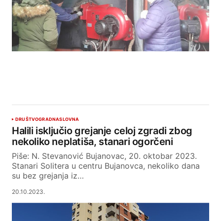
DRUŠTVO
GRAD
NASLOVNA
Halili isključio grejanje celoj zgradi zbog
nekoliko neplatiša, stanari ogorčeni
Piše: N. Stevanović Bujanovac, 20. oktobar 2023.
Stanari Solitera u centru Bujanovca, nekoliko dana
su bez grejanja iz…
20.10.2023.