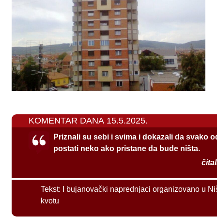
KOMENTAR DANA 15.5.2025.
Priznali su sebi i svima i dokazali da svako 
postati neko ako pristane da bude ništa.
čita
Tekst:
I bujanovački naprednjaci organizovano u Ni
kvotu