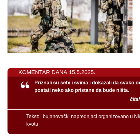
KOMENTAR DANA 15.5.2025.
Priznali su sebi i svima i dokazali da svako 
postati neko ako pristane da bude ništa.
čita
Tekst:
I bujanovački naprednjaci organizovano u Ni
kvotu