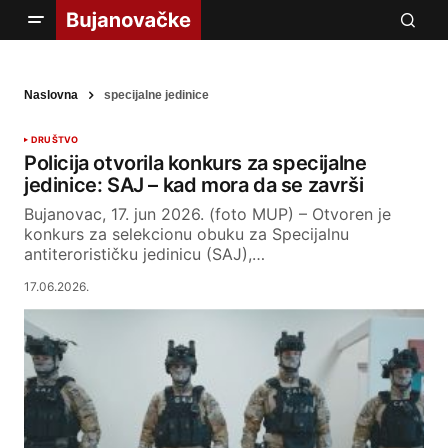
Naslovna
specijalne jedinice
DRUŠTVO
Policija otvorila konkurs za specijalne
jedinice: SAJ – kad mora da se završi
Bujanovac, 17. jun 2026. (foto MUP) – Otvoren je
konkurs za selekcionu obuku za Specijalnu
antiterorističku jedinicu (SAJ),…
17.06.2026.