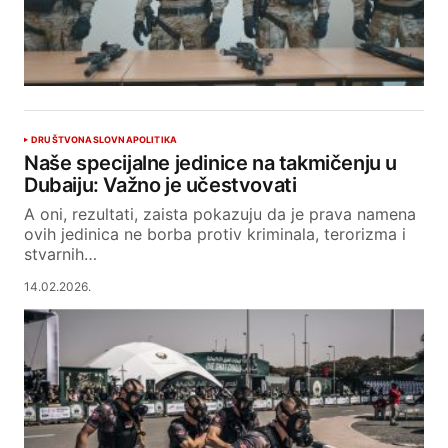
DRUŠTVO
NASLOVNA
POLITIKA
Naše specijalne jedinice na takmičenju u
Dubaiju: Važno je učestvovati
A oni, rezultati, zaista pokazuju da je prava namena
ovih jedinica ne borba protiv kriminala, terorizma i
stvarnih…
14.02.2026.