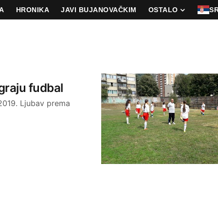
A
HRONIKA
JAVI BUJANOVAČKIM
OSTALO
S
graju fudbal
 2019. Ljubav prema