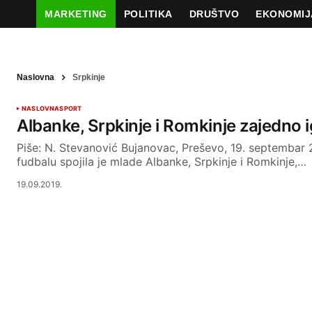
MARKETING
POLITIKA
DRUŠTVO
EKONOMIJ
Naslovna
Srpkinje
NASLOVNA
SPORT
Albanke, Srpkinje i Romkinje zajedno i
Piše: N. Stevanović Bujanovac, Preševo, 19. septembar
fudbalu spojila je mlade Albanke, Srpkinje i Romkinje,…
19.09.2019.