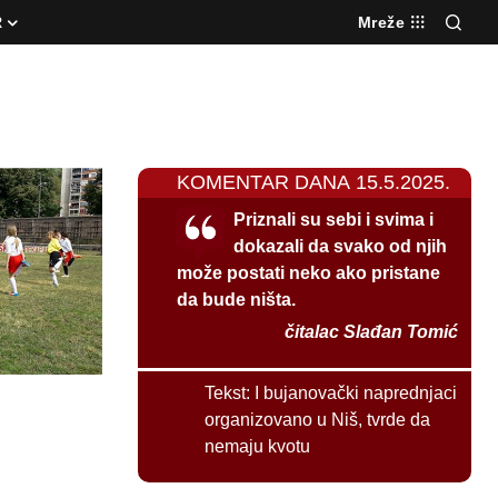
R
Mreže
KOMENTAR DANA 15.5.2025.
Priznali su sebi i svima i
dokazali da svako od njih
može postati neko ako pristane
da bude ništa.
čitalac Slađan Tomić
Tekst:
I bujanovački naprednjaci
organizovano u Niš, tvrde da
nemaju kvotu