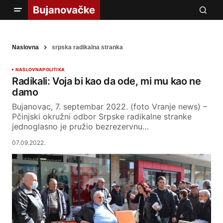
Naslovna
srpska radikalna stranka
NASLOVNA
POLITIKA
Radikali: Voja bi kao da ode, mi mu kao ne
damo
Bujanovac, 7. septembar 2022. (foto Vranje news) –
Pčinjski okružni odbor Srpske radikalne stranke
jednoglasno je pružio bezrezervnu…
07.09.2022.