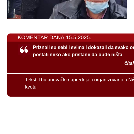
KOMENTAR DANA 15.5.2025.
Priznali su sebi i svima i dokazali da svako 
postati neko ako pristane da bude ništa.
čita
Tekst:
I bujanovački naprednjaci organizovano u Ni
kvotu