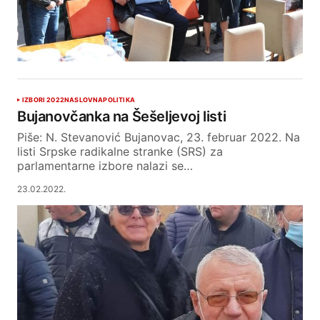
IZBORI 2022
NASLOVNA
POLITIKA
Bujanovčanka na Šešeljevoj listi
Piše: N. Stevanović Bujanovac, 23. februar 2022. Na
listi Srpske radikalne stranke (SRS) za
parlamentarne izbore nalazi se…
23.02.2022.