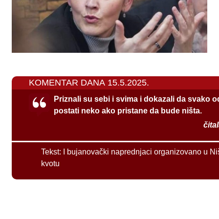
KOMENTAR DANA 15.5.2025.
Priznali su sebi i svima i dokazali da svako 
postati neko ako pristane da bude ništa.
čita
Tekst:
I bujanovački naprednjaci organizovano u Ni
kvotu