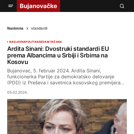
Naslovna
standardi
NASLOVNA
POLITIKA
SEDAM TAČAKA
Ardita Sinani: Dvostruki standardi EU
prema Albancima u Srbiji i Srbima na
Kosovu
Bujanovac, 5. februar 2024. Ardita Sinani,
funkcionerka Partije za demokratsko delovanje
(PDD) iz Preševa i savetnica kosovskog premijera…
05.02.2024.