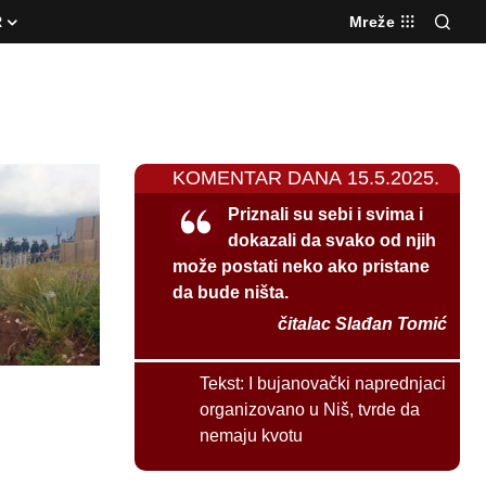
R
Mreže
KOMENTAR DANA 15.5.2025.
Priznali su sebi i svima i
dokazali da svako od njih
može postati neko ako pristane
da bude ništa.
čitalac Slađan Tomić
Tekst:
I bujanovački naprednjaci
organizovano u Niš, tvrde da
nemaju kvotu