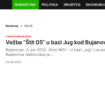
MARKETING
POLITIKA
DRUŠTVO
EKONOMIJ
Naslovna
štit 05
DRUŠTVO
NASLOVNA
Vežba “Štit 05” u bazi Jug kod Bujano
Bujanovac, 3. jun 2022. (foto MO) – U bazi „Jug“ i na 
Bujanovca realizovana je…
03.06.2022.