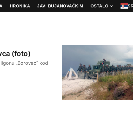
A
HRONIKA
JAVI BUJANOVAČKIM
OSTALO
S
vca (foto)
poligonu „Borovac“ kod