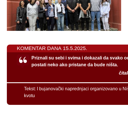
KOMENTAR DANA 15.5.2025.
Priznali su sebi i svima i dokazali da svako 
postati neko ako pristane da bude ništa.
čita
Tekst:
I bujanovački naprednjaci organizovano u Ni
kvotu