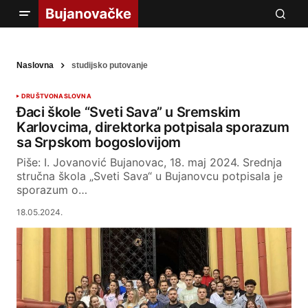
Naslovna
studijsko putovanje
DRUŠTVO
NASLOVNA
Đaci škole “Sveti Sava” u Sremskim
Karlovcima, direktorka potpisala sporazum
sa Srpskom bogoslovijom
Piše: I. Jovanović Bujanovac, 18. maj 2024. Srednja
stručna škola „Sveti Sava“ u Bujanovcu potpisala je
sporazum o…
18.05.2024.