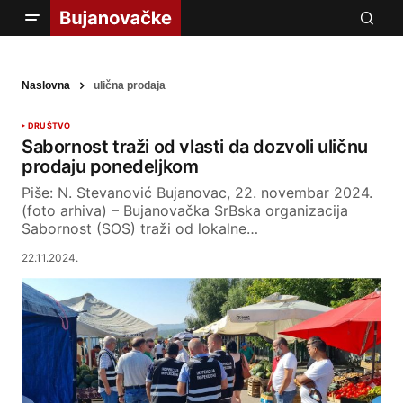
Naslovna
ulična prodaja
DRUŠTVO
Sabornost traži od vlasti da dozvoli uličnu
prodaju ponedeljkom
Piše: N. Stevanović Bujanovac, 22. novembar 2024.
(foto arhiva) – Bujanovačka SrBska organizacija
Sabornost (SOS) traži od lokalne…
22.11.2024.