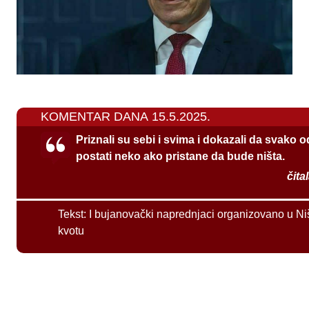
KOMENTAR DANA 15.5.2025.
Priznali su sebi i svima i dokazali da svako 
postati neko ako pristane da bude ništa.
čita
Tekst:
I bujanovački naprednjaci organizovano u Ni
kvotu