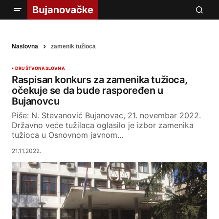
Naslovna
zamenik tužioca
DRUŠTVO
NASLOVNA
Raspisan konkurs za zamenika tužioca,
očekuje se da bude raspoređen u
Bujanovcu
Piše: N. Stevanović Bujanovac, 21. novembar 2022.
Državno veće tužilaca oglasilo je izbor zamenika
tužioca u Osnovnom javnom…
21.11.2022.