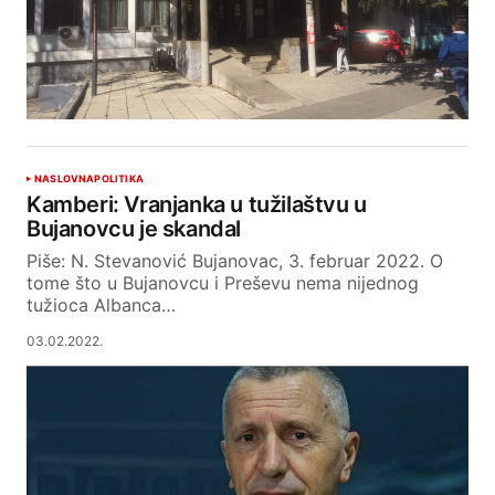
NASLOVNA
POLITIKA
Kamberi: Vranjanka u tužilaštvu u
Bujanovcu je skandal
Piše: N. Stevanović Bujanovac, 3. februar 2022. O
tome što u Bujanovcu i Preševu nema nijednog
tužioca Albanca…
03.02.2022.