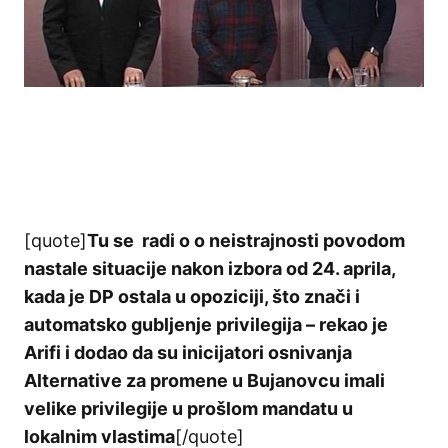
[quote]
Tu se radi o o neistrajnosti povodom
nastale situacije nakon izbora od 24. aprila,
kada je DP ostala u opoziciji, što znači i
automatsko gubljenje privilegija – rekao je
Arifi i dodao da su inicijatori osnivanja
Alternative za promene u Bujanovcu imali
velike privilegije u prošlom mandatu u
lokalnim vlastima
[/quote]