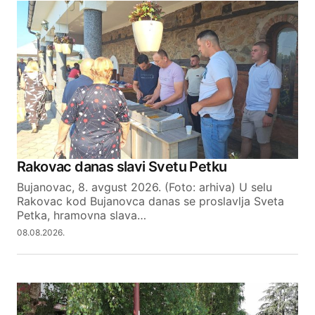
Your email address will not be published.
Required fields are marked
*
Comment
*
Your Name
Rakovac danas slavi Svetu Petku
Bujanovac, 8. avgust 2026. (Foto: arhiva) U selu
Your E-mail
Rakovac kod Bujanovca danas se proslavlja Sveta
Petka, hramovna slava…
08.08.2026.
SUBMIT COMMENT