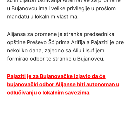
su inicijatori osnivanja Alternative za promene
u Bujanovcu imali velike privilegije u prošlom
mandatu u lokalnim vlastima.
Alijansa za promene je stranka predsednika
opštine Preševo Šćiprima Arifija a Pajaziti je pre
nekoliko dana, zajedno sa Aliu i Isufijem
formirao odbor te stranke u Bujanovcu.
Pajaziti je za Bujanovačke izjavio da će
bujanovački odbor Alijanse biti autonoman u
odlučivanju o lokalnim savezima.