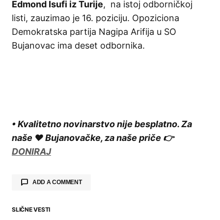
Edmond Isufi iz Turije
, na istoj odborničkoj
listi, zauzimao je 16. poziciju. Opoziciona
Demokratska partija Nagipa Arifija u SO
Bujanovac ima deset odbornika.
• Kvalitetno novinarstvo nije besplatno. Za
naše ❤️ Bujanovačke, za naše priče 👉
DONIRAJ
ADD A COMMENT
SLIČNE VESTI