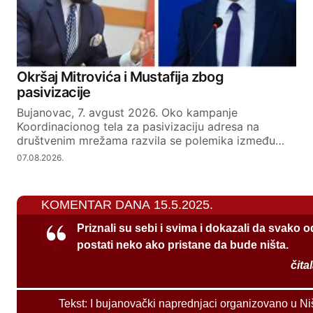
Okršaj Mitrovića i Mustafija zbog
pasivizacije
Bujanovac, 7. avgust 2026. Oko kampanje
Koordinacionog tela za pasivizaciju adresa na
društvenim mrežama razvila se polemika između…
07.08.2026.
KOMENTAR DANA 15.5.2025.
Priznali su sebi i svima i dokazali da svako 
postati neko ako pristane da bude ništa.
čita
Tekst:
I bujanovački naprednjaci organizovano u Ni