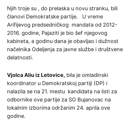
Njih troje su , do prelaska u novu stranku, bili
članovi Demokratske partije. U vreme
Arifijevog predsedničkog mandata od 2012-
2016. godine, Pajaziti je bio šef njegovog
kabineta, a godinu dana je obavljao i dužnost
načelnika Odeljenja za javne službe i društvene
delatnosti.
Vjolca Aliu iz Letovice,
bila je omladinski
koordinator u Demokratskoj partiji (DP) i
nalazila se na 21. mestu kandidata na listi za
odbornike ove partije za SO Bujanovac na
lokalnim izborima održanim 24. aprila ove
godine.