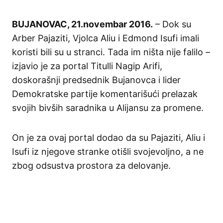
BUJANOVAC, 21.novembar 2016.
– Dok su
Arber Pajaziti, Vjolca Aliu i Edmond Isufi imali
koristi bili su u stranci. Tada im ništa nije falilo –
izjavio je za portal Titulli Nagip Arifi,
doskorašnji predsednik Bujanovca i lider
Demokratske partije komentarišući prelazak
svojih bivših saradnika u Alijansu za promene.
On je za ovaj portal dodao da su Pajaziti, Aliu i
Isufi iz njegove stranke otišli svojevoljno, a ne
zbog odsustva prostora za delovanje.