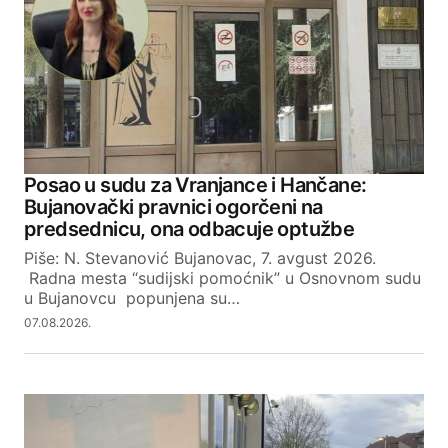
Posao u sudu za Vranjance i Hančane:
Bujanovački pravnici ogorčeni na
predsednicu, ona odbacuje optužbe
Piše: N. Stevanović Bujanovac, 7. avgust 2026.
Radna mesta “sudijski pomoćnik” u Osnovnom sudu
u Bujanovcu popunjena su…
07.08.2026.