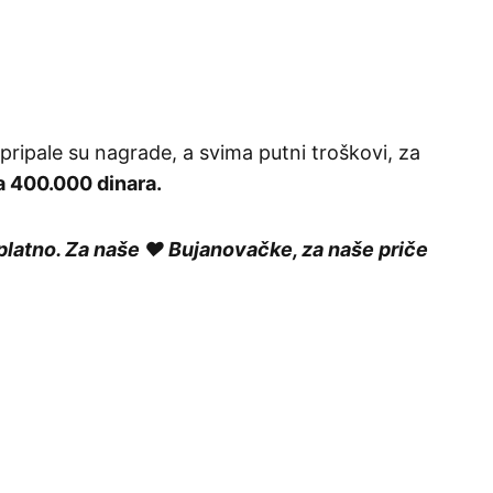
pripale su nagrade, a svima putni troškovi, za
a 400.000 dinara.
platno. Za naše ❤️ Bujanovačke, za naše priče