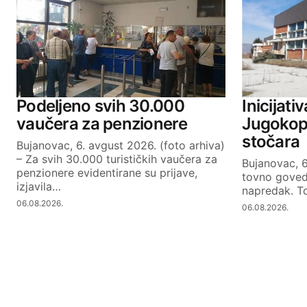
Podeljeno svih 30.000
Inicijati
vaučera za penzionere
Jugokopa
stočara
Bujanovac, 6. avgust 2026. (foto arhiva)
– Za svih 30.000 turističkih vaučera za
Bujanovac, 6
penzionere evidentirane su prijave,
tovno goveda
izjavila…
napredak. To
06.08.2026.
06.08.2026.