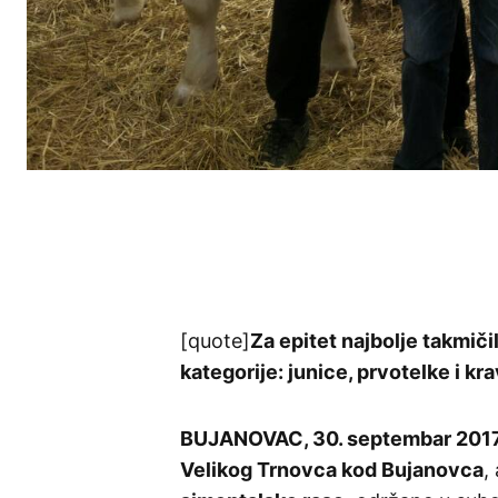
[quote]
Za epitet najbolje takmiči
kategorije: junice, prvotelke i kr
BUJANOVAC, 30. septembar 2017
Velikog Trnovca kod Bujanovca
,