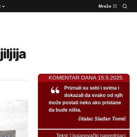
R
Mreže
ljija
KOMENTAR DANA 15.5.2025.
Priznali su sebi i svima i
dokazali da svako od njih
može postati neko ako pristane
da bude ništa.
čitalac Slađan Tomić
Tekst:
I bujanovački naprednjaci