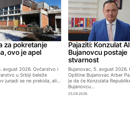
va za pokretanje
Pajaziti: Konzulat A
, ovo je apel
Bujanovcu postaje
stvarnost
. avgust 2026. Ovčarstvo i
Bujanovac, 5. avgust 2026.
rstvo u Srbiji beleže
Opštine Bujanovac Arber Paja
v junadi se ne prekida, ali…
je da će Konzulata Republike
Bujanovcu…
05.08.2026.