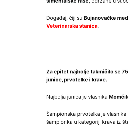
simentalske rase,
održane u subo
Događaj, čiji su
Bujanovačke medi
Veterinarska stanica
.
Za epitet najbolje takmičilo se 75
junice, prvotelke i krave.
Najbolja junica je vlasnika
Momčila
Šampionska prvotelka je vlasnika
šampionka u kategoriji krava iz št