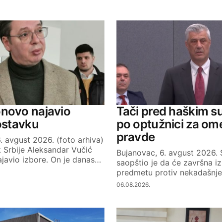
ished.
Required fields are marked
*
Your E-mail
novo najavio
Tači pred haškim s
 ostavku
po optužnici za om
pravde
. avgust 2026. (foto arhiva)
 Srbije Aleksandar Vučić
Bujanovac, 6. avgust 2026.
javio izbore. On je danas…
saopštio je da će završna iz
predmetu protiv nekadašnj
06.08.2026.