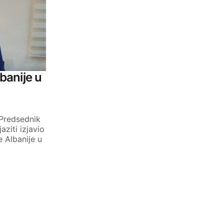
lbanije u
 Predsednik
ziti izjavio
 Albanije u