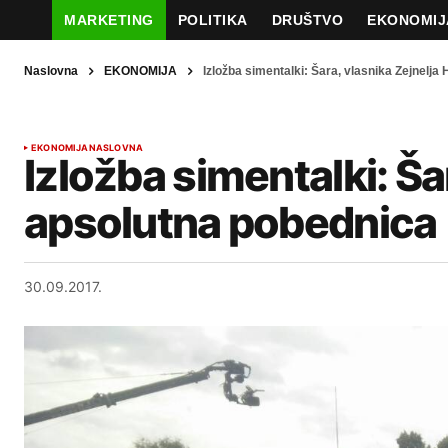
MARKETING
POLITIKA
DRUŠTVO
EKONOMIJ
Naslovna
EKONOMIJA
Izložba simentalki: Šara, vlasnika Zejnelja 
EKONOMIJA
NASLOVNA
Izložba simentalki: Šar
apsolutna pobednica
30.09.2017.