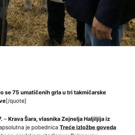
lo se 75 umatičenih grla u tri takmičarske
ave
[/quote]
.
–
Krava Šara, vlasnika Zejnelja Haljiljija iz
 apsolutna je pobednica
Treće izložbe goveda