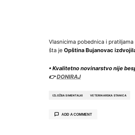
Vlasnicima pobednica i pratiljama 
šta je
Opština Bujanovac izdvojil
• Kvalitetno novinarstvo nije bes
👉
DONIRAJ
IZLOŽBA SIMENTALKI
VETERINARSKA STANICA
ADD A COMMENT