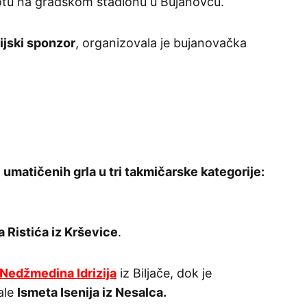
tu na gradskom stadionu u Bujanovcu.
jski sponzor
, organizovala je bujanovačka
 umatičenih grla u tri takmičarske kategorije:
 Ristića iz Krševice
.
Nedžmedina Idrizija
iz Biljače, dok je
ale
Ismeta Isenija iz Nesalca.