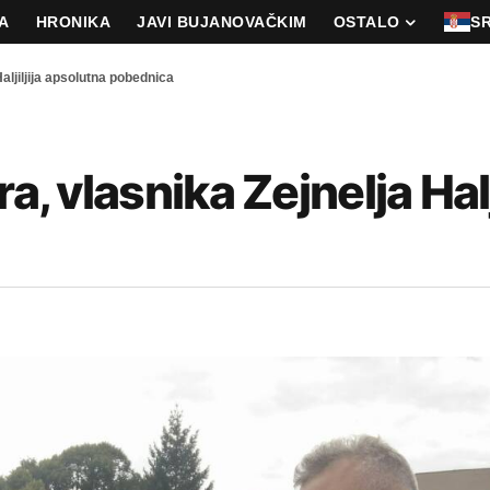
A
HRONIKA
JAVI BUJANOVAČKIM
OSTALO
S
Haljiljija apsolutna pobednica
a, vlasnika Zejnelja Halji