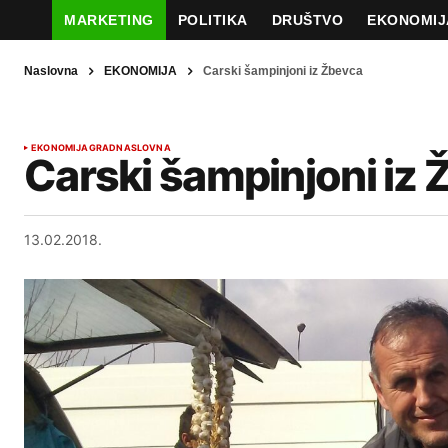
MARKETING
POLITIKA
DRUŠTVO
EKONOMIJ
Naslovna
EKONOMIJA
Carski šampinjoni iz Žbevca
EKONOMIJA
GRAD
NASLOVNA
Carski šampinjoni iz
13.02.2018.