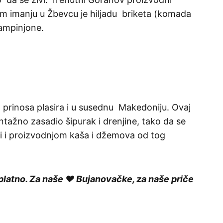
 imanju u Žbevcu je hiljadu briketa (komada
ampinjone.
o prinosa plasira i u susednu Makedoniju. Ovaj
tažno zasadio šipurak i drenjine, tako da se
 i proizvodnjom kaša i džemova od tog
platno. Za naše ❤️ Bujanovačke, za naše priče