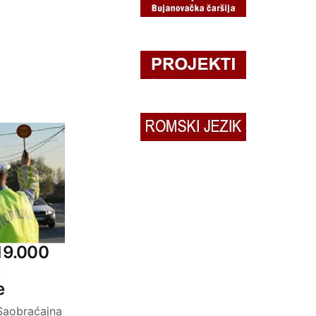
 19.000
u
e
 Saobraćajna