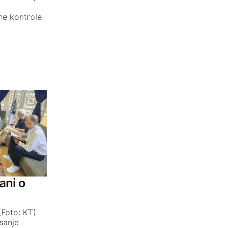
e kontrole
ani o
(Foto: KT)
sanje