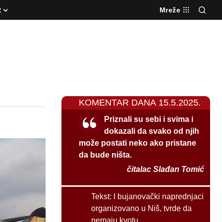
R
Mreže
KOMENTAR DANA 15.5.2025.
Priznali su sebi i svima i
dokazali da svako od njih
može postati neko ako pristane
da bude ništa.
čitalac Slađan Tomić
Tekst:
I bujanovački naprednjaci
organizovano u Niš, tvrde da
nemaju kvotu