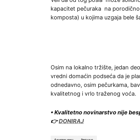
kapacitet pečuraka na porodičnom
komposta) u kojima uzgaja bele š
Osim na lokalno tržište, jedan de
vredni domaćin podseća da je plan
odnedavno, osim pečurkama, bavi
kvalitetnog i vrlo traženog voća.
• Kvalitetno novinarstvo nije bes
👉
DONIRAJ