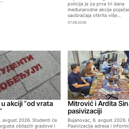
k…
policija je za prva tri dana
međunarodne akcije pojačan
saobraćaja otkrila više…
07.08.2026.
u akciji “od vrata
Mitrović i Ardita Sin
”
pasivizaciji
. avgust 2026. Studenti će
Bujanovac, 6. avgust 2026. 
avgusta obilaziti gradove i
Pasivizacija adresa i informi