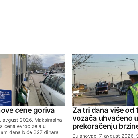
ished.
Required fields are marked
*
Your E-mail
nove cene goriva
Za tri dana više od
vozača uhvaćeno 
7. avgust 2026. Maksimalna
prekoračenju brzin
a cena evrodizela u
dam dana biće 227 dinara
Bujanovac, 7. avgust 2026.