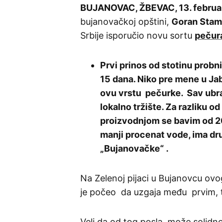
BUJANOVAC, ŽBEVAC, 13. februa
bujanovačkoj opštini,
Goran Stam
Srbije isporučio novu sortu
pečur
Prvi prinos od stotinu prob
15 dana. Niko pre mene u Ja
ovu vrstu pečurke. Sav ubra
lokalno tržište. Za razliku 
proizvodnjom se bavim od 200
manji procenat vode, ima dru
„Bujanovačke“ .
Na Zelenoj pijaci u Bujanovcu ovo
je počeo da uzgaja među prvim, t
Veli da od tog posla može solidno