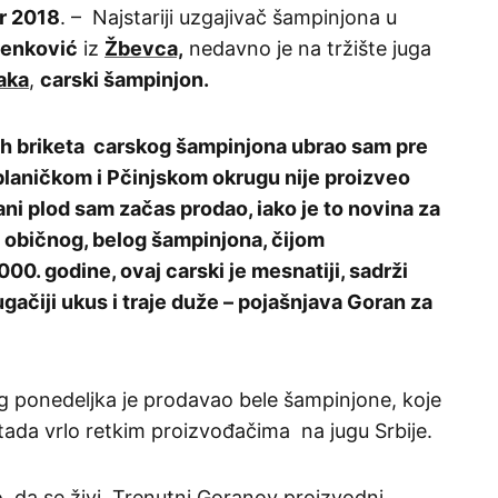
r 2018
. – Najstariji uzgajivač šampinjona u
enković
iz
Žbevca,
nedavno je na tržište juga
aka
,
carski šampinjon.
nih briketa carskog šampinjona ubrao sam pre
blaničkom i Pčinjskom okrugu nije proizveo
ni plod sam začas prodao, iako je to novina za
od običnog, belog šampinjona, čijom
0. godine, ovaj carski je mesnatiji, sadrži
gačiji ukus i traje duže – pojašnjava Goran za
g ponedeljka je prodavao bele šampinjone, koje
ada vrlo retkim proizvođačima na jugu Srbije.
 da se živi. Trenutni Goranov proizvodni