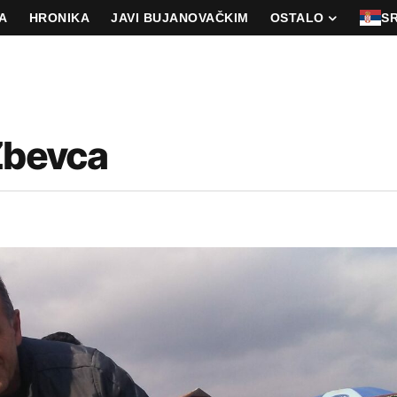
A
HRONIKA
JAVI BUJANOVAČKIM
OSTALO
S
 Žbevca