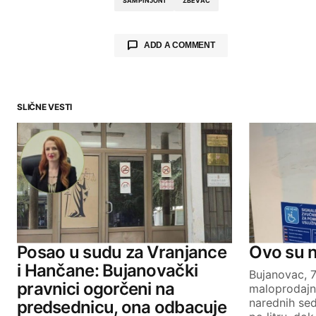
ŠAMPINJONI
ŽBEVAC
ADD A COMMENT
SLIČNE VESTI
Your email address will not be publ
Comment
*
Your Name
Posao u sudu za Vranjance
Ovo su 
i Hančane: Bujanovački
Bujanovac, 
pravnici ogorčeni na
maloprodajn
SUBMIT COMMENT
narednih se
predsednicu, ona odbacuje