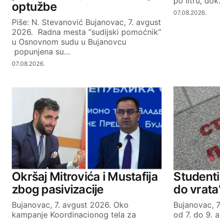
po litru, do
optužbe
07.08.2026.
Piše: N. Stevanović Bujanovac, 7. avgust
2026. Radna mesta “sudijski pomoćnik”
u Osnovnom sudu u Bujanovcu
popunjena su…
07.08.2026.
Okršaj Mitrovića i Mustafija
Studenti 
zbog pasivizacije
do vrata
Bujanovac, 7. avgust 2026. Oko
Bujanovac, 7
kampanje Koordinacionog tela za
od 7. do 9. 