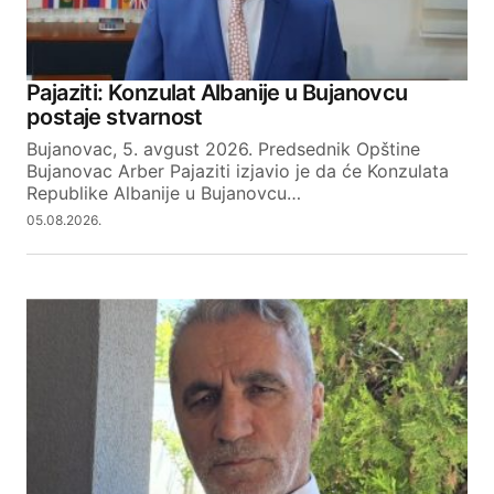
Your Name
Pajaziti: Konzulat Albanije u Bujanovcu
postaje stvarnost
Your E-mail
Bujanovac, 5. avgust 2026. Predsednik Opštine
Bujanovac Arber Pajaziti izjavio je da će Konzulata
Republike Albanije u Bujanovcu…
SUBMIT COMMENT
05.08.2026.