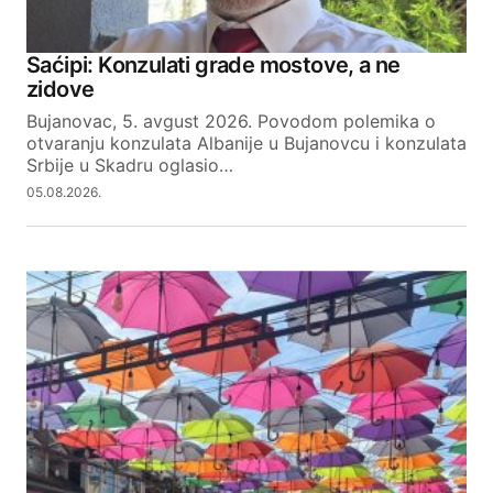
Saćipi: Konzulati grade mostove, a ne
zidove
Bujanovac, 5. avgust 2026. Povodom polemika o
otvaranju konzulata Albanije u Bujanovcu i konzulata
Srbije u Skadru oglasio…
05.08.2026.