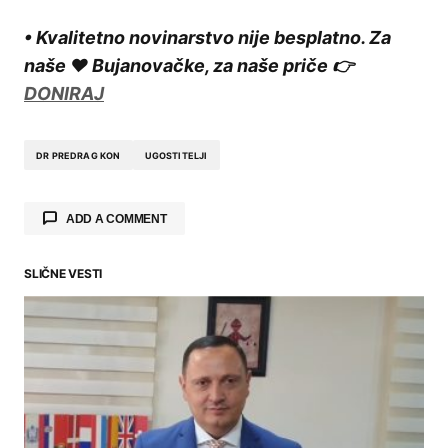
• Kvalitetno novinarstvo nije besplatno. Za
naše ❤️ Bujanovačke, za naše priče 👉
DONIRAJ
DR PREDRAG KON
UGOSTITELJI
ADD A COMMENT
SLIČNE VESTI
Your email address will not be published.
Required fields are marked
*
Comment
*