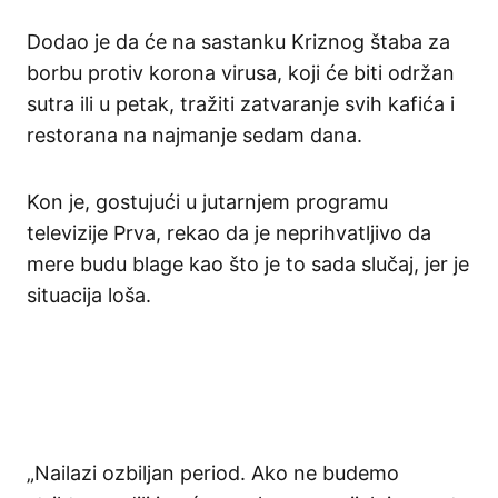
Dodao je da će na sastanku Kriznog štaba za
borbu protiv korona virusa, koji će biti održan
sutra ili u petak, tražiti zatvaranje svih kafića i
restorana na najmanje sedam dana.
Kon je, gostujući u jutarnjem programu
televizije Prva, rekao da je neprihvatljivo da
mere budu blage kao što je to sada slučaj, jer je
situacija loša.
„Nailazi ozbiljan period. Ako ne budemo