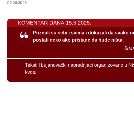
05.08.2026.
KOMENTAR DANA 15.5.2025.
Priznali su sebi i svima i dokazali da svako 
postati neko ako pristane da bude ništa.
čita
Tekst:
I bujanovački naprednjaci organizovano u Ni
kvotu