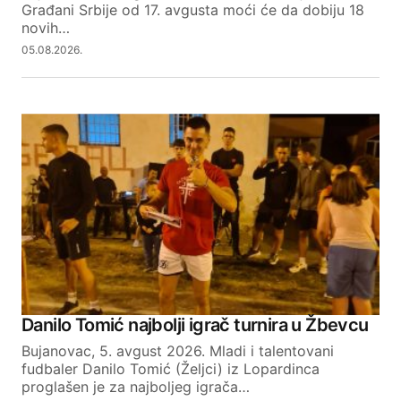
Građani Srbije od 17. avgusta moći će da dobiju 18
novih…
05.08.2026.
Danilo Tomić najbolji igrač turnira u Žbevcu
Bujanovac, 5. avgust 2026. Mladi i talentovani
fudbaler Danilo Tomić (Željci) iz Lopardinca
proglašen je za najboljeg igrača…