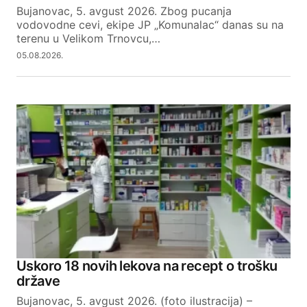
Bujanovac, 5. avgust 2026. Zbog pucanja
vodovodne cevi, ekipe JP „Komunalac“ danas su na
terenu u Velikom Trnovcu,…
05.08.2026.
Uskoro 18 novih lekova na recept o trošku
države
Bujanovac, 5. avgust 2026. (foto ilustracija) –