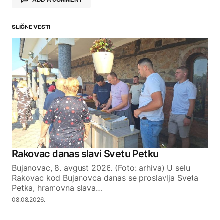
SLIČNE VESTI
Your email address will not be published.
Required fields are marked
*
Comment
*
Your Name
Rakovac danas slavi Svetu Petku
Bujanovac, 8. avgust 2026. (Foto: arhiva) U selu
Your E-mail
Rakovac kod Bujanovca danas se proslavlja Sveta
Petka, hramovna slava…
08.08.2026.
SUBMIT COMMENT