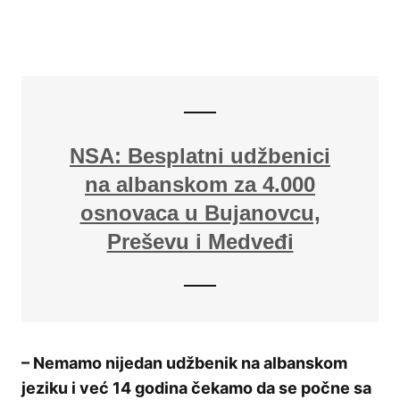
NSA: Besplatni udžbenici
na albanskom za 4.000
osnovaca u Bujanovcu,
Preševu i Medveđi
– Nemamo nijedan udžbenik na albanskom
jeziku i već 14 godina čekamo da se počne sa