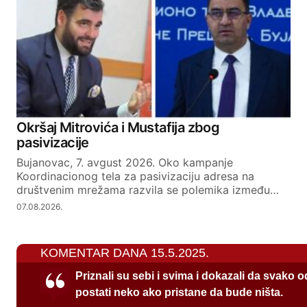
Okršaj Mitrovića i Mustafija zbog
pasivizacije
Bujanovac, 7. avgust 2026. Oko kampanje
Koordinacionog tela za pasivizaciju adresa na
društvenim mrežama razvila se polemika između…
07.08.2026.
KOMENTAR DANA 15.5.2025.
Priznali su sebi i svima i dokazali da svako 
postati neko ako pristane da bude ništa.