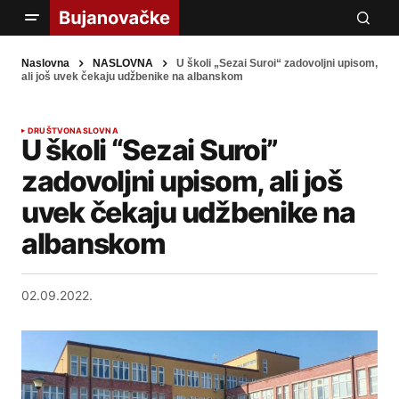
Naslovna
NASLOVNA
U školi „Sezai Suroi“ zadovoljni upisom,
ali još uvek čekaju udžbenike na albanskom
DRUŠTVO
NASLOVNA
U školi “Sezai Suroi”
zadovoljni upisom, ali još
uvek čekaju udžbenike na
albanskom
02.09.2022.