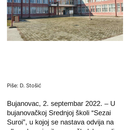
Piše: D. Stošić
Bujanovac, 2. septembar 2022. – U
bujanovačkoj Srednjoj školi “Sezai
Suroi”, u kojoj se nastava odvija na