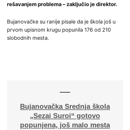
rešavanjem problema – zaključio je direktor.
Bujanovačke su ranije pisale da je škola još u
prvom upisnom krugu popunila 176 od 210
slobodnih mesta.
Bujanovačka Srednja škola
„Sezai Suroi“ gotovo
popunjena, još malo mesta