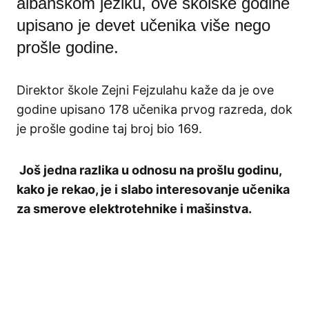
albanskom jeziku, ove školske godine
upisano je devet učenika više nego
prošle godine.
Direktor škole Zejni Fejzulahu kaže da je ove
godine upisano 178 učenika prvog razreda, dok
je prošle godine taj broj bio 169.
Još jedna razlika u odnosu na prošlu godinu,
kako je rekao, je i slabo interesovanje učenika
za smerove elektrotehnike i mašinstva.