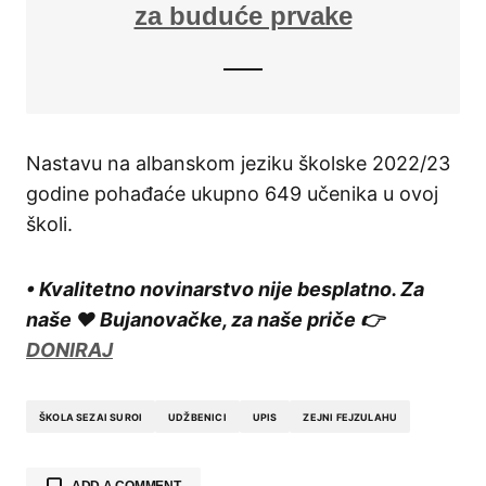
za buduće prvake
Nastavu na albanskom jeziku školske 2022/23
godine pohađaće ukupno 649 učenika u ovoj
školi.
• Kvalitetno novinarstvo nije besplatno. Za
naše ❤️ Bujanovačke, za naše priče 👉
DONIRAJ
ŠKOLA SEZAI SUROI
UDŽBENICI
UPIS
ZEJNI FEJZULAHU
ADD A COMMENT