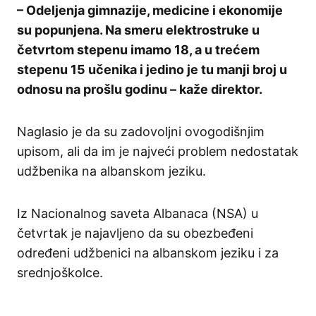
– Odeljenja gimnazije, medicine i ekonomije
su popunjena. Na smeru elektrostruke u
četvrtom stepenu imamo 18, a u trećem
stepenu 15 učenika i jedino je tu manji broj u
odnosu na prošlu godinu – kaže direktor.
Naglasio je da su zadovoljni ovogodišnjim
upisom, ali da im je najveći problem nedostatak
udžbenika na albanskom jeziku.
Iz Nacionalnog saveta Albanaca (NSA) u
četvrtak je najavljeno da su obezbeđeni
određeni udžbenici na albanskom jeziku i za
srednjoškolce.