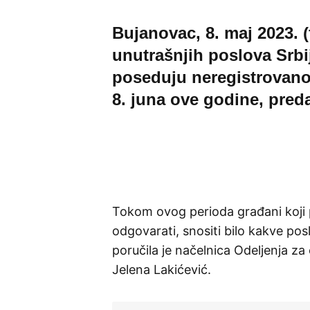
Bujanovac, 8. maj 2023. 
unutrašnjih poslova Srbi
poseduju neregistrovano 
8. juna ove godine, predaj
Tokom ovog perioda građani koji p
odgovarati, snositi bilo kakve pos
poručila je načelnica Odeljenja z
Jelena Lakićević.