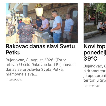
Your email address will not be publ
Comment
*
Your Name
Rakovac danas slavi Svetu
Novi topl
Petku
ponedel
39°C
Bujanovac, 8. avgust 2026. (Foto:
SUBMIT COMMENT
arhiva) U selu Rakovac kod Bujanovca
Bujanovac, 8
danas se proslavlja Sveta Petka,
hidrometeor
hramovna slava…
je upozoren
teritoriju Sr
08.08.2026.
08.08.2026.