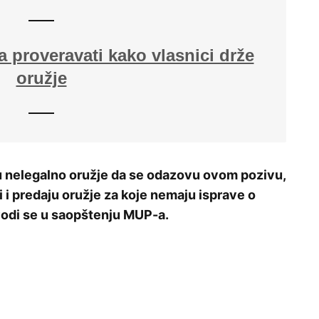
a proveravati kako vlasnici drže
oružje
 nelegalno oružje da se odazovu ovom pozivu,
ci i predaju oružje za koje nemaju isprave o
navodi se u saopštenju MUP-a.