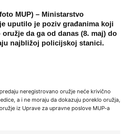
(foto MUP) – Ministarstvo
je uputilo je poziv građanima koji
oružje da ga od danas (8. maj) do
u najbližoj policijskoj stanici.
redaju neregistrovano oružje neće krivično
ledice, a i ne moraju da dokazuju poreklo oružja,
a oružje iz Uprave za upravne poslove MUP-a