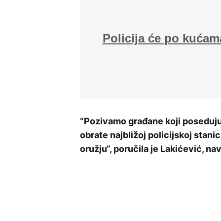
Policija će po kućam
“Pozivamo građane koji poseduju
obrate najbližoj policijskoj stani
oružju“, poručila je Lakićević, 