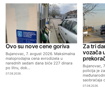
Ovo su nove cene goriva
Za tri d
vozača 
Bujanovac, 7. avgust 2026. Maksimalna
prekorač
maloprodajna cena evrodizela u
narednih sedam dana biće 227 dinara
Bujanovac, 
po litru, dok…
policija je z
07.08.2026.
međunarodne
saobraćaja o
07.08.2026.