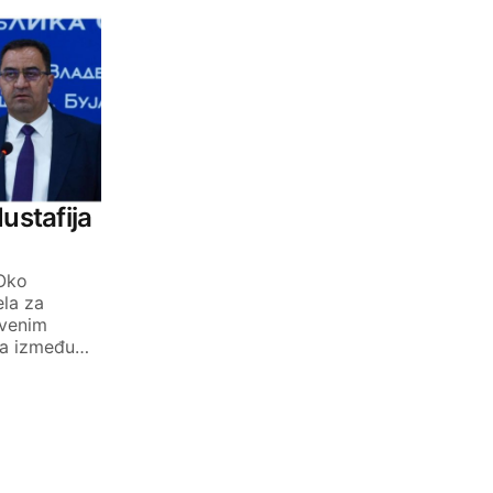
ustafija
 Oko
la za
tvenim
ka između…