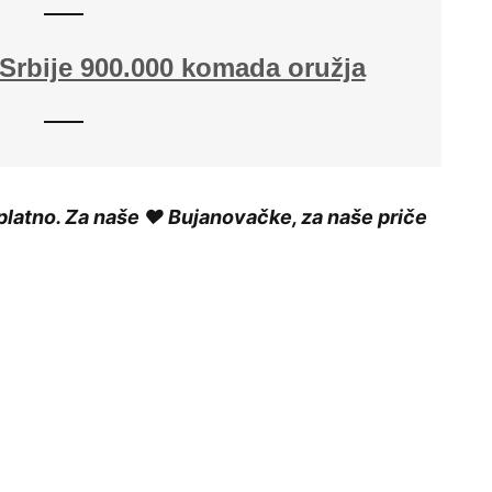
Srbije 900.000 komada oružja
platno. Za naše ❤️ Bujanovačke, za naše priče