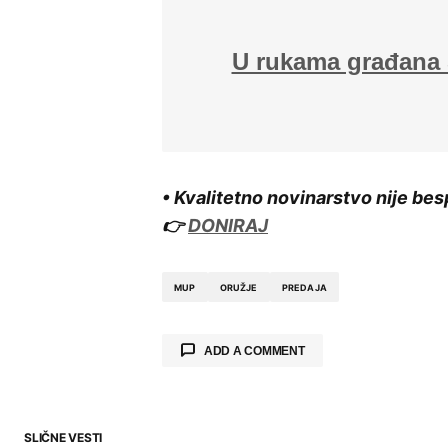
U rukama građana 
• Kvalitetno novinarstvo nije bes
👉
DONIRAJ
MUP
ORUŽJE
PREDAJA
ADD A COMMENT
SLIČNE VESTI