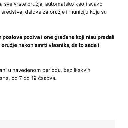
na sve vrste oružja, automatsko kao i svako
sredstva, delove za oružje i municiju koju su
 poslova poziva i one građane koji nisu predali
oružje nakon smrti vlasnika, da to sada i
ani u navedenom periodu, bez ikakvih
ana, od 7 do 19 časova.