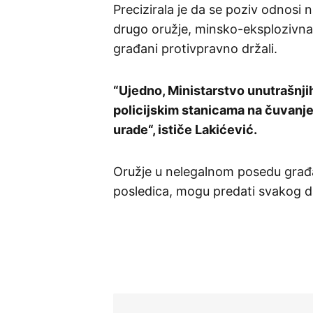
Precizirala je da se poziv odnosi 
drugo oružje, minsko-eksplozivna 
građani protivpravno držali.
“Ujedno, Ministarstvo unutrašnjih
policijskim stanicama na čuvanje 
urade“, ističe Lakićević.
Oružje u nelegalnom posedu građ
posledica, mogu predati svakog d