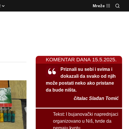
R
Mreže
KOMENTAR DANA 15.5.2025.
Priznali su sebi i svima i
dokazali da svako od njih
može postati neko ako pristane
da bude ništa.
čitalac Slađan Tomić
Tekst:
I bujanovački naprednjaci
organizovano u Niš, tvrde da
nemaju kvotu