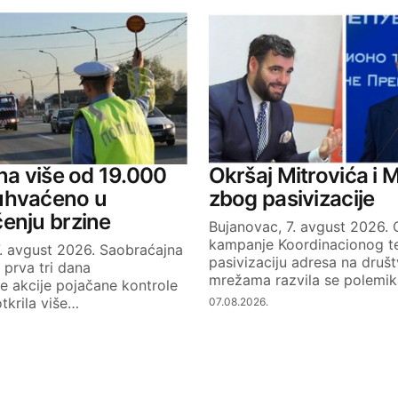
ana više od 19.000
Okršaj Mitrovića i M
uhvaćeno u
zbog pasivizacije
enju brzine
Bujanovac, 7. avgust 2026.
kampanje Koordinacionog te
7. avgust 2026. Saobraćajna
pasivizaciju adresa na druš
a prva tri dana
mrežama razvila se polemi
 akcije pojačane kontrole
tkrila više…
07.08.2026.