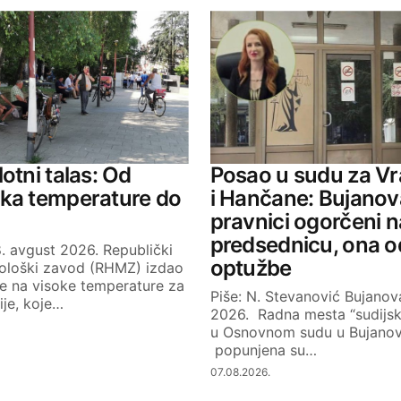
ished.
Required fields are marked
*
Your E-mail
otni talas: Od
Posao u sudu za V
jka temperature do
i Hančane: Bujanov
pravnici ogorčeni n
predsednicu, ona 
. avgust 2026. Republički
optužbe
ološki zavod (RHMZ) izdao
je na visoke temperature za
Piše: N. Stevanović Bujanova
bije, koje…
2026. Radna mesta “sudijs
u Osnovnom sudu u Bujano
popunjena su…
07.08.2026.