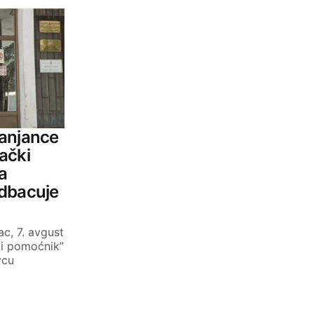
ranjance
ački
a
odbacuje
c, 7. avgust
ki pomoćnik”
vcu