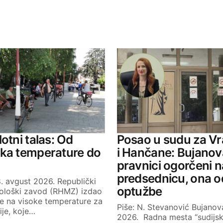
ished.
Required fields are marked
*
Your E-mail
otni talas: Od
Posao u sudu za V
jka temperature do
i Hančane: Bujanov
pravnici ogorčeni n
predsednicu, ona 
. avgust 2026. Republički
optužbe
ološki zavod (RHMZ) izdao
je na visoke temperature za
Piše: N. Stevanović Bujanova
bije, koje…
2026. Radna mesta “sudijs