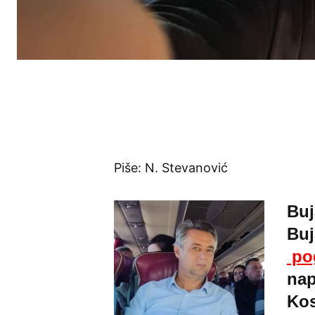
Piše: N. Stevanović
Buj
Buj
po
nap
Kos