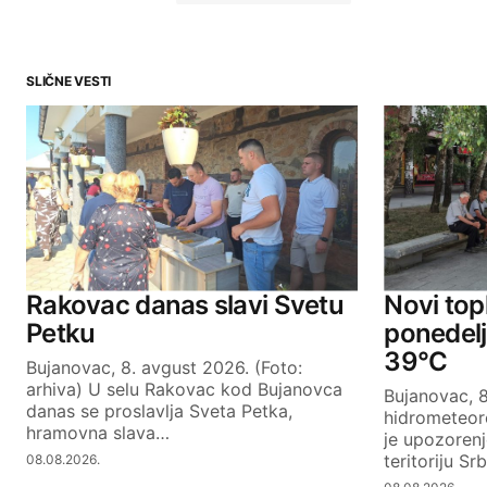
SLIČNE VESTI
Your email address will not be publ
Comment
*
Your Name
Rakovac danas slavi Svetu
Novi topl
Petku
ponedel
39°C
Bujanovac, 8. avgust 2026. (Foto:
SUBMIT COMMENT
arhiva) U selu Rakovac kod Bujanovca
Bujanovac, 8
danas se proslavlja Sveta Petka,
hidrometeor
hramovna slava…
je upozoren
teritoriju Sr
08.08.2026.