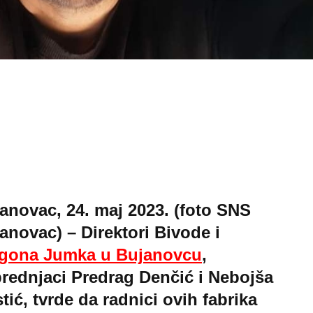
anovac, 24. maj 2023. (foto SNS
anovac) – Direktori Bivode i
gona Jumka u Bujanovcu
,
rednjaci Predrag Denčić i Nebojša
tić, tvrde da radnici ovih fabrika