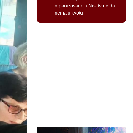
organizovano u Niš, tvrde da
nemaju kvotu