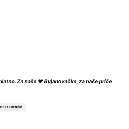
platno. Za naše ❤️ Bujanovačke, za naše priče
REDRAG DENČIĆ