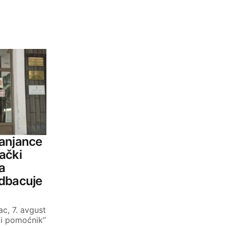
ranjance
ački
a
odbacuje
c, 7. avgust
ki pomoćnik”