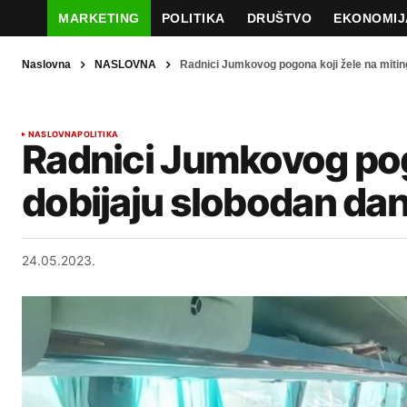
MARKETING
POLITIKA
DRUŠTVO
EKONOMIJ
Naslovna
NASLOVNA
Radnici Jumkovog pogona koji žele na miting 
NASLOVNA
POLITIKA
Radnici Jumkovog pogo
dobijaju slobodan dan,
24.05.2023.