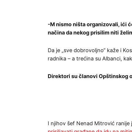
-M nismo ništa organizovali, ići ć
načina da nekog prisilim niti želi
Da je „sve dobrovoljno“ kaže i Ko
radnika – a trećina su Albanci, kak
Direktori su članovi Opštinskog
I njihov šef Nenad Mitrović ranije 
prisiljavati građane da idu na mit