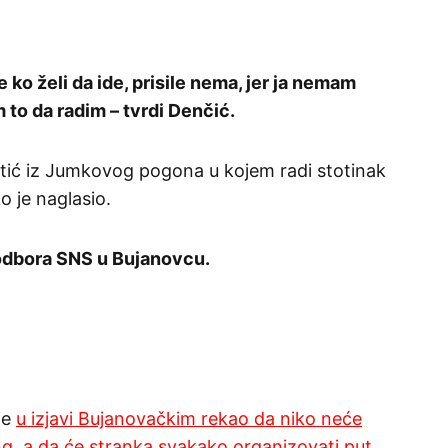
e ko želi da ide, prisile nema, jer ja nemam
m to da radim – tvrdi Denčić.
stić iz Jumkovog pogona u kojem radi stotinak
o je naglasio.
 odbora SNS u Bujanovcu.
je
u izjavi Bujanovačkim rekao da niko neće
ing, a da će stranka svakako organizovati put.