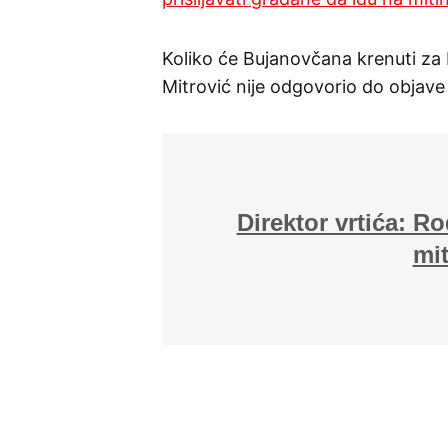
Koliko će Bujanovčana krenuti za
Mitrović nije odgovorio do objave
Direktor vrtića: Ro
mit