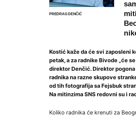
sam
mit
PREDRAG DENČIĆ
Beo
nik
Kostić kaže da će svi zaposleni k
petak, a za radnike Bivode „će se
direktor Denčić. Direktor pogona
radnika na razne skupove stranke
od tih fotografija sa Fejsbuk str
Na mitinzima SNS redovni su i rad
Koliko radnika će krenuti za Beogr