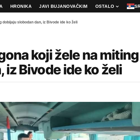
A
HRONIKA
JAVI BUJANOVAČKIM
OSTALO
S
dobijaju slobodan dan, iz Bivode ide ko želi
na koji žele na miting
 iz Bivode ide ko želi