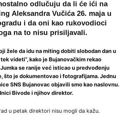
ostalno odlučuju da li će ići na
ing Aleksandra Vučića 26. maja u
gradu i da oni kao rukovodioci
oga na to nisu prisiljavali.
oji žele da idu na miting dobiti slobodan dan u
 tek videti“, kako je Bujanovačkim rekao
 Jumka se ranije već isticao u predvođenju
, što je dokumentovao i fotografijama. Jednu
anice SNS Bujanovac objavili smo kao naslovnu.
nici Bivode i njihov direktor.
ad u petak direktori nisu mogli da kažu.