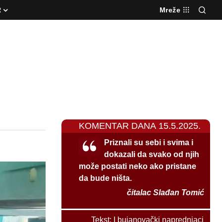
R
Mreže
KOMENTAR DANA 15.5.2025.
Priznali su sebi i svima i
dokazali da svako od njih
može postati neko ako pristane
da bude ništa.
čitalac Slađan Tomić
Tekst:
I bujanovački naprednjaci