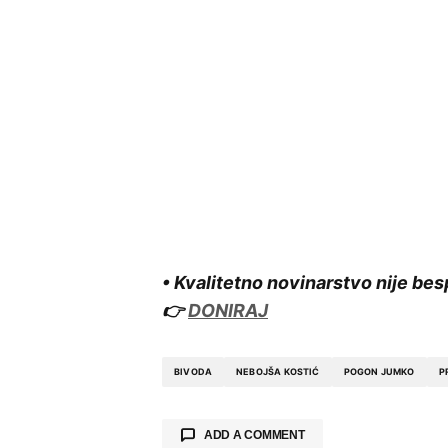
• Kvalitetno novinarstvo nije bes
👉
DONIRAJ
BIVODA
NEBOJŠA KOSTIĆ
POGON JUMKO
P
ADD A COMMENT