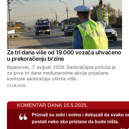
Za tri dana više od 19.000 vozača uhvaćeno
u prekoračenju brzine
Bujanovac, 7. avgust 2026. Saobraćajna policija je
za prva tri dana međunarodne akcije pojačane
kontrole saobraćaja otkrila više…
07.08.2026.
KOMENTAR DANA 15.5.2025.
Priznali su sebi i svima i dokazali da svako 
postati neko ako pristane da bude ništa.