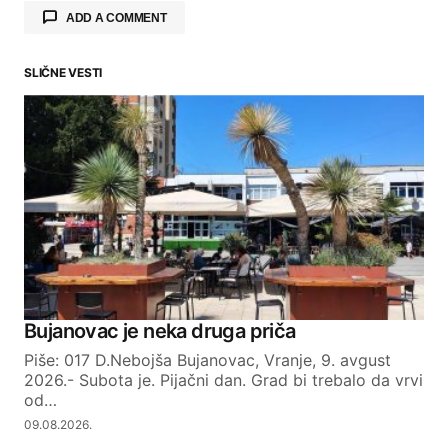
ADD A COMMENT
SLIČNE VESTI
Your email address will not be published.
Required fields are marked
*
Comment
*
Your Name
Bujanovac je neka druga priča
Piše: 017 D.Nebojša Bujanovac, Vranje, 9. avgust
Your E-mail
2026.- Subota je. Pijačni dan. Grad bi trebalo da vrvi
od…
09.08.2026.
SUBMIT COMMENT