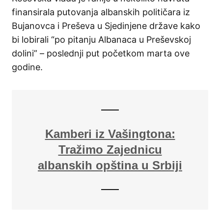
finansirala putovanja albanskih političara iz
Bujanovca i Preševa u Sjedinjene države kako
bi lobirali “po pitanju Albanaca u Preševskoj
dolini” – poslednji put početkom marta ove
godine.
Kamberi iz Vašingtona:
Tražimo Zajednicu
albanskih opština u Srbiji