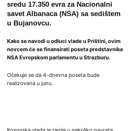
sredu 17.350 evra za Nacionalni
savet Albanaca (NSA) sa sedištem
u Bujanovcu.
Kako se navodi u odluci vlade u Prištini, ovim
novcem će se finansirati poseta predstavnika
NSA Evropskom parlamentu u Strazburu.
Očekuje se da 4-dnevna poseta bude
realizovana u junu.
Kosovska vlada je ranije u nekoliko navrata