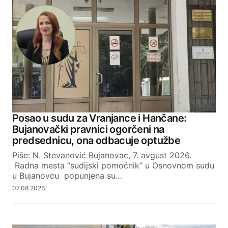
Posao u sudu za Vranjance i Hančane:
Bujanovački pravnici ogorčeni na
predsednicu, ona odbacuje optužbe
Piše: N. Stevanović Bujanovac, 7. avgust 2026.
Radna mesta “sudijski pomoćnik” u Osnovnom sudu
u Bujanovcu popunjena su…
07.08.2026.