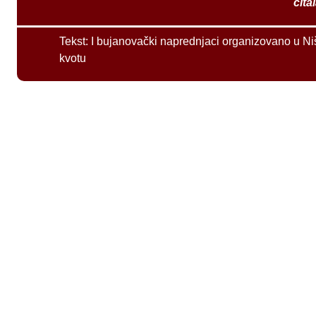
čita
Tekst:
I bujanovački naprednjaci organizovano u Ni
kvotu