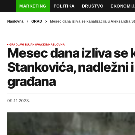
MARKETING
POLITIKA
DRUŠTVO
EKONOMIJ
Naslovna
GRAD
Mesec dana izliva se kanalizacija u Aleksandra St
GRAD
JAVI BUJANOVAČKIM
NASLOVNA
Mesec dana izliva se 
Stankovića, nadležni i
građana
09.11.2023.