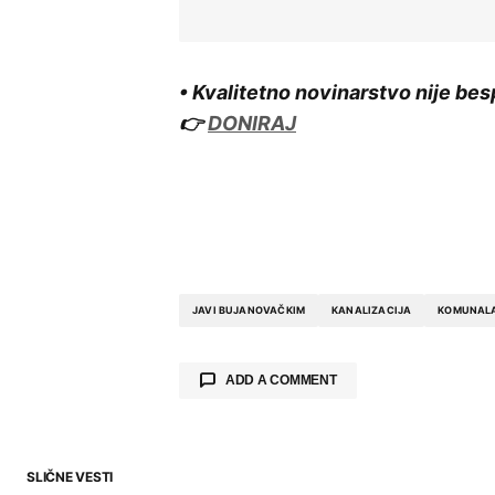
• Kvalitetno novinarstvo nije bes
👉
DONIRAJ
JAVI BUJANOVAČKIM
KANALIZACIJA
KOMUNAL
ADD A COMMENT
SLIČNE VESTI
Your email address will not be publ