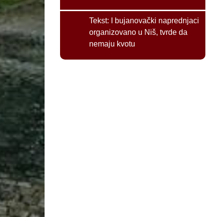
Tekst:
I bujanovački naprednjaci
organizovano u Niš, tvrde da
nemaju kvotu