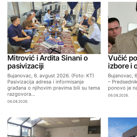
Comment
*
Your Name
Mitrović i Ardita Sinani o
Vučić po
pasivizaciji
izbore i
Bujanovac, 6. avgust 2026. (Foto: KT)
Bujanovac, 6
SUBMIT COMMENT
Pasivizacija adresa i informisanje
– Predsednik
građana o njihovim pravima bili su tema
ponovo je na
razgovora…
06.08.2026.
06.08.2026.