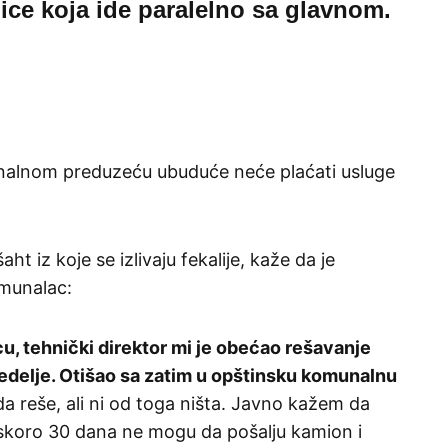
ulice koja ide paralelno sa glavnom.
unalnom preduzeću ubuduće neće plaćati usluge
aht iz koje se izlivaju fekalije, kaže da je
omunalac:
, tehnički direktor mi je obećao rešavanje
nedelje. Otišao sa zatim u opštinsku komunalnu
 da reše, ali ni od toga ništa. Javno kažem da
skoro 30 dana ne mogu da pošalju kamion i