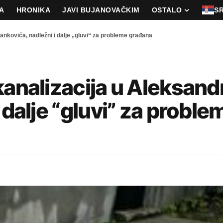
A
HRONIKA
JAVI BUJANOVAČKIM
OSTALO
S
ankovića, nadležni i dalje „gluvi“ za probleme građana
kanalizacija u Aleksand
 dalje “gluvi” za proble