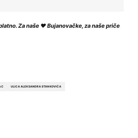
platno. Za naše ❤️ Bujanovačke, za naše priče
AC
ULICA ALEKSANDRA STANKOVIĆA
ished.
Required fields are marked
*