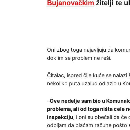
Bujanovačkim
žitelji te 
Oni zbog toga najavljuju da kom
dok im se problem ne reši.
Čitalac, ispred čije kuće se nalazi š
nekoliko puta uzalud odlazio u K
–
Ove nedelje sam bio u Komunalcu
problema, ali od toga ništa cele 
inspekciju
, i oni su obećali da će
odbijam da plaćam račune pošto 