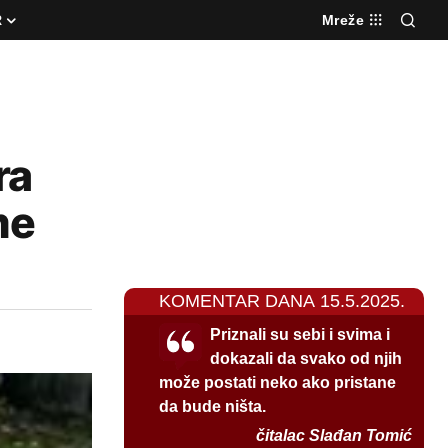
R
Mreže
ra
me
KOMENTAR DANA 15.5.2025.
Priznali su sebi i svima i
dokazali da svako od njih
može postati neko ako pristane
da bude ništa.
čitalac Slađan Tomić