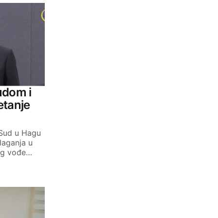
udom i
etanje
 Sud u Hagu
laganja u
eg vođe…