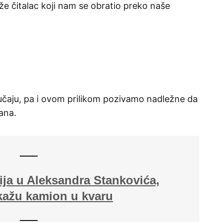
že čitalac koji nam se obratio preko naše
lučaju, pa i ovom prilikom pozivamo nadležne da
ana.
cija u Aleksandra Stankovića,
kažu kamion u kvaru