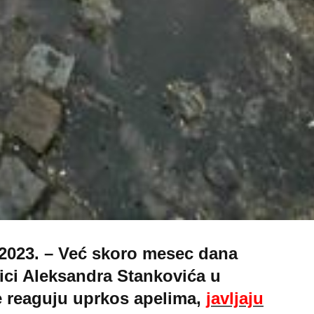
2023. – Već skoro mesec dana
Ulici Aleksandra Stankovića u
e reaguju uprkos apelima,
javljaju