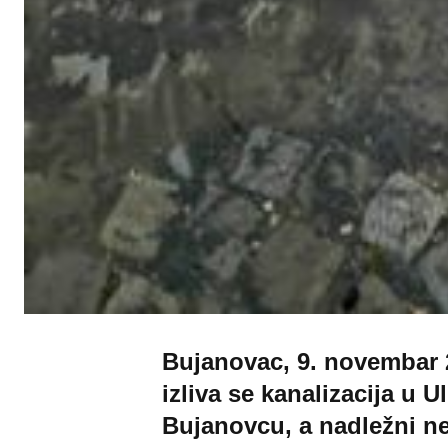
Bujanovac, 9. novembar 
izliva se kanalizacija u 
Bujanovcu, a nadležni n