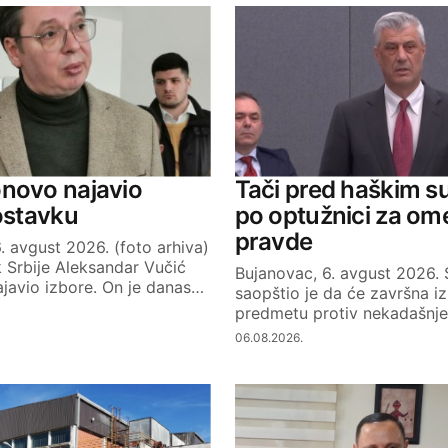
Your E-mail
novo najavio
Tači pred haškim s
 ostavku
po optužnici za om
pravde
. avgust 2026. (foto arhiva)
 Srbije Aleksandar Vučić
Bujanovac, 6. avgust 2026.
javio izbore. On je danas…
saopštio je da će završna iz
predmetu protiv nekadašnj
06.08.2026.