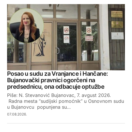
Posao u sudu za Vranjance i Hančane:
Bujanovački pravnici ogorčeni na
predsednicu, ona odbacuje optužbe
Piše: N. Stevanović Bujanovac, 7. avgust 2026.
Radna mesta “sudijski pomoćnik” u Osnovnom sudu
u Bujanovcu popunjena su…
07.08.2026.