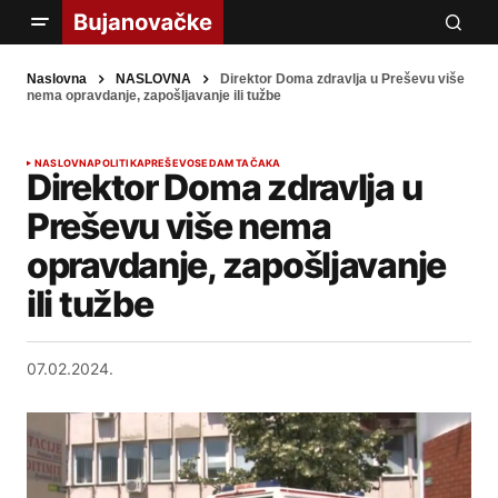
Naslovna
NASLOVNA
Direktor Doma zdravlja u Preševu više
nema opravdanje, zapošljavanje ili tužbe
NASLOVNA
POLITIKA
PREŠEVO
SEDAM TAČAKA
Direktor Doma zdravlja u
Preševu više nema
opravdanje, zapošljavanje
ili tužbe
07.02.2024.