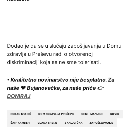
Dodao je da se u slučaju zapošljavanja u Domu
zdravlja u Preševu radi o otvorenoj
diskriminaciji koja se ne sme tolerisati.
• Kvalitetno novinarstvo nije besplatno. Za
naše ❤️ Bujanovačke, za naše priče 👉
DONIRAJ
BOBAN SPASIĆ
DOM ZDRAVLJA PREŠEVO
GESI - MANJINE
KOVID
ŠAIP KAMBERI
VLADA SRBIJE
ZAKLJUIČAK
ZAPOŠLJAVANJE