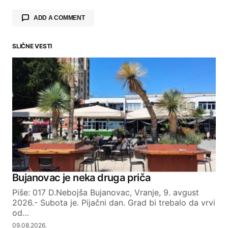
ADD A COMMENT
SLIČNE VESTI
Your email address will not be published.
Required fields are marked
*
Comment
*
Your Name
Bujanovac je neka druga priča
Piše: 017 D.Nebojša Bujanovac, Vranje, 9. avgust
Your E-mail
2026.- Subota je. Pijačni dan. Grad bi trebalo da vrvi
od…
09.08.2026.