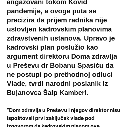
angažovani tokom Kovid
pandemije, a ovoga puta se
precizira da prijem radnika nije
uslovljen kadrovskim planovima
zdravstvenih ustanova. Upravo je
kadrovski plan poslužio kao
argument direktoru Doma zdravlja
u Preševu dr Bobanu Spasiću da
ne postupi po prethodnoj odluci
Vlade, tvrdi narodni poslanik iz
Bujanovca Šaip Kamberi.
“Dom zdravlja u Preševu i njegov direktor nisu
ispoštovali prvi zaključak vlade pod
izgovorom da kadrovskim planom ove