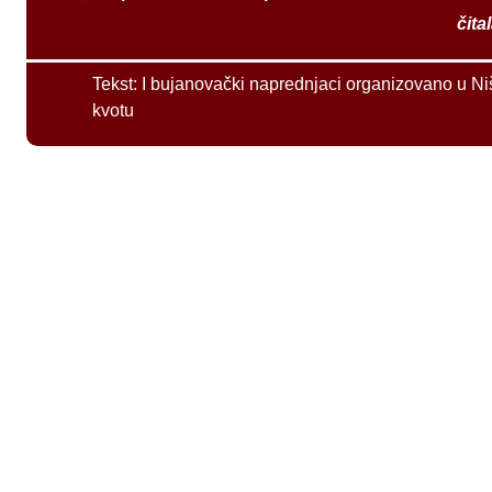
čita
Tekst:
I bujanovački naprednjaci organizovano u Ni
kvotu