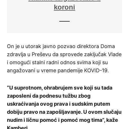
koroni
On je u utorak javno pozvao direktora Doma
zdravlja u Preševu da sprovede zaključak Vlade
i omogući stalni radni odnos svima koji su
angažovani u vreme pandemije KOVID-19.
“U suprotnom, ohrabrujem sve koji su tada
zaposleni da podnesu tužbu zbog
uskraćivanja ovog prava i sudskim putem
dobiju pravo na zapošljavanje. U ovom slučaju
nudim i ličnu pomoć i pomoć mog tima”, kaže
Kamberi.