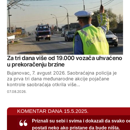
Za tri dana više od 19.000 vozača uhvaćeno
u prekoračenju brzine
Bujanovac, 7. avgust 2026. Saobraćajna policija je
za prva tri dana međunarodne akcije pojačane
kontrole saobraćaja otkrila više…
07.08.2026.
KOMENTAR DANA 15.5.2025.
Priznali su sebi i svima i dokazali da svako 
postati neko ako pristane da bude ništa.