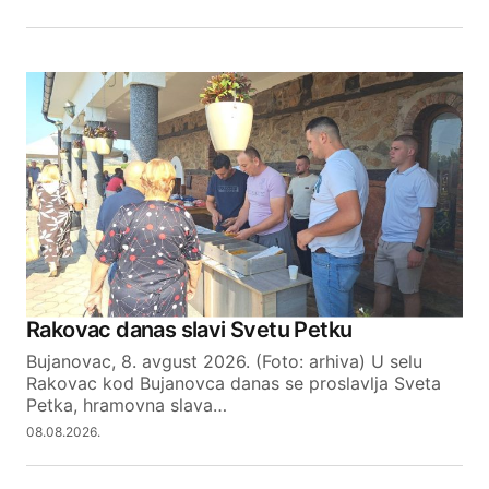
SUBMIT COMMENT
Rakovac danas slavi Svetu Petku
Bujanovac, 8. avgust 2026. (Foto: arhiva) U selu
Rakovac kod Bujanovca danas se proslavlja Sveta
Petka, hramovna slava…
08.08.2026.