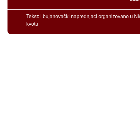
Tekst:
I bujanovački naprednjaci organizovano u Ni
kvotu