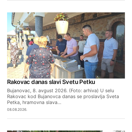
Comment
*
Your Name
Your E-mail
Rakovac danas slavi Svetu Petku
SUBMIT COMMENT
Bujanovac, 8. avgust 2026. (Foto: arhiva) U selu
Rakovac kod Bujanovca danas se proslavlja Sveta
Petka, hramovna slava…
08.08.2026.