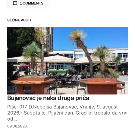
1 COMMENTS
Laser
17.02.2024. at 00:31
SLIČNE VESTI
Takoje upravu su meštani jer uvek je većina
upravu nemoze neko da zarađuje a ostali da
trpe smrad ,ako nisi napravio kako treba
mlekaru obustavi rad dok se to ne reši a ne
ovako ,bravo ljudi ako ništa ne uradite ima
drugo rešenje samo budite složni i rešite taj
problem za brzinu i trajno
REPLY
Bujanovac je neka druga priča
Piše: 017 D.Nebojša Bujanovac, Vranje, 9. avgust
2026.- Subota je. Pijačni dan. Grad bi trebalo da vrvi
od…
Your email address will not be published.
09.08.2026.
Required fields are marked
*