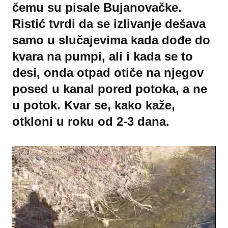
čemu su pisale Bujanovačke.
Ristić tvrdi da se izlivanje dešava
samo u slučajevima kada dođe do
kvara na pumpi, ali i kada se to
desi, onda otpad otiče na njegov
posed u kanal pored potoka, a ne
u potok. Kvar se, kako kaže,
otkloni u roku od 2-3 dana.