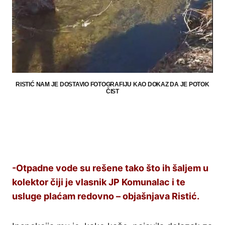
RISTIĆ NAM JE DOSTAVIO FOTOGRAFIJU KAO DOKAZ DA JE POTOK
ČIST
-Otpadne vode su rešene tako što ih šaljem u
kolektor čiji je vlasnik JP Komunalac i te
usluge plaćam redovno – objašnjava Ristić.