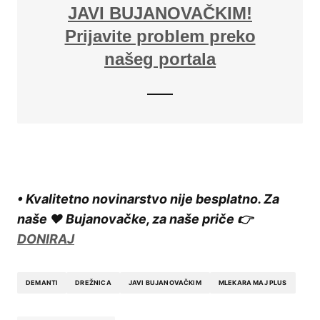
JAVI BUJANOVAČKIM!
Prijavite problem preko
našeg portala
• Kvalitetno novinarstvo nije besplatno. Za
naše ❤️ Bujanovačke, za naše priče 👉
DONIRAJ
DEMANTI
DREŽNICA
JAVI BUJANOVAČKIM
MLEKARA MAJ PLUS