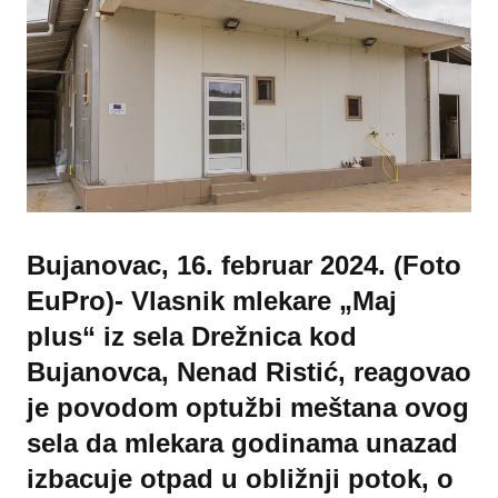
Bujanovac, 16. februar 2024. (Foto
EuPro)- Vlasnik mlekare „Maj
plus“ iz sela Drežnica kod
Bujanovca, Nenad Ristić, reagovao
je povodom optužbi meštana ovog
sela da mlekara godinama unazad
izbacuje otpad u obližnji potok, o