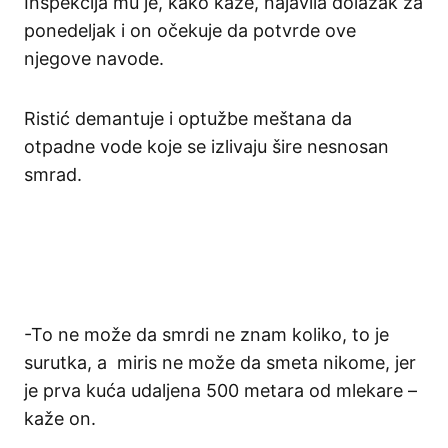
Inspekcija mu je, kako kaže, najavila dolazak za
ponedeljak i on očekuje da potvrde ove
njegove navode.
Ristić demantuje i optužbe meštana da
otpadne vode koje se izlivaju šire nesnosan
smrad.
-To ne može da smrdi ne znam koliko, to je
surutka, a miris ne može da smeta nikome, jer
je prva kuća udaljena 500 metara od mlekare –
kaže on.