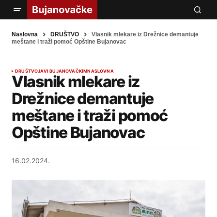
Naslovna
DRUŠTVO
Vlasnik mlekare iz Drežnice demantuje
meštane i traži pomoć Opštine Bujanovac
DRUŠTVO
JAVI BUJANOVAČKIM
NASLOVNA
Vlasnik mlekare iz
Drežnice demantuje
meštane i traži pomoć
Opštine Bujanovac
16.02.2024.