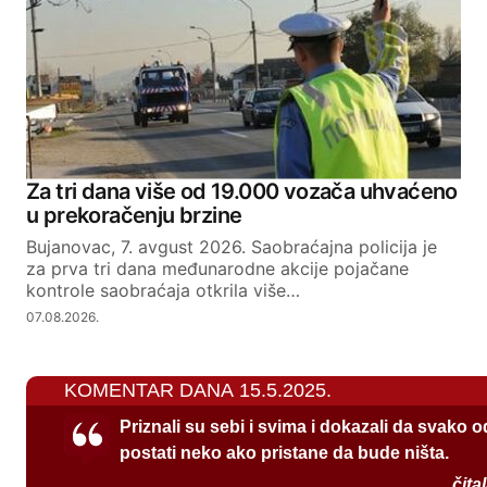
Za tri dana više od 19.000 vozača uhvaćeno
u prekoračenju brzine
Bujanovac, 7. avgust 2026. Saobraćajna policija je
za prva tri dana međunarodne akcije pojačane
kontrole saobraćaja otkrila više…
07.08.2026.
KOMENTAR DANA 15.5.2025.
Priznali su sebi i svima i dokazali da svako 
postati neko ako pristane da bude ništa.
čita