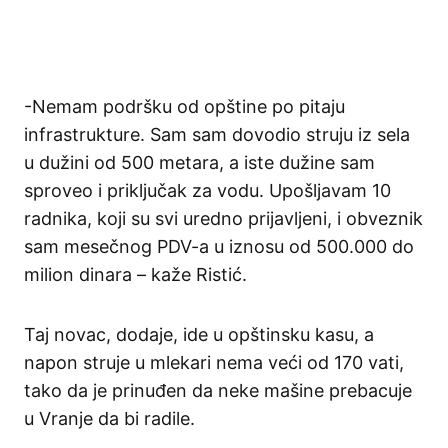
-Nemam podršku od opštine po pitaju
infrastrukture. Sam sam dovodio struju iz sela
u dužini od 500 metara, a iste dužine sam
sproveo i priključak za vodu. Upošljavam 10
radnika, koji su svi uredno prijavljeni, i obveznik
sam mesečnog PDV-a u iznosu od 500.000 do
milion dinara – kaže Ristić.
Taj novac, dodaje, ide u opštinsku kasu, a
napon struje u mlekari nema veći od 170 vati,
tako da je prinuđen da neke mašine prebacuje
u Vranje da bi radile.