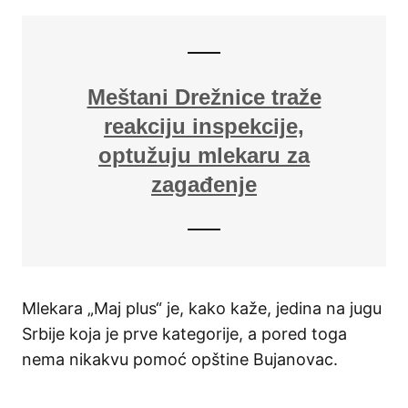
Meštani Drežnice traže
reakciju inspekcije,
optužuju mlekaru za
zagađenje
Mlekara „Maj plus“ je, kako kaže, jedina na jugu
Srbije koja je prve kategorije, a pored toga
nema nikakvu pomoć opštine Bujanovac.