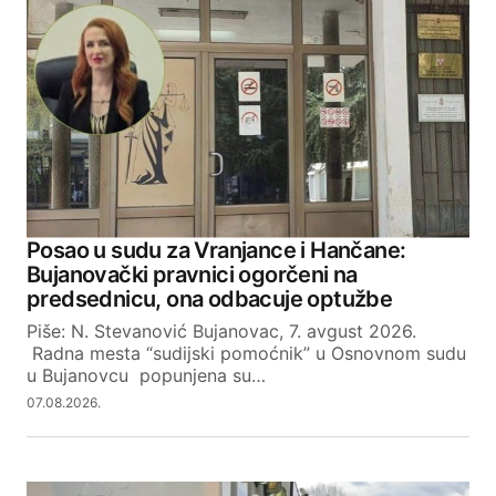
Posao u sudu za Vranjance i Hančane:
Bujanovački pravnici ogorčeni na
predsednicu, ona odbacuje optužbe
Piše: N. Stevanović Bujanovac, 7. avgust 2026.
Radna mesta “sudijski pomoćnik” u Osnovnom sudu
u Bujanovcu popunjena su…
07.08.2026.