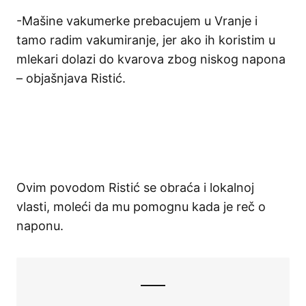
-Mašine vakumerke prebacujem u Vranje i
tamo radim vakumiranje, jer ako ih koristim u
mlekari dolazi do kvarova zbog niskog napona
– objašnjava Ristić.
Ovim povodom Ristić se obraća i lokalnoj
vlasti, moleći da mu pomognu kada je reč o
naponu.