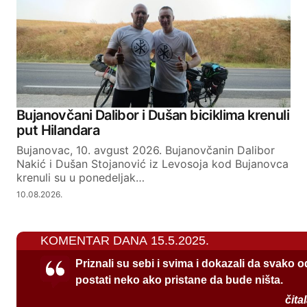
Bujanovčani Dalibor i Dušan biciklima krenuli
put Hilandara
Bujanovac, 10. avgust 2026. Bujanovčanin Dalibor
Nakić i Dušan Stojanović iz Levosoja kod Bujanovca
krenuli su u ponedeljak…
10.08.2026.
KOMENTAR DANA 15.5.2025.
Priznali su sebi i svima i dokazali da svako 
postati neko ako pristane da bude ništa.
čita