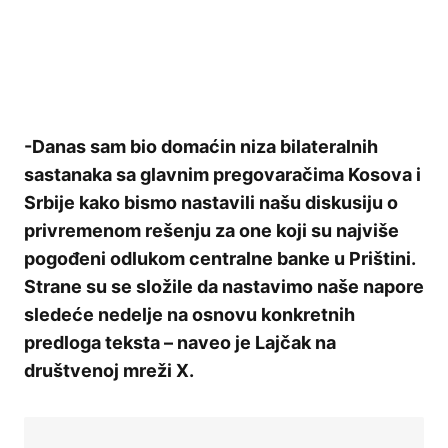
-Danas sam bio domaćin niza bilateralnih
sastanaka sa glavnim pregovaračima Kosova i
Srbije kako bismo nastavili našu diskusiju o
privremenom rešenju za one koji su najviše
pogođeni odlukom centralne banke u Prištini.
Strane su se složile da nastavimo naše napore
sledeće nedelje na osnovu konkretnih
predloga teksta – naveo je Lajčak na
društvenoj mreži X.