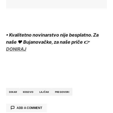
• Kvalitetno novinarstvo nije besplatno. Za
naše ❤️ Bujanovačke, za naše priče 👉
DONIRAJ
DINAR
KOSOVO
LAJČAK
PREGOVORI
ADD A COMMENT