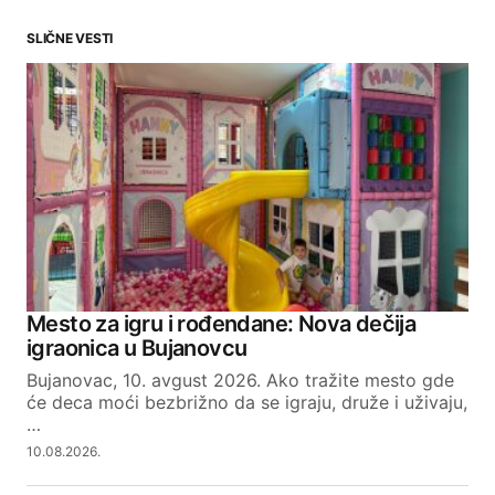
SLIČNE VESTI
Your email address will not be published.
Required fields are marked
*
Comment
*
Your Name
Mesto za igru i rođendane: Nova dečija
igraonica u Bujanovcu
Your E-mail
Bujanovac, 10. avgust 2026. Ako tražite mesto gde
će deca moći bezbrižno da se igraju, druže i uživaju,
…
SUBMIT COMMENT
10.08.2026.