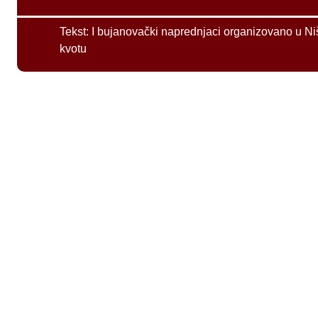
Tekst:
I bujanovački naprednjaci organizovano u Ni
kvotu