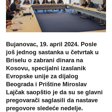
Bujanovac, 19. april 2024. Posle
još jednog sastanka u četvrtak u
Briselu o zabrani dinara na
Kosovu, specijalni izaslanik
Evropske unije za dijalog
Beograda i Prištine Miroslav
Lajčak saopštio je da su se glavni
pregovarači saglasili da nastave
pregovore sledeće nedelje.