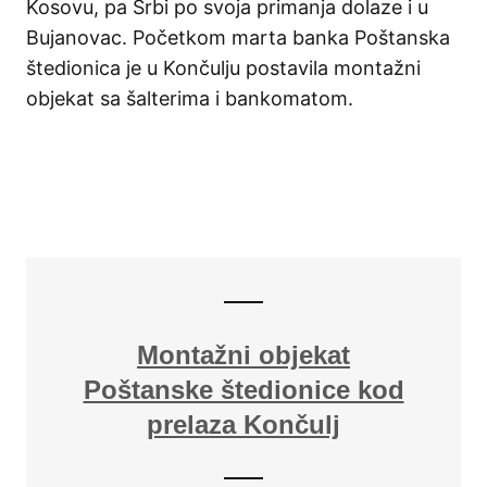
Kosovu, pa Srbi po svoja primanja dolaze i u
Bujanovac. Početkom marta banka Poštanska
štedionica je u Končulju postavila montažni
objekat sa šalterima i bankomatom.
Montažni objekat
Poštanske štedionice kod
prelaza Končulj