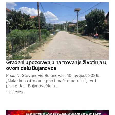
Građani upozoravaju na trovanje životinja u
ovom delu Bujanovca
Piše: N. Stevanović Bujanovac, 10. avgust 2026.
„Nalazimo otrovane pse i mačke po ulici“, tvrdi
preko Javi Bujanovačkim…
10.08.2026.