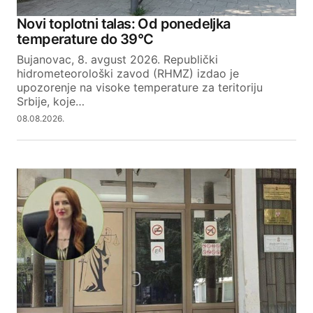
Novi toplotni talas: Od ponedeljka
temperature do 39°C
Your email address will not be published.
Bujanovac, 8. avgust 2026. Republički
Required fields are marked
*
hidrometeorološki zavod (RHMZ) izdao je
upozorenje na visoke temperature za teritoriju
Srbije, koje…
Comment
*
08.08.2026.
Your Name
Your E-mail
SUBMIT COMMENT