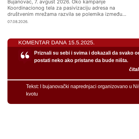
Bujanovac, 7. avgust 2026. Oko kampanje
Koordinacionog tela za pasivizaciju adresa na
društvenim mrežama razvila se polemika između…
07.08.2026.
KOMENTAR DANA 15.5.2025.
Priznali su sebi i svima i dokazali da svako 
postati neko ako pristane da bude ništa.
čita
Tekst:
I bujanovački naprednjaci organizovano u Ni
kvotu