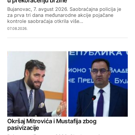
u prekoračenju brzine
Bujanovac, 7. avgust 2026. Saobraćajna policija je
za prva tri dana međunarodne akcije pojačane
kontrole saobraćaja otkrila više…
07.08.2026.
Okršaj Mitrovića i Mustafija zbog
pasivizacije