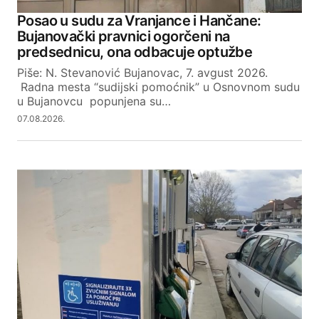
Posao u sudu za Vranjance i Hančane:
Bujanovački pravnici ogorčeni na
predsednicu, ona odbacuje optužbe
Piše: N. Stevanović Bujanovac, 7. avgust 2026.
Radna mesta “sudijski pomoćnik” u Osnovnom sudu
u Bujanovcu popunjena su…
07.08.2026.