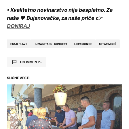
• Kvalitetno novinarstvo nije besplatno. Za
naše ❤️ Bujanovačke, za naše priče 👉
DONIRAJ
ESAD PLAVI
HUMANITARNI KONCERT
LOPARDINCE
MITAR MIRIĆ
3 COMMENTS
Lidija na kike ženske
10.09.2024. at 23:49
SLIČNE VESTI
Bravo za Lopardinčani!!! Kad će dovedete
Brenu da svi djuskamo u ritmu pesme “Mile voli
disko”.
REPLY