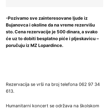
-Pozivamo sve zainteresovane ljude iz
Bujanovca i okoline da na vreme rezervišu
sto. Cena rezervacije je 500 dinara, a svako
će uz to dobiti besplatno piće i pljeskavicu –
poručuju iz MZ Lopardince.
Rezervacija se vrši na broj telefona 062 97 34
613.
Humanitarni koncert se održava na školskom