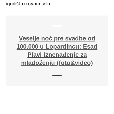
igralištu u ovom selu.
Veselje noć pre svadbe od
100.000 u Lopardincu: Esad
Plavi iznenađenje za
mladoženju (foto&video)