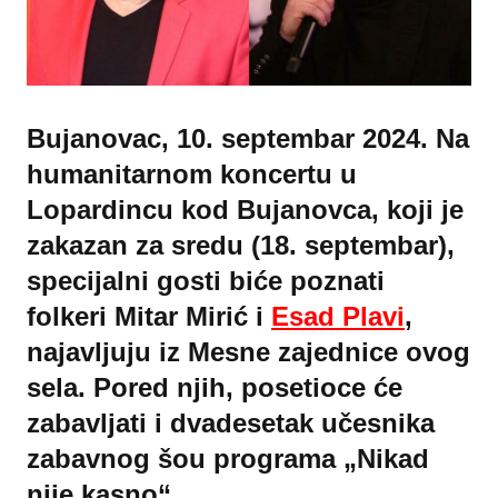
Bujanovac, 10. septembar 2024. Na
humanitarnom koncertu u
Lopardincu kod Bujanovca, koji je
zakazan za sredu (18. septembar),
specijalni gosti biće poznati
folkeri Mitar Mirić i
Esad Plavi
,
najavljuju iz Mesne zajednice ovog
sela. Pored njih, posetioce će
zabavljati i dvadesetak učesnika
zabavnog šou programa „Nikad
nije kasno“.