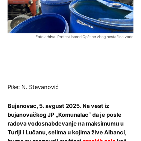
Foto arhiva: Protest ispred Opštine zbog nestašica vode
Piše: N. Stevanović
Bujanovac, 5. avgust 2025. Na vest iz
bujanovačkog JP „Komunalac“ da je posle
radova vodosnabdevanje na maksimumu u
Turiji i Lučanu, selima u kojima žive Albanci,