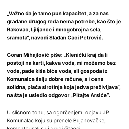
„Važno da je tamo pun kapacitet, a za nas
građane drugog reda nema potrebe, kao što je
Rakovac, Ljiljance i mnogobrojna sela,
sramota“, navodi Slađan Caci Petrović.
Goran Mihajlović piše: „Klenički kraj da li
postoji na karti, kakva voda, mi možemo bez
vode, pade kiša biće voda, ali gospoda iz
Komunalca šalju dobre račune, a i cena
solidna, plaća sirotinja koja jedva preživljava“,
na šta je usledio odgovor „Pitajte Arsiće“.
U sličnom tonu, sa ogorčenjem, objavu JP
Komunalac koju su prenele Bujanovačke,
komentarisali su i drugi čitaoci.