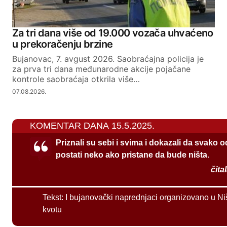
Za tri dana više od 19.000 vozača uhvaćeno
u prekoračenju brzine
Bujanovac, 7. avgust 2026. Saobraćajna policija je
za prva tri dana međunarodne akcije pojačane
kontrole saobraćaja otkrila više…
07.08.2026.
KOMENTAR DANA 15.5.2025.
Priznali su sebi i svima i dokazali da svako 
postati neko ako pristane da bude ništa.
čita
Tekst:
I bujanovački naprednjaci organizovano u Ni
kvotu