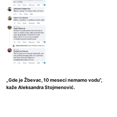
„Gde je Žbevac, 10 meseci nemamo vodu“,
kaže Aleksandra Stojmenović.