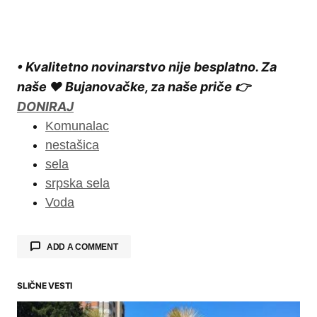
• Kvalitetno novinarstvo nije besplatno. Za
naše ❤️ Bujanovačke, za naše priče 👉
DONIRAJ
Komunalac
nestašica
sela
srpska sela
Voda
ADD A COMMENT
SLIČNE VESTI
Your email address will not be published.