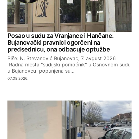
Posao u sudu za Vranjance i Hančane:
Bujanovački pravnici ogorčeni na
predsednicu, ona odbacuje optužbe
Piše: N. Stevanović Bujanovac, 7. avgust 2026.
Radna mesta “sudijski pomoćnik” u Osnovnom sudu
u Bujanovcu popunjena su…
07.08.2026.