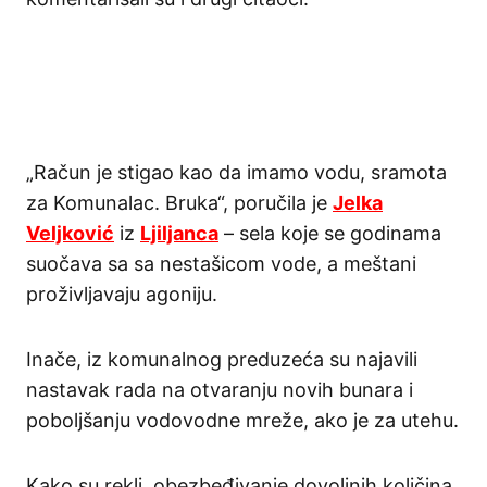
„Račun je stigao kao da imamo vodu, sramota
za Komunalac. Bruka“, poručila je
Jelka
Veljković
iz
Ljiljanca
– sela koje se godinama
suočava sa sa nestašicom vode, a meštani
proživljavaju agoniju.
Inače, iz komunalnog preduzeća su najavili
nastavak rada na otvaranju novih bunara i
poboljšanju vodovodne mreže, ako je za utehu.
Kako su rekli, obezbeđivanje dovoljnih količina