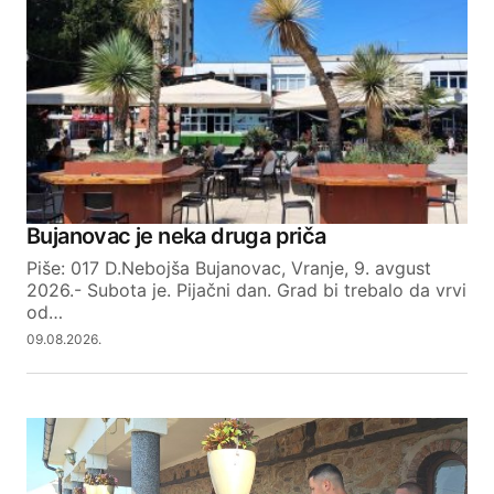
Required fields are marked
*
Comment
*
Your Name
Bujanovac je neka druga priča
Piše: 017 D.Nebojša Bujanovac, Vranje, 9. avgust
Your E-mail
2026.- Subota je. Pijačni dan. Grad bi trebalo da vrvi
od…
09.08.2026.
SUBMIT COMMENT