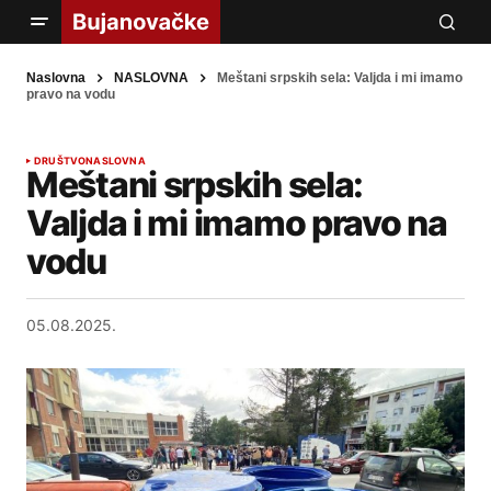
Naslovna
NASLOVNA
Meštani srpskih sela: Valjda i mi imamo
pravo na vodu
DRUŠTVO
NASLOVNA
Meštani srpskih sela:
Valjda i mi imamo pravo na
vodu
05.08.2025.