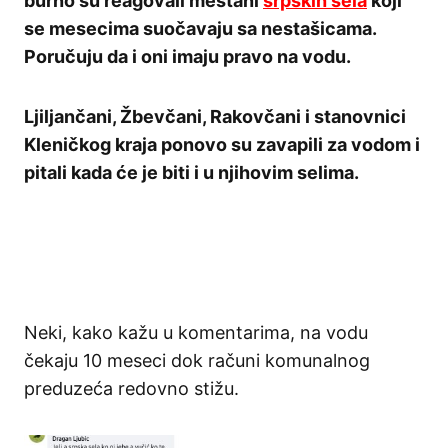
burno su reagovali meštani
srpskih sela
koji
se mesecima suočavaju sa nestašicama.
Poručuju da i oni imaju pravo na vodu.
Ljiljančani, Žbevčani, Rakovčani i stanovnici
Kleničkog kraja ponovo su zavapili za vodom i
pitali kada će je biti i u njihovim selima.
Neki, kako kažu u komentarima, na vodu
čekaju 10 meseci dok računi komunalnog
preduzeća redovno stižu.