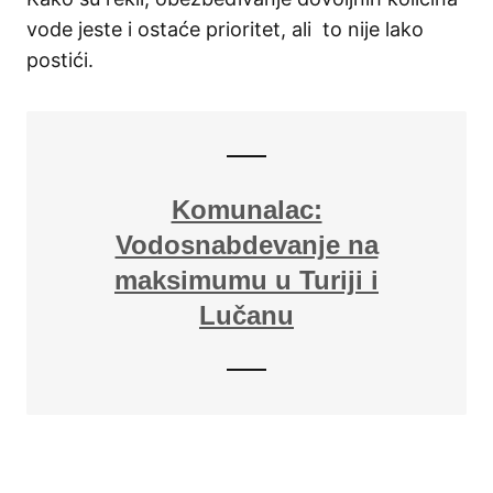
vode jeste i ostaće prioritet, ali to nije lako
postići.
Komunalac:
Vodosnabdevanje na
maksimumu u Turiji i
Lučanu