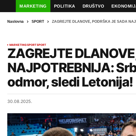
MARKETING
POLITIKA
DRUŠTVO
EKONOMIJ
Naslovna
SPORT
ZAGREJTE DLANOVE, PODRŠKA JE SADA NAJPOTR
MARKETING
SPORT
SPORT
ZAGREJTE DLANOVE,
NAJPOTREBNIJA: Srbi
odmor, sledi Letonija!
30.08.2025.