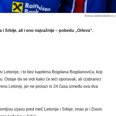
Bonus dobrodošlice za
 i Srbije, ali i ono najvažnije – pobedu „Orlova“.
 Letonije, i to bez kapitena Bogdana Bogdanovića, koji
. Ostaje da se vidi kako će teći oporavak, ali izabranici
nu Letoniji, jer ne prolazi ni 24 časa između ova dva
imljivu izjavu pred meč Letonije i Srbije, imao je i Davis