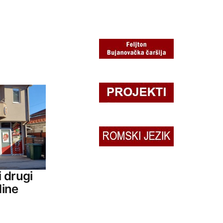
 drugi
dine