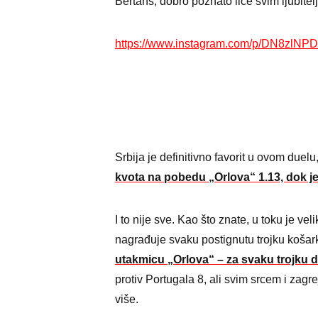
Bertans, dobro poznato lice svim ljubitel
https://www.instagram.com/p/DN8zlNP
Srbija je definitivno favorit u ovom duel
kvota na pobedu „Orlova“ 1.13, dok je
I to nije sve. Kao što znate, u toku je ve
nagrađuje svaku postignutu trojku košar
utakmicu „Orlova“ – za svaku trojku 
protiv Portugala 8, ali svim srcem i zag
više.