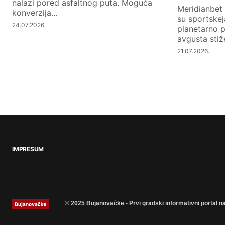
nalazi pored asfaltnog puta. Moguća
Meridianbet 
konverzija…
su sportskej
24.07.2026.
planetarno p
avgusta sti
21.07.2026.
IMPRESUM
© 2025 Bujanovačke - Prvi gradski informativni portal n