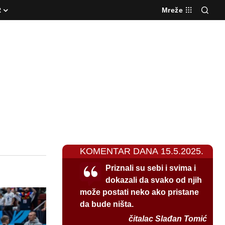
R
Mreže
KOMENTAR DANA 15.5.2025.
Priznali su sebi i svima i
dokazali da svako od njih
može postati neko ako pristane
da bude ništa.
čitalac Slađan Tomić