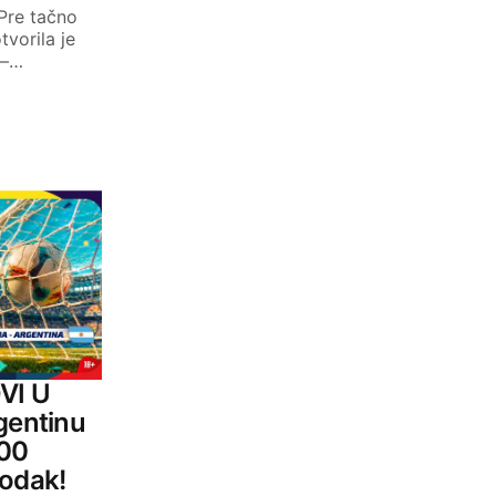
 Pre tačno
vorila je
 –…
VI U
gentinu
000
godak!