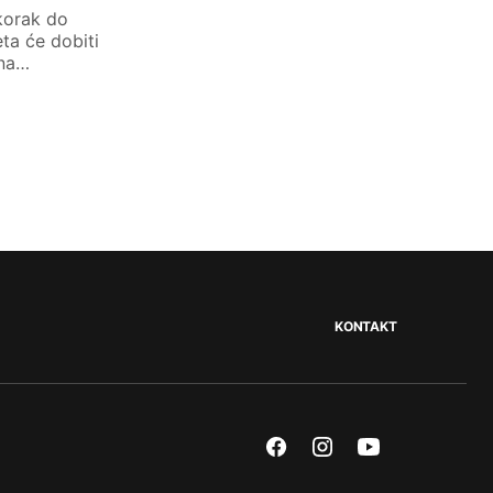
 korak do
eta će dobiti
ina…
KONTAKT