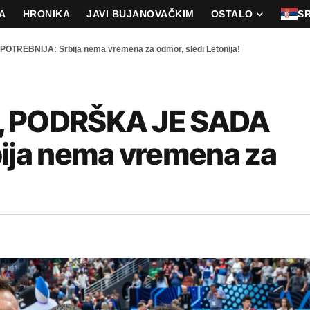
A
HRONIKA
JAVI BUJANOVAČKIM
OSTALO
S
EBNIJA: Srbija nema vremena za odmor, sledi Letonija!
 PODRŠKA JE SADA
ja nema vremena za