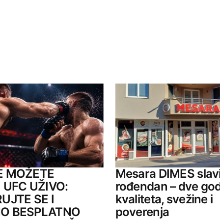
ished.
Required fields are marked
*
Your E-mail
E MOŽETE
Mesara DIMES slavi
 UFC UŽIVO:
rođendan – dve go
UJTE SE I
kvaliteta, svežine i
O BESPLATNO
poverenja