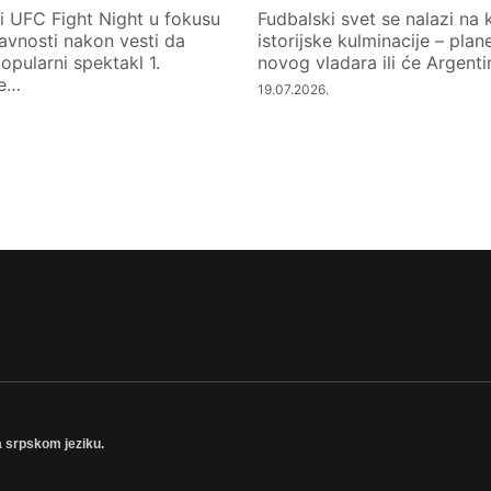
i UFC Fight Night u fokusu
Fudbalski svet se nalazi na
avnosti nakon vesti da
istorijske kulminacije – plan
opularni spektakl 1.
novog vladara ili će Argent
že…
19.07.2026.
a srpskom jeziku.