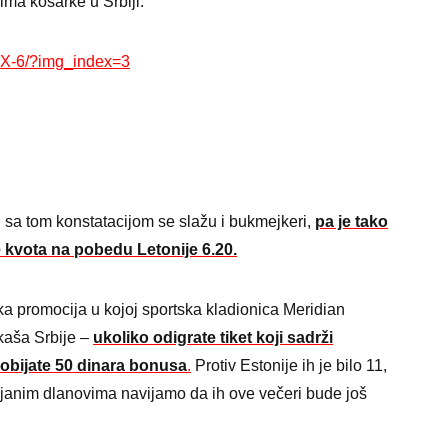
jima košarke u Srbiji.
DX-6/?img_index=3
u, sa tom konstatacijom se slažu i bukmejkeri,
pa je tako
 kvota na pobedu Letonije 6.20.
lika promocija u kojoj sportska kladionica Meridian
kaša Srbije –
ukoliko odigrate tiket koji sadrži
dobijate 50 dinara bonusa
.
Protiv Estonije ih je bilo 11,
rejanim dlanovima navijamo da ih ove večeri bude još