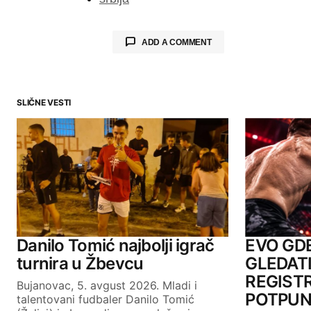
ADD A COMMENT
SLIČNE VESTI
Your email address will not be publ
Comment
*
Your Name
Danilo Tomić najbolji igrač
EVO GD
turnira u Žbevcu
GLEDATI
REGISTR
Bujanovac, 5. avgust 2026. Mladi i
SUBMIT COMMENT
POTPUN
talentovani fudbaler Danilo Tomić