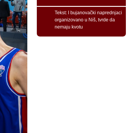
Tekst:
I bujanovački naprednjaci
organizovano u Niš, tvrde da
nemaju kvotu