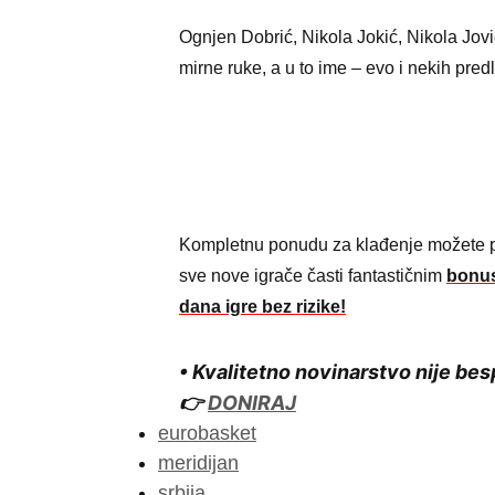
Ognjen Dobrić, Nikola Jokić, Nikola Jović
mirne ruke, a u to ime – evo i nekih pred
Kompletnu ponudu za klađenje možete 
sve nove igrače časti fantastičnim
bonus
dana igre bez rizike!
• Kvalitetno novinarstvo nije bes
👉
DONIRAJ
eurobasket
meridijan
srbija