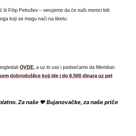
 ili Filip Petrušev – verujemo da će naši momci biti
loga koji se mogu naći na tiketu:
pogledati
OVDE
, a uz to vas i podsećamo da Meridian
om dobrodošlice koji ide i do 6.500 dinara uz pet
platno. Za naše ❤️ Bujanovačke, za naše priče