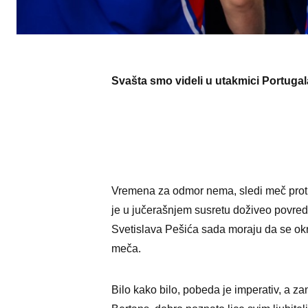
Sva
šta smo videli u utakmici Portugala
Vremena za odmor nema, sledi meč protiv
je u jučerašnjem susretu doživeo povredu
Svetislava Pešića sada moraju da se okre
meča.
Bilo kako bilo, pobeda je imperativ, a zan