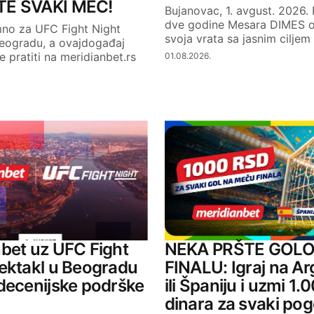
E SVAKI MEČ!
Bujanovac, 1. avgust. 2026.
dve godine Mesara DIMES ot
mno za UFC Fight Night
svoja vrata sa jasnim ciljem
Beogradu, a ovajdogađaj
 pratiti na meridianbet.rs
01.08.2026.
bet uz UFC Fight
NEKA PRŠTE GOLO
ektakl u Beogradu
FINALU: Igraj na Ar
decenijske podrške
ili Španiju i uzmi 1.
dinara za svaki po