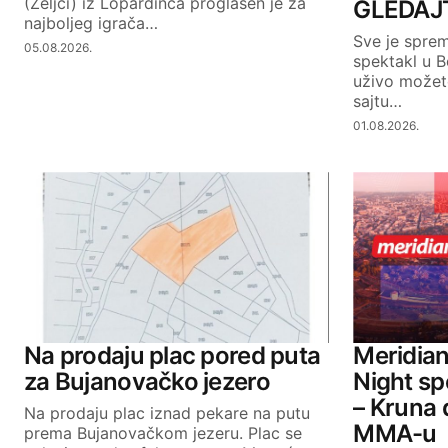
(Željci) iz Lopardinca proglašen je za
GLEDAJT
najboljeg igrača…
Sve je spre
05.08.2026.
spektakl u 
uživo možete
sajtu…
01.08.2026.
Na prodaju plac pored puta
Meridian
za Bujanovačko jezero
Night sp
– Kruna 
Na prodaju plac iznad pekare na putu
MMA-u
prema Bujanovačkom jezeru. Plac se