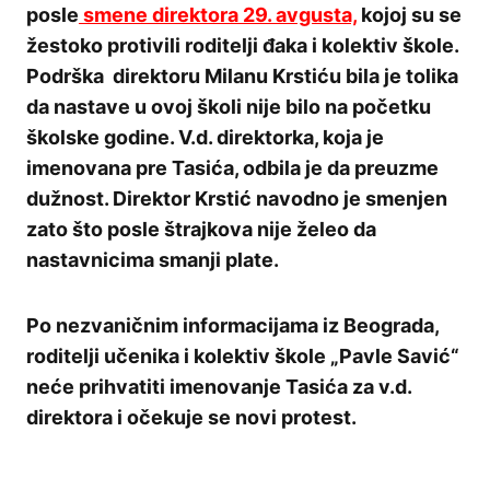
posle
smene direktora 29. avgusta,
kojoj su se
žestoko protivili roditelji đaka i kolektiv škole.
Podrška direktoru Milanu Krstiću bila je tolika
da nastave u ovoj školi nije bilo na početku
školske godine. V.d. direktorka, koja je
imenovana pre Tasića, odbila je da preuzme
dužnost. Direktor Krstić navodno je smenjen
zato što posle štrajkova nije želeo da
nastavnicima smanji plate.
Po nezvaničnim informacijama iz Beograda,
roditelji učenika i kolektiv škole „Pavle Savić“
neće prihvatiti imenovanje Tasića za v.d.
direktora i očekuje se novi protest.