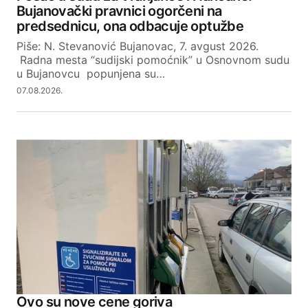
Bujanovački pravnici ogorčeni na
Your E-mail
predsednicu, ona odbacuje optužbe
Piše: N. Stevanović Bujanovac, 7. avgust 2026.
Radna mesta “sudijski pomoćnik” u Osnovnom sudu
SUBMIT COMMENT
u Bujanovcu popunjena su…
07.08.2026.
Ovo su nove cene goriva