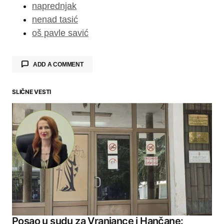
naprednjak
nenad tasić
oš pavle savić
ADD A COMMENT
SLIČNE VESTI
Your email address will not be published.
Required fields are marked
*
Comment
*
Your Name
Posao u sudu za Vranjance i Hančane: