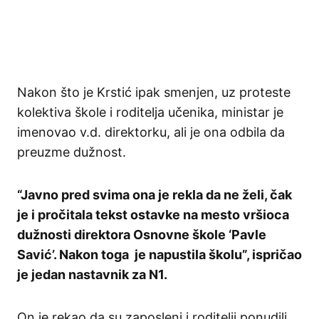
Nakon što je Krstić ipak smenjen, uz proteste
kolektiva škole i roditelja učenika, ministar je
imenovao v.d. direktorku, ali je ona odbila da
preuzme dužnost.
“Javno pred svima ona je rekla da ne želi, čak
je i pročitala tekst ostavke na mesto vršioca
dužnosti direktora Osnovne škole ‘Pavle
Savić’. Nakon toga je napustila školu”, ispričao
je jedan nastavnik za N1.
On je rekao da su zaposleni i roditelji ponudili