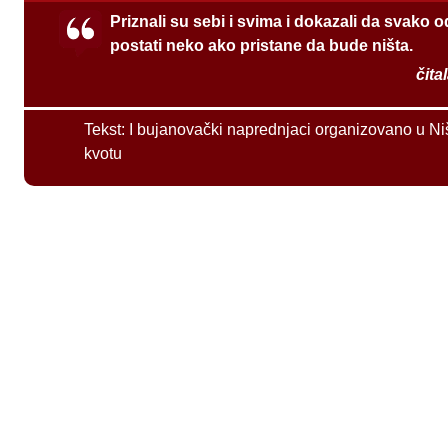
Priznali su sebi i svima i dokazali da svako 
postati neko ako pristane da bude ništa.
čita
Tekst:
I bujanovački naprednjaci organizovano u Ni
kvotu