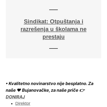
Sindikat: Otpuštanja i
razrešenja u školama ne
prestaju
• Kvalitetno novinarstvo nije besplatno. Za
naše ❤️ Bujanovačke, za naše priče 👉
DONIRAJ
Direktor