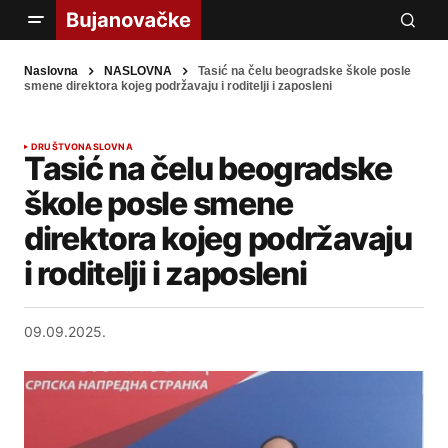
Naslovna
NASLOVNA
Tasić na čelu beogradske škole posle
smene direktora kojeg podržavaju i roditelji i zaposleni
DRUŠTVO
NASLOVNA
Tasić na čelu beogradske
škole posle smene
direktora kojeg podržavaju
i roditelji i zaposleni
09.09.2025.