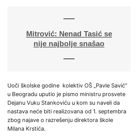
Mitrović: Nenad Tasić se
nije najbolje snašao
Uoči školske godine kolektiv OŠ „Pavle Savić“
u Beogradu uputio je pismo ministru prosvete
Dejanu Vuku Stankoviću u kom su naveli da
nastava neće biti realizovana od 1. septembra
zbog najave o razrešenju direktora škole
Milana Krstića.