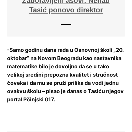
Zaboravljeni asovi: Nenad
Tasić ponovo direktor
-Samo godinu dana rada u Osnovnoj školi „20.
oktobar“ na Novom Beogradu kao nastavnika
matematike bilo je dovoljno da se u tako
velikoj sredini prepozna kvalitet i stručnost
čoveka i da mu se pruži prilika da vodi jednu
ovakvu školu – pisao je danas o Tasiću njegov
portal Pčinjski 017.