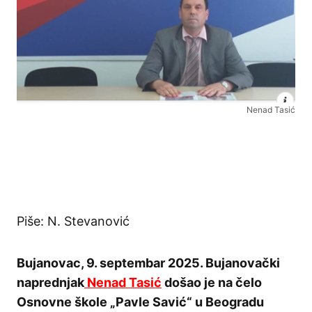
Nenad Tasić
Piše: N. Stevanović
Bujanovac, 9. septembar 2025. Bujanovački
naprednjak
Nenad Tasić
došao je na čelo
Osnovne škole „Pavle Savić“ u Beogradu