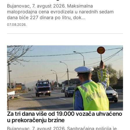
Bujanovac, 7. avgust 2026. Maksimalna
maloprodajna cena evrodizela u narednih sedam
dana biće 227 dinara po litru, dok…
07.08.2026.
Za tri dana više od 19.000 vozača uhvaćeno
u prekoračenju brzine
Bujanovac, 7. avgust 2026. Saobraćajna policija je