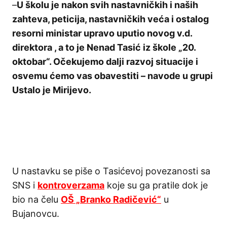
–
U školu je nakon svih nastavničkih i naših
zahteva, peticija, nastavničkih veća i ostalog
resorni ministar upravo uputio novog v.d.
direktora , a to je Nenad Tasić iz škole „20.
oktobar“. Očekujemo dalji razvoj situacije i
osvemu ćemo vas obavestiti – navode u grupi
Ustalo je Mirijevo.
U nastavku se piše o Tasićevoj povezanosti sa
SNS i
kontroverzama
koje su ga pratile dok je
bio na čelu
OŠ „Branko Radičević“
u
Bujanovcu.