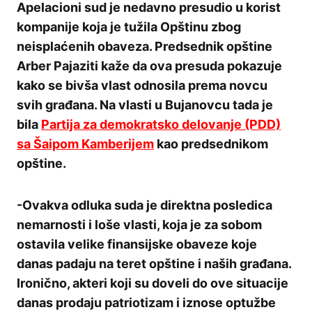
Apelacioni sud je nedavno presudio u korist
kompanije koja je tužila Opštinu zbog
neisplaćenih obaveza. Predsednik opštine
Arber Pajaziti kaže da ova presuda pokazuje
kako se bivša vlast odnosila prema novcu
svih građana. Na vlasti u Bujanovcu tada je
bila
Partija za demokratsko delovanje (PDD)
sa Šaipom Kamberijem
kao predsednikom
opštine.
-Ovakva odluka suda je direktna posledica
nemarnosti i loše vlasti, koja je za sobom
ostavila velike finansijske obaveze koje
danas padaju na teret opštine i naših građana.
Ironično, akteri koji su doveli do ove situacije
danas prodaju patriotizam i iznose optužbe