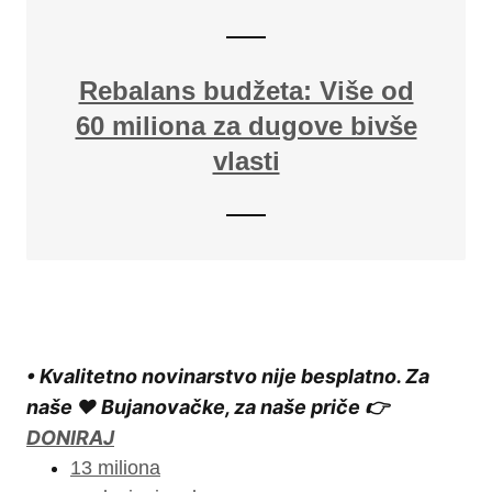
Rebalans budžeta: Više od
60 miliona za dugove bivše
vlasti
• Kvalitetno novinarstvo nije besplatno. Za
naše ❤️ Bujanovačke, za naše priče 👉
DONIRAJ
13 miliona