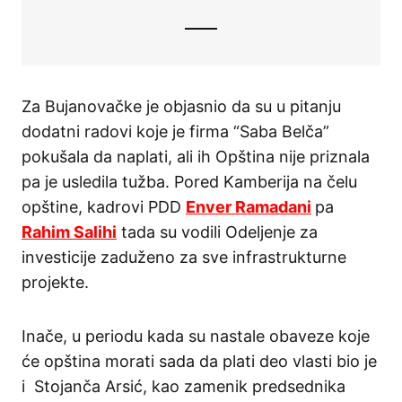
Za Bujanovačke je objasnio da su u pitanju
dodatni radovi koje je firma “Saba Belča”
pokušala da naplati, ali ih Opština nije priznala
pa je usledila tužba. Pored Kamberija na čelu
opštine, kadrovi PDD
Enver Ramadani
pa
Rahim Salihi
tada su vodili Odeljenje za
investicije zaduženo za sve infrastrukturne
projekte.
Inače, u periodu kada su nastale obaveze koje
će opština morati sada da plati deo vlasti bio je
i Stojanča Arsić, kao zamenik predsednika