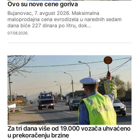
Ovo su nove cene goriva
Bujanovac, 7. avgust 2026. Maksimalna
maloprodajna cena evrodizela u narednih sedam
dana biće 227 dinara po litru, dok…
07.08.2026.
Za tri dana više od 19.000 vozača uhvaćeno
u prekoračenju brzine