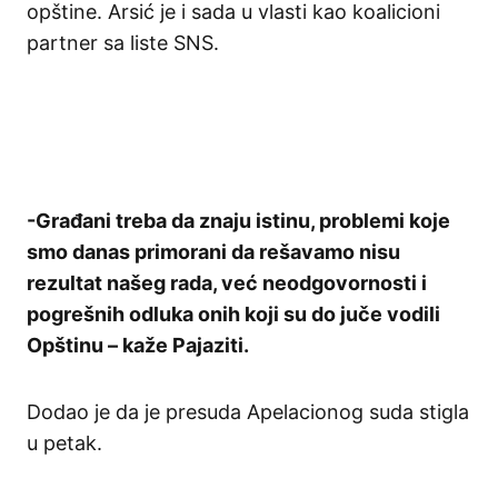
opštine. Arsić je i sada u vlasti kao koalicioni
partner sa liste SNS.
-Građani treba da znaju istinu, problemi koje
smo danas primorani da rešavamo nisu
rezultat našeg rada, već neodgovornosti i
pogrešnih odluka onih koji su do juče vodili
Opštinu – kaže Pajaziti.
Dodao je da je presuda Apelacionog suda stigla
u petak.