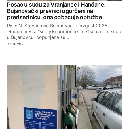
Posao u sudu za Vranjance i Hančane:
Bujanovački pravnici ogorčeni na
predsednicu, ona odbacuje optužbe
Piše: N. Stevanović Bujanovac, 7. avgust 2026.
Radna mesta “sudijski pomoćnik” u Osnovnom sudu
u Bujanovcu popunjena su…
07.08.2026.