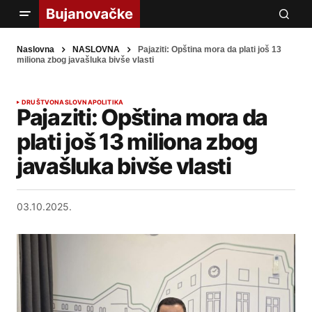
Naslovna
NASLOVNA
Pajaziti: Opština mora da plati još 13
miliona zbog javašluka bivše vlasti
DRUŠTVO
NASLOVNA
POLITIKA
Pajaziti: Opština mora da
plati još 13 miliona zbog
javašluka bivše vlasti
03.10.2025.