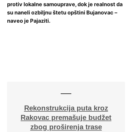
protiv lokalne samouprave, dok je realnost da
su naneli ozbiljnu štetu opštini Bujanovac –
naveo je Pajaziti.
Rekonstrukcija puta kroz
Rakovac premašuje budžet
zbog proširenja trase