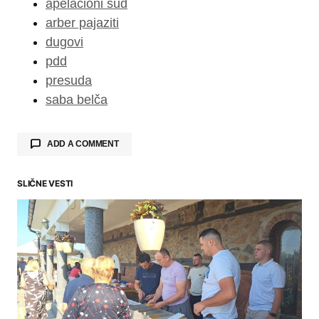
apelacioni sud
arber pajaziti
dugovi
pdd
presuda
saba belča
ADD A COMMENT
SLIČNE VESTI
Your email address will not be published.
Required fields are marked
*
Comment
*