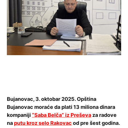
Bujanovac, 3. oktobar 2025. Opština
Bujanovac moraće da plati 13 miliona dinara
kompaniji
“Saba Belča” iz Preševa
za radove
na
putu kroz selo Rakovac
od pre šest godina.