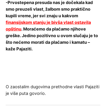
-Prvostepena presuda nas je dočekala kad
smo preuzeli vlast, žalbom smo praktično
kupili vreme, jer svi znaju u kakvom
finansijskom stanju je bivša vlast ostavila
opštinu
. Moraćemo da plaćamo njihove
greške. Jedino pozitivno u ovom slučaju je to
što nećemo morati da plaćamo i kamatu –
kaže Pajaziti.
O zaostalim dugovima prethodne vlasti Pajaziti
je više puta govorio.