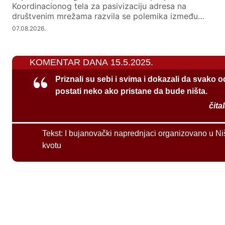
Koordinacionog tela za pasivizaciju adresa na
društvenim mrežama razvila se polemika između…
07.08.2026.
KOMENTAR DANA 15.5.2025.
Priznali su sebi i svima i dokazali da svako 
postati neko ako pristane da bude ništa.
čita
Tekst:
I bujanovački naprednjaci organizovano u Ni
kvotu