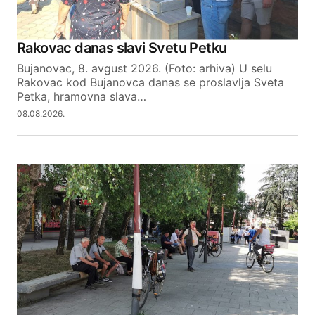
Your Name
Rakovac danas slavi Svetu Petku
Bujanovac, 8. avgust 2026. (Foto: arhiva) U selu
Your E-mail
Rakovac kod Bujanovca danas se proslavlja Sveta
Petka, hramovna slava…
08.08.2026.
SUBMIT COMMENT