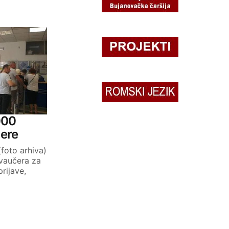
000
ere
foto arhiva)
 vaučera za
rijave,