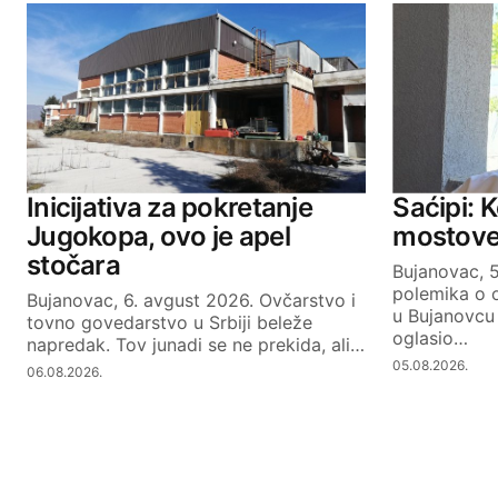
Inicijativa za pokretanje
Saćipi: 
Jugokopa, ovo je apel
mostove,
stočara
Bujanovac, 
polemika o o
Bujanovac, 6. avgust 2026. Ovčarstvo i
u Bujanovcu 
tovno govedarstvo u Srbiji beleže
oglasio…
napredak. Tov junadi se ne prekida, ali…
05.08.2026.
06.08.2026.