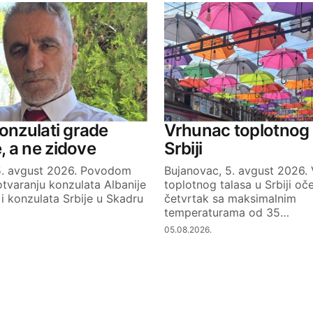
Konzulati grade
Vrhunac toplotnog 
 a ne zidove
Srbiji
5. avgust 2026. Povodom
Bujanovac, 5. avgust 2026.
tvaranju konzulata Albanije
toplotnog talasa u Srbiji oč
i konzulata Srbije u Skadru
četvrtak sa maksimalnim
temperaturama od 35…
05.08.2026.