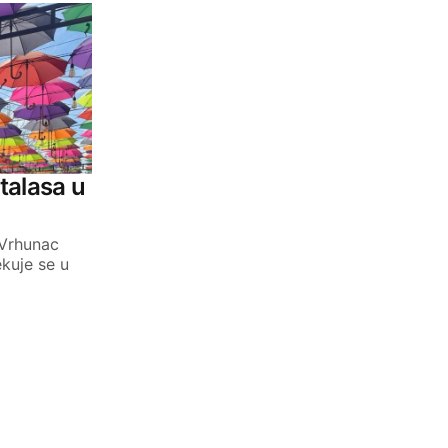
talasa u
 Vrhunac
ekuje se u