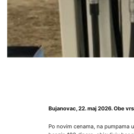
Bujanovac, 22. maj 2026. Obe vrs
Po novim cenama, na pumpama u Srb