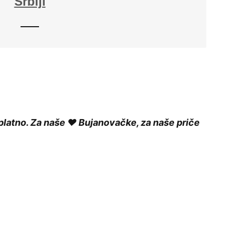
Srbiji
platno. Za naše ❤️ Bujanovačke, za naše priče