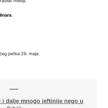
radski mediji.
inara.
ćeg petka 29. maja.
 i dalje mnogo jeftinije nego u