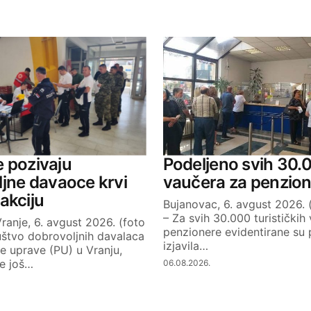
ished.
Required fields are marked
*
Your E-mail
je pozivaju
Podeljeno svih 30.
jne davaoce krvi
vaučera za penzion
akciju
Bujanovac, 6. avgust 2026. (
– Za svih 30.000 turističkih
ranje, 6. avgust 2026. (foto
penzionere evidentirane su p
uštvo dobrovoljnih davalaca
izjavila…
ske uprave (PU) u Vranju,
e još…
06.08.2026.