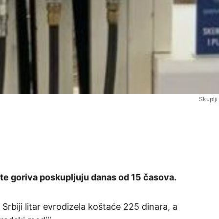
Skuplji
te goriva poskupljuju danas od 15 časova.
iji litar evrodizela koštaće 225 dinara, a