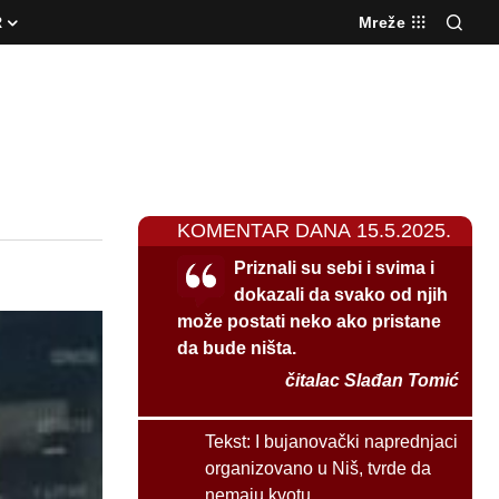
R
Mreže
KOMENTAR DANA 15.5.2025.
Priznali su sebi i svima i
dokazali da svako od njih
može postati neko ako pristane
da bude ništa.
čitalac Slađan Tomić
Tekst:
I bujanovački naprednjaci
organizovano u Niš, tvrde da
nemaju kvotu