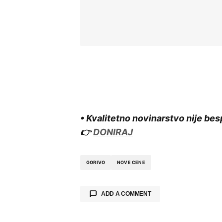
• Kvalitetno novinarstvo nije bes
👉
DONIRAJ
GORIVO
NOVE CENE
ADD A COMMENT