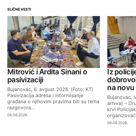
SLIČNE VESTI
Your email address will not be publ
Comment
*
Your Name
Mitrović i Ardita Sinani o
Iz polici
pasivizaciji
dobrovol
na novu 
Bujanovac, 6. avgust 2026. (Foto: KT)
SUBMIT COMMENT
Pasivizacija adresa i informisanje
Bujanovac, V
građana o njihovim pravima bili su tema
arhiva) – Dr
razgovora…
krvi Policij
organizovać
06.08.2026.
06.08.2026.