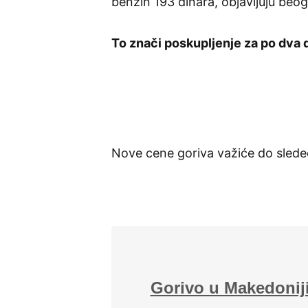
benzin 193 dinara, objavljuju beog
To znači poskupljenje za po dva d
Nove cene goriva važiće do slede
Gorivo u Makedoniji