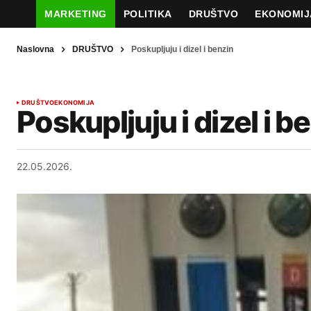
MARKETING
POLITIKA
DRUŠTVO
EKONOMIJ
Naslovna
DRUŠTVO
Poskupljuju i dizel i benzin
DRUŠTVO
EKONOMIJA
Poskupljuju i dizel i b
22.05.2026.