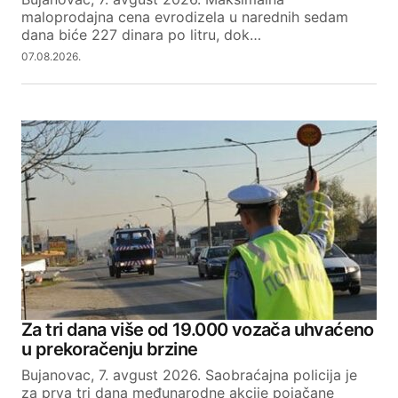
maloprodajna cena evrodizela u narednih sedam
dana biće 227 dinara po litru, dok…
07.08.2026.
Za tri dana više od 19.000 vozača uhvaćeno
u prekoračenju brzine
Bujanovac, 7. avgust 2026. Saobraćajna policija je
za prva tri dana međunarodne akcije pojačane