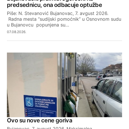
predsednicu, ona odbacuje optužbe
Piše: N. Stevanović Bujanovac, 7. avgust 2026.
Radna mesta “sudijski pomoćnik” u Osnovnom sudu
u Bujanovcu popunjena su…
07.08.2026.
Ovo su nove cene goriva
Bujanovac, 7. avgust 2026. Maksimalna