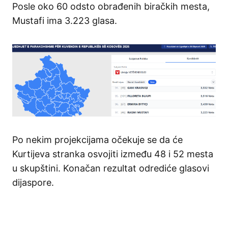
Posle oko 60 odsto obrađenih biračkih mesta,
Mustafi ima 3.223 glasa.
Po nekim projekcijama očekuje se da će
Kurtijeva stranka osvojiti između 48 i 52 mesta
u skupštini. Konačan rezultat odrediće glasovi
dijaspore.