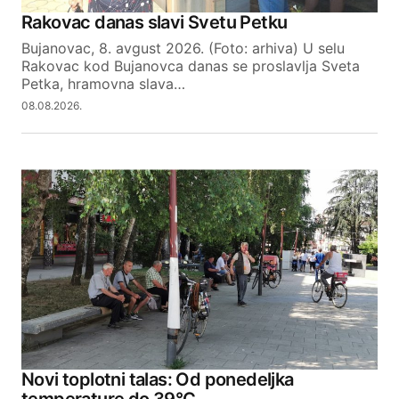
Your Name
Rakovac danas slavi Svetu Petku
Bujanovac, 8. avgust 2026. (Foto: arhiva) U selu
Your E-mail
Rakovac kod Bujanovca danas se proslavlja Sveta
Petka, hramovna slava…
08.08.2026.
SUBMIT COMMENT
Novi toplotni talas: Od ponedeljka