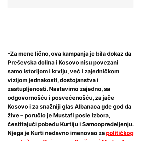
-Za mene lično, ova kampanja je bila dokaz da
Preševska dolina i Kosovo nisu povezani
samo istorijom i krvlju, već i zajedničkom
vizijom jednakosti, dostojanstva i
zastupljenosti. Nastavimo zajedno, sa
odgovornošću i posvećenošću, za jače
Kosovo i za snažniji glas Albanaca gde god da
žive – poručio je Mustafi posle izbora,
čestitajući pobedu Kurtiju i Samoopredeljenju.
Njega je Kurti nedavno imenovao za
političkog