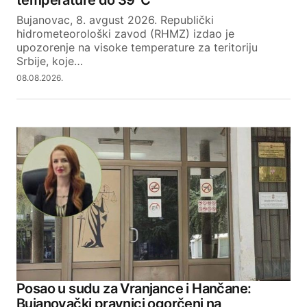
temperature do 39°C
Bujanovac, 8. avgust 2026. Republički
hidrometeorološki zavod (RHMZ) izdao je
upozorenje na visoke temperature za teritoriju
Srbije, koje…
08.08.2026.
Posao u sudu za Vranjance i Hančane:
Bujanovački pravnici ogorčeni na