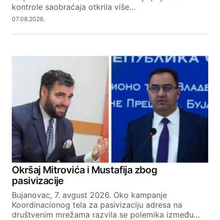
kontrole saobraćaja otkrila više…
07.08.2026.
Okršaj Mitrovića i Mustafija zbog
pasivizacije
Bujanovac, 7. avgust 2026. Oko kampanje
Koordinacionog tela za pasivizaciju adresa na
društvenim mrežama razvila se polemika između…