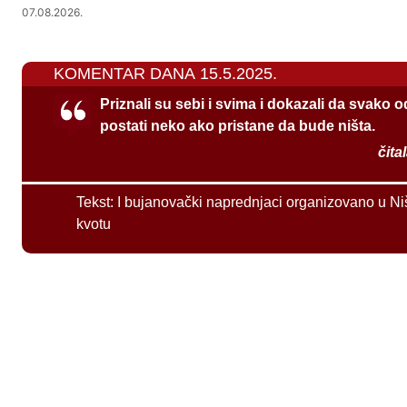
07.08.2026.
KOMENTAR DANA 15.5.2025.
Priznali su sebi i svima i dokazali da svako 
postati neko ako pristane da bude ništa.
čita
Tekst:
I bujanovački naprednjaci organizovano u Ni
kvotu