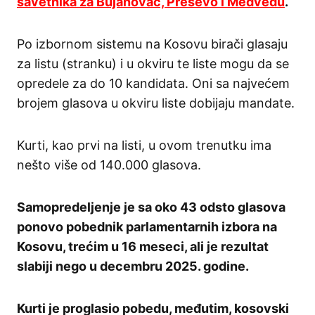
savetnika za Bujanovac, Preševo i Medveđu
.
Po izbornom sistemu na Kosovu birači glasaju
za listu (stranku) i u okviru te liste mogu da se
opredele za do 10 kandidata. Oni sa najvećem
brojem glasova u okviru liste dobijaju mandate.
Kurti, kao prvi na listi, u ovom trenutku ima
nešto više od 140.000 glasova.
Samopredeljenje je sa oko 43 odsto glasova
ponovo pobednik parlamentarnih izbora na
Kosovu, trećim u 16 meseci, ali je rezultat
slabiji nego u decembru 2025. godine.
Kurti je proglasio pobedu, međutim, kosovski