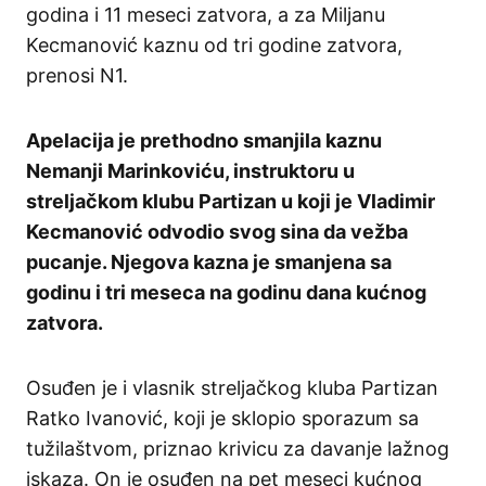
godina i 11 meseci zatvora, a za Miljanu
Kecmanović kaznu od tri godine zatvora,
prenosi N1.
Apelacija je prethodno smanjila kaznu
Nemanji Marinkoviću, instruktoru u
streljačkom klubu Partizan u koji je Vladimir
Kecmanović odvodio svog sina da vežba
pucanje. Njegova kazna je smanjena sa
godinu i tri meseca na godinu dana kućnog
zatvora.
Osuđen je i vlasnik streljačkog kluba Partizan
Ratko Ivanović, koji je sklopio sporazum sa
tužilaštvom, priznao krivicu za davanje lažnog
iskaza. On je osuđen na pet meseci kućnog