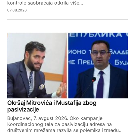
kontrole saobraćaja otkrila više…
07.08.2026.
Okršaj Mitrovića i Mustafija zbog
pasivizacije
Bujanovac, 7. avgust 2026. Oko kampanje
Koordinacionog tela za pasivizaciju adresa na
društvenim mrežama razvila se polemika između…