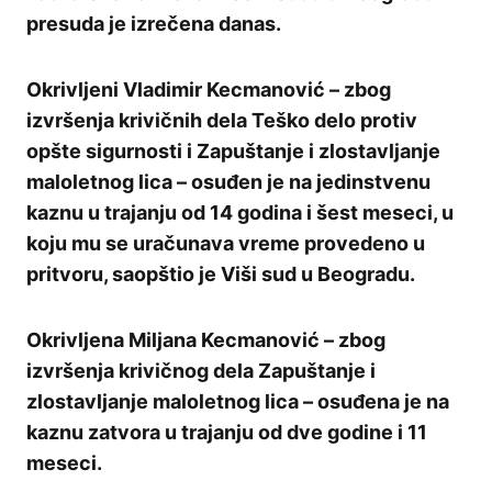
presuda je izrečena danas.
Okrivljeni Vladimir Kecmanović – zbog
izvršenja krivičnih dela Teško delo protiv
opšte sigurnosti i Zapuštanje i zlostavljanje
maloletnog lica – osuđen je na jedinstvenu
kaznu u trajanju od 14 godina i šest meseci, u
koju mu se uračunava vreme provedeno u
pritvoru, saopštio je Viši sud u Beogradu.
Okrivljena Miljana Kecmanović – zbog
izvršenja krivičnog dela Zapuštanje i
zlostavljanje maloletnog lica – osuđena je na
kaznu zatvora u trajanju od dve godine i 11
meseci.