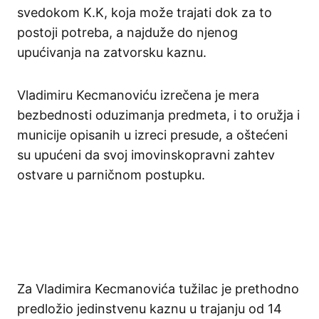
svedokom K.K, koja može trajati dok za to
postoji potreba, a najduže do njenog
upućivanja na zatvorsku kaznu.
Vladimiru Kecmanoviću izrečena je mera
bezbednosti oduzimanja predmeta, i to oružja i
municije opisanih u izreci presude, a oštećeni
su upućeni da svoj imovinskopravni zahtev
ostvare u parničnom postupku.
Za Vladimira Kecmanovića tužilac je prethodno
predložio jedinstvenu kaznu u trajanju od 14