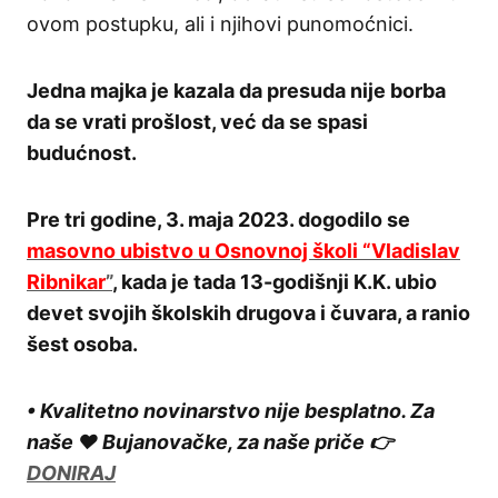
ovom postupku, ali i njihovi punomoćnici.
Jedna majka je kazala da presuda nije borba
da se vrati prošlost, već da se spasi
budućnost.
Pre tri godine, 3. maja 2023. dogodilo se
masovno ubistvo u Osnovnoj školi “Vladislav
Ribnikar
”
, kada je tada 13-godišnji K.K. ubio
devet svojih školskih drugova i čuvara, a ranio
šest osoba.
• Kvalitetno novinarstvo nije besplatno. Za
naše ❤️ Bujanovačke, za naše priče 👉
DONIRAJ