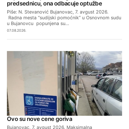
Your E-mail
predsednicu, ona odbacuje optužbe
Piše: N. Stevanović Bujanovac, 7. avgust 2026.
Radna mesta “sudijski pomoćnik” u Osnovnom sudu
SUBMIT COMMENT
u Bujanovcu popunjena su…
07.08.2026.
Ovo su nove cene goriva
Bujanovac, 7. avgust 2026. Maksimalna