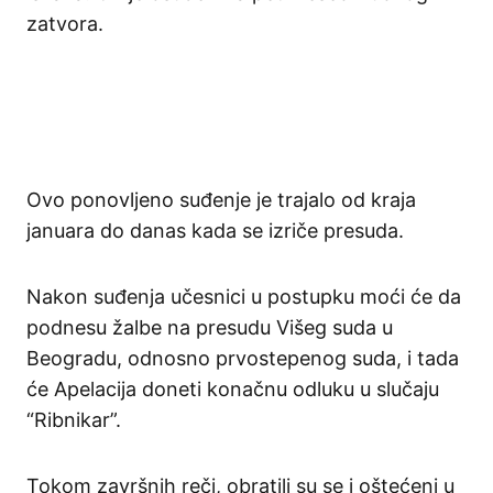
zatvora.
Ovo ponovljeno suđenje je trajalo od kraja
januara do danas kada se izriče presuda.
Nakon suđenja učesnici u postupku moći će da
podnesu žalbe na presudu Višeg suda u
Beogradu, odnosno prvostepenog suda, i tada
će Apelacija doneti konačnu odluku u slučaju
“Ribnikar”.
Tokom završnih reči, obratili su se i oštećeni u