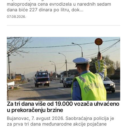
maloprodajna cena evrodizela u narednih sedam
dana biće 227 dinara po litru, dok…
07.08.2026.
Za tri dana više od 19.000 vozača uhvaćeno
u prekoračenju brzine
Bujanovac, 7. avgust 2026. Saobraćajna policija je
za prva tri dana međunarodne akcije pojačane