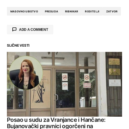
MASOVNO UBISTVO
PRESUDA
RIBNIKAR
RODITELJI
ZATVOR
ADD A COMMENT
SLIČNE VESTI
Your email address will not be published.
Required fields are marked
*
Comment
*
Your Name
Posao u sudu za Vranjance i Hančane:
Bujanovački pravnici ogorčeni na