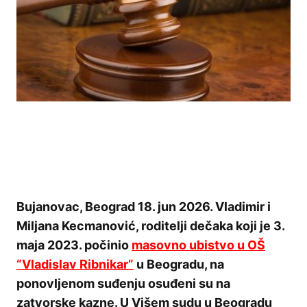
Bujanovac, Beograd 18. jun 2026. Vladimir i
Miljana Kecmanović, roditelji dečaka koji je 3.
maja 2023. počinio
masovno ubistvo u OŠ
“Vladislav Ribnikar”
u Beogradu, na
ponovljenom suđenju osuđeni su na
zatvorske kazne. U Višem sudu u Beogradu