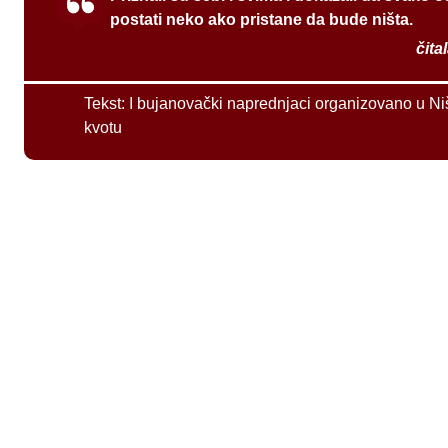
postati neko ako pristane da bude ništa.
čita
Tekst:
I bujanovački naprednjaci organizovano u Ni
kvotu