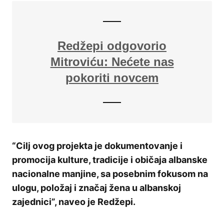
Redžepi odgovorio
Mitroviću: Nećete nas
pokoriti novcem
“Cilj ovog projekta je dokumentovanje i
promocija kulture, tradicije i običaja albanske
nacionalne manjine, sa posebnim fokusom na
ulogu, položaj i značaj žena u albanskoj
zajednici”, naveo je Redžepi.