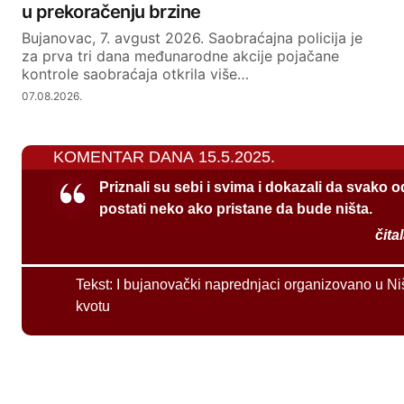
u prekoračenju brzine
Bujanovac, 7. avgust 2026. Saobraćajna policija je
za prva tri dana međunarodne akcije pojačane
kontrole saobraćaja otkrila više…
07.08.2026.
KOMENTAR DANA 15.5.2025.
Priznali su sebi i svima i dokazali da svako 
postati neko ako pristane da bude ništa.
čita
Tekst:
I bujanovački naprednjaci organizovano u Ni
kvotu