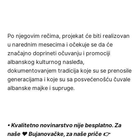
Po njegovim rečima, projekat će biti realizovan
u narednim mesecima i očekuje se da će
značajno doprineti očuvanju i promociji
albanskog kulturnog nasleđa,
dokumentovanjem tradicija koje su se prenosile
generacijama i koje su sa posvećenošću čuvale
albanske majke i supruge.
• Kvalitetno novinarstvo nije besplatno. Za
naše ❤️ Bujanovačke, za naše priče 👉