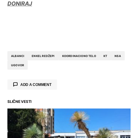
DONIRAJ
ALBANCI
ENKEL REDŽEPI
KOORDINACIONO TELO
KT
NSA
UGOVOR
ADD A COMMENT
SLIČNE VESTI
Your email address will not be published.
Required fields are marked
*
Comment
*