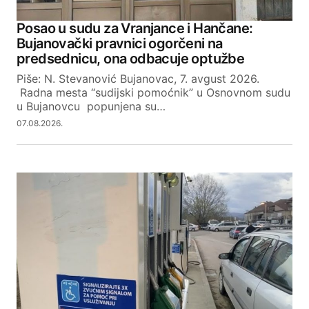
Posao u sudu za Vranjance i Hančane:
Bujanovački pravnici ogorčeni na
predsednicu, ona odbacuje optužbe
Piše: N. Stevanović Bujanovac, 7. avgust 2026.
Radna mesta “sudijski pomoćnik” u Osnovnom sudu
u Bujanovcu popunjena su…
07.08.2026.