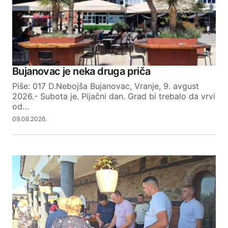
Your Name
Bujanovac je neka druga priča
Piše: 017 D.Nebojša Bujanovac, Vranje, 9. avgust
Your E-mail
2026.- Subota je. Pijačni dan. Grad bi trebalo da vrvi
od…
09.08.2026.
SUBMIT COMMENT