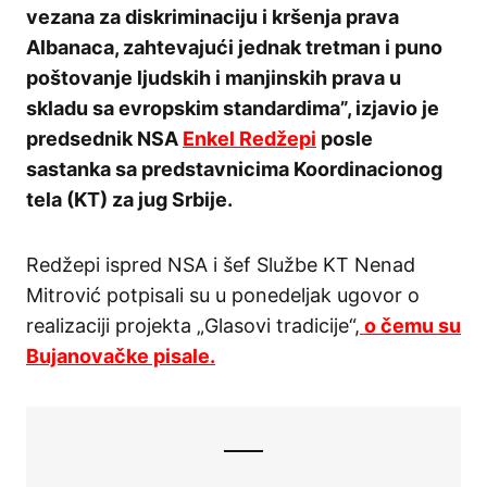
vezana za diskriminaciju i kršenja prava
Albanaca, zahtevajući jednak tretman i puno
poštovanje ljudskih i manjinskih prava u
skladu sa evropskim standardima”, izjavio je
predsednik NSA
Enkel Redžepi
posle
sastanka sa predstavnicima Koordinacionog
tela (KT) za jug Srbije.
Redžepi ispred NSA i šef Službe KT Nenad
Mitrović potpisali su u ponedeljak ugovor o
realizaciji projekta „Glasovi tradicije“,
o čemu su
Bujanovačke pisale.