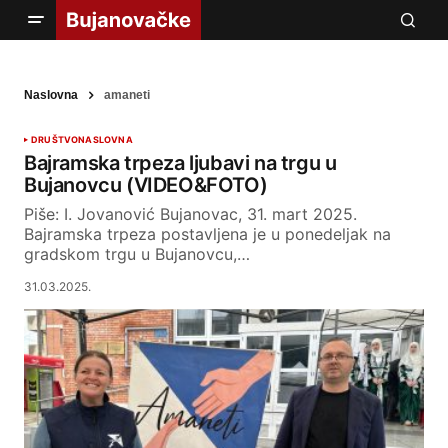
Naslovna
amaneti
DRUŠTVO
NASLOVNA
Bajramska trpeza ljubavi na trgu u
Bujanovcu (VIDEO&FOTO)
Piše: I. Jovanović Bujanovac, 31. mart 2025.
Bajramska trpeza postavljena je u ponedeljak na
gradskom trgu u Bujanovcu,…
31.03.2025.