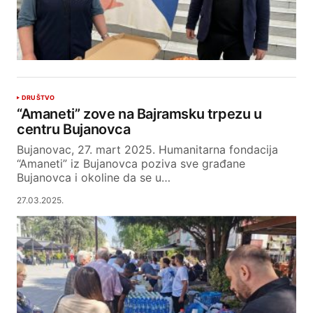
DRUŠTVO
“Amaneti” zove na Bajramsku trpezu u
centru Bujanovca
Bujanovac, 27. mart 2025. Humanitarna fondacija
“Amaneti” iz Bujanovca poziva sve građane
Bujanovca i okoline da se u…
27.03.2025.