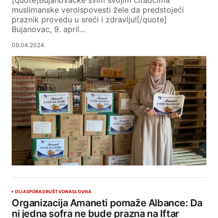
[quote]Bujanovačke svim svojim čitaocima
muslimanske veroispovesti žele da predstojeći
praznik provedu u sreći i zdravlju![/quote]
Bujanovac, 9. april…
09.04.2024.
DIJASPORA
DRUŠTVO
NASLOVNA
Organizacija Amaneti pomaže Albance: Da
ni jedna sofra ne bude prazna na Iftar