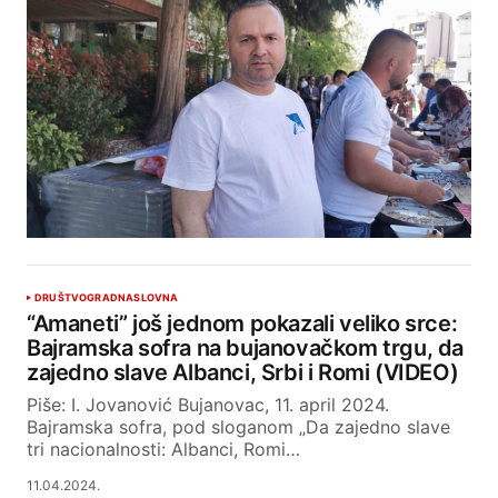
DRUŠTVO
GRAD
NASLOVNA
“Amaneti” još jednom pokazali veliko srce:
Bajramska sofra na bujanovačkom trgu, da
zajedno slave Albanci, Srbi i Romi (VIDEO)
Piše: I. Jovanović Bujanovac, 11. april 2024.
Bajramska sofra, pod sloganom „Da zajedno slave
tri nacionalnosti: Albanci, Romi…
11.04.2024.