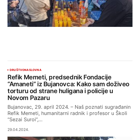
DRUŠTVO
NASLOVNA
Refik Memeti, predsednik Fondacije
“Amaneti” iz Bujanovca: Kako sam doživeo
torturu od strane huligana i policije u
Novom Pazaru
Bujanovac, 29. april 2024. – Naš poznati sugrađanin
Refik Memeti, humanitarni radnik i profesor u Školi
“Sezai Suroi”,…
29.04.2024.