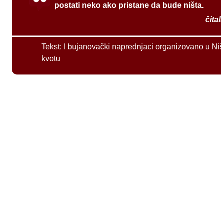
postati neko ako pristane da bude ništa.
čita
Tekst:
I bujanovački naprednjaci organizovano u Ni
kvotu