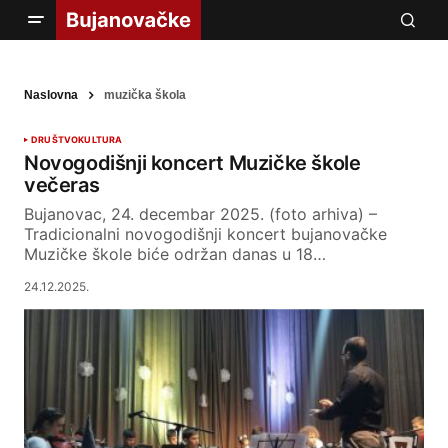
Naslovna
muzička škola
DRUŠTVO
KULTURA
Novogodišnji koncert Muzičke škole
večeras
Bujanovac, 24. decembar 2025. (foto arhiva) –
Tradicionalni novogodišnji koncert bujanovačke
Muzičke škole biće održan danas u 18…
24.12.2025.