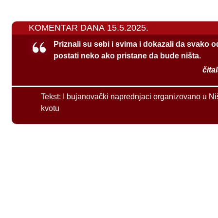
KOMENTAR DANA 15.5.2025.
Priznali su sebi i svima i dokazali da svako 
postati neko ako pristane da bude ništa.
čita
Tekst:
I bujanovački naprednjaci organizovano u Ni
kvotu