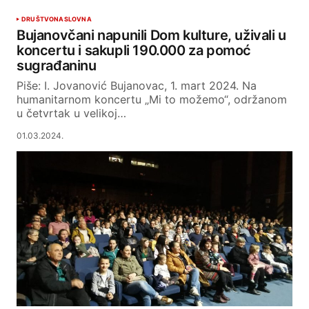
DRUŠTVO
NASLOVNA
Bujanovčani napunili Dom kulture, uživali u
koncertu i sakupli 190.000 za pomoć
sugrađaninu
Piše: I. Jovanović Bujanovac, 1. mart 2024. Na
humanitarnom koncertu „Mi to možemo“, održanom
u četvrtak u velikoj…
01.03.2024.