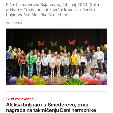
Piše: I. Jovanović Bujanovac, 24. maj 2024. (foto
arhiva) – Tradicionalni završni koncert učenika
bujanovačke Muzičke škole biće…
24.05.2024.
DRUŠTVO
NASLOVNA
Aleksa briljirao i u Smederevu, prva
nagrada na takmičenju Dani harmonike