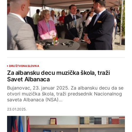
DRUŠTVO
NASLOVNA
Za albansku decu muzička škola, traži
Savet Albanaca
Bujanovac, 23. januar 2025. Za albansku decu da se
otvori muzička škola, traži predsednik Nacionalnog
saveta Albanaca (NSA)…
23.01.2025.