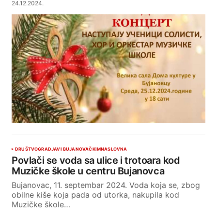
24.12.2024.
DRUŠTVO
GRAD
JAVI BUJANOVAČKIM
NASLOVNA
Povlači se voda sa ulice i trotoara kod
Muzičke škole u centru Bujanovca
Bujanovac, 11. septembar 2024. Voda koja se, zbog
obilne kiše koja pada od utorka, nakupila kod
Muzičke škole…