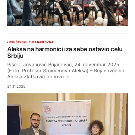
DRUŠTVO
KULTURA
NASLOVNA
Aleksa na harmonici iza sebe ostavio celu
Srbiju
Piše: I. Jovanović Bujanovac, 24. novembar 2025.
(Foto: Profesor Stoimenov i Aleksa) – Bujanovčanin
Aleksa Zlatković ponovo je…
24.11.2025.