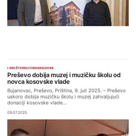
DRUŠTVO
KULTURA
NASLOVNA
Preševo dobija muzej i muzičku školu od
novca kosovske vlade
Bujanovac, Preševo, Priština, 9. juli 2025. – Preševo
uskoro dobija muzičku školu i muzej zahvaljujući
donaciji kosovske vlade…
09.07.2025.