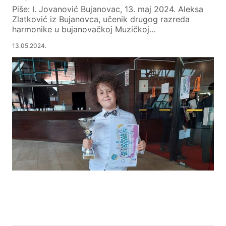
Piše: I. Jovanović Bujanovac, 13. maj 2024. Aleksa
Zlatković iz Bujanovca, učenik drugog razreda
harmonike u bujanovačkoj Muzičkoj…
13.05.2024.