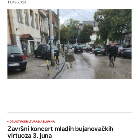
11.09.2024.
DRUŠTVO
KULTURA
NASLOVNA
Završni koncert mladih bujanovačkih
virtuoza 3. juna