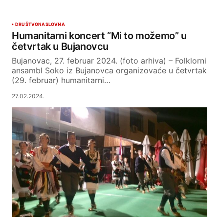
DRUŠTVO
NASLOVNA
Humanitarni koncert “Mi to možemo” u
četvrtak u Bujanovcu
Bujanovac, 27. februar 2024. (foto arhiva) – Folklorni
ansambl Soko iz Bujanovca organizovaće u četvrtak
(29. februar) humanitarni…
27.02.2024.