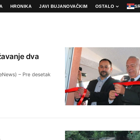
A
HRONIKA
JAVI BUJANOVAČKIM
OSTALO
S
ižavanje dva
eNews) – Pre desetak
š