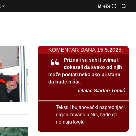
R
Mreže
KOMENTAR DANA 15.5.2025.
Priznali su sebi i svima i
dokazali da svako od njih
može postati neko ako pristane
da bude ništa.
čitalac Slađan Tomić
Tekst:
I bujanovački naprednjaci
organizovano u Niš, tvrde da
nemaju kvotu