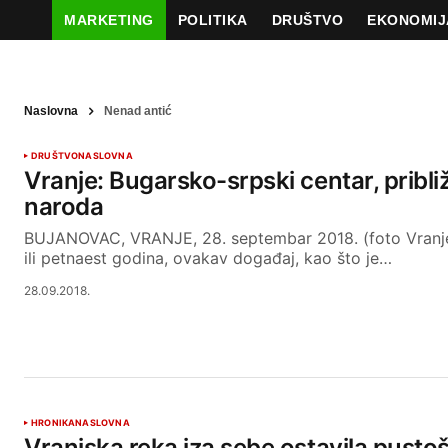
MARKETING
POLITIKA
DRUŠTVO
EKONOMIJ
Naslovna
Nenad antić
DRUŠTVO
NASLOVNA
Vranje: Bugarsko-srpski centar, pribl
naroda
BUJANOVAC, VRANJE, 28. septembar 2018. (foto Vranj
ili petnaest godina, ovakav događaj, kao što je…
28.09.2018.
HRONIKA
NASLOVNA
Vranjska reka iza sebe ostavila pusto