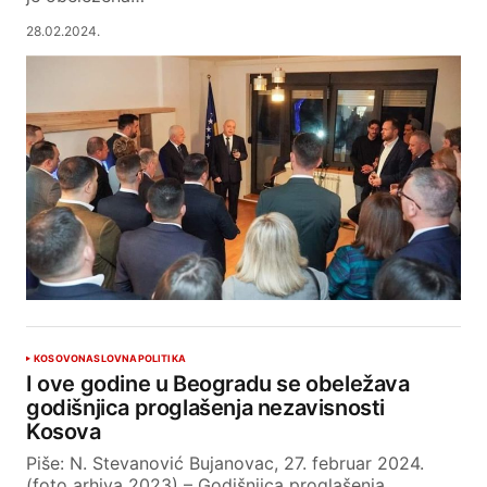
28.02.2024.
KOSOVO
NASLOVNA
POLITIKA
I ove godine u Beogradu se obeležava
godišnjica proglašenja nezavisnosti
Kosova
Piše: N. Stevanović Bujanovac, 27. februar 2024.
(foto arhiva 2023) – Godišnjica proglašenja