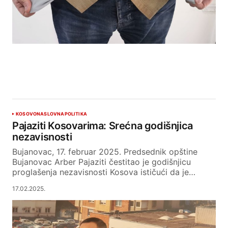
KOSOVO
NASLOVNA
POLITIKA
Pajaziti Kosovarima: Srećna godišnjica
nezavisnosti
Bujanovac, 17. februar 2025. Predsednik opštine
Bujanovac Arber Pajaziti čestitao je godišnjicu
proglašenja nezavisnosti Kosova ističući da je…
17.02.2025.