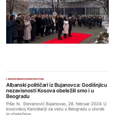
KOSOVO
NASLOVNA
POLITIKA
Albanski političari iz Bujanovca: Godišnjicu
nezavisnosti Kosova obeležili smo i u
Beogradu
Piše: N. Stevanović Bujanovac, 28. februar 2024. U
kosovskoj Kancelariji za vezu u Beogradu u utorak
je obeležena…