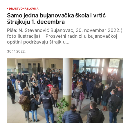
DRUŠTVO
NASLOVNA
Samo jedna bujanovačka škola i vrtić
štrajkuju 1. decembra
Piše: N. Stevanović Bujanovac, 30. novembar 2022.(
foto ilustracija) – Prosvetni radnici u bujanovačkoj
opštini podržavaju štrajk u…
30.11.2022.