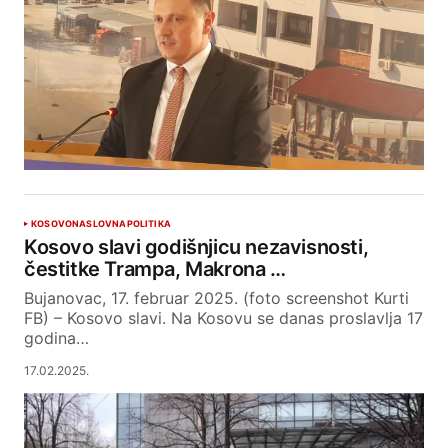
KOSOVO
NASLOVNA
POLITIKA
Kosovo slavi godišnjicu nezavisnosti,
čestitke Trampa, Makrona …
Bujanovac, 17. februar 2025. (foto screenshot Kurti
FB) – Kosovo slavi. Na Kosovu se danas proslavlja 17
godina…
17.02.2025.