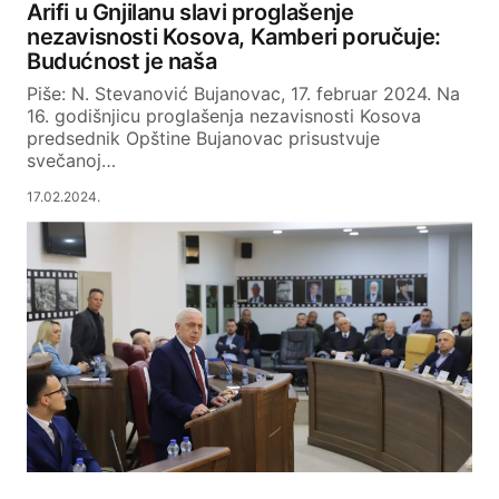
Arifi u Gnjilanu slavi proglašenje
nezavisnosti Kosova, Kamberi poručuje:
Budućnost je naša
Piše: N. Stevanović Bujanovac, 17. februar 2024. Na
16. godišnjicu proglašenja nezavisnosti Kosova
predsednik Opštine Bujanovac prisustvuje
svečanoj…
17.02.2024.