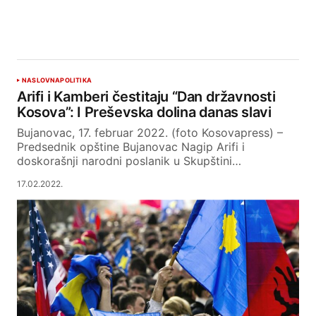
NASLOVNA
POLITIKA
Arifi i Kamberi čestitaju “Dan državnosti
Kosova”: I Preševska dolina danas slavi
Bujanovac, 17. februar 2022. (foto Kosovapress) –
Predsednik opštine Bujanovac Nagip Arifi i
doskorašnji narodni poslanik u Skupštini…
17.02.2022.