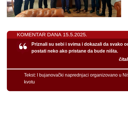
KOMENTAR DANA 15.5.2025.
Priznali su sebi i svima i dokazali da svako 
postati neko ako pristane da bude ništa.
čita
Tekst:
I bujanovački naprednjaci organizovano u Ni
kvotu