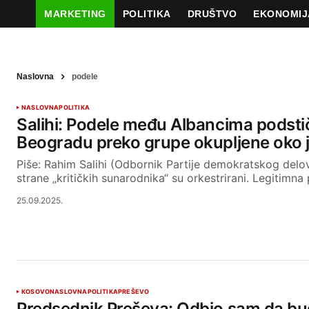
MARKETING
POLITIKA
DRUŠTVO
EKONOMIJ
Naslovna
podele
NASLOVNA
POLITIKA
Salihi: Podele među Albancima podstič
Beogradu preko grupe okupljene oko
Piše: Rahim Salihi (Odbornik Partije demokratskog delo
strane „kritičkih sunarodnika“ su orkestrirani. Legitimn
25.09.2025.
KOSOVO
NASLOVNA
POLITIKA
PREŠEVO
Predsednik Preševa: Odbio sam da bu