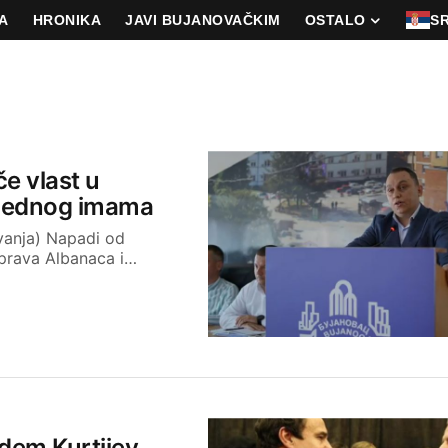
A
HRONIKA
JAVI BUJANOVAČKIM
OSTALO
S
e vlast u
 jednog imama
vanja) Napadi od
a prava Albanaca i…
dem Kurtijev