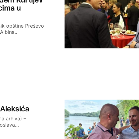
cima u
nik opštine Preševo
 Albina…
 Aleksića
na arhiva) –
roslava…