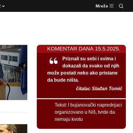
R
Mreže
KOMENTAR DANA 15.5.2025.
Priznali su sebi i svima i
dokazali da svako od njih
može postati neko ako pristane
da bude ništa.
čitalac Slađan Tomić
Tekst:
I bujanovački naprednjaci
organizovano u Niš, tvrde da
nemaju kvotu