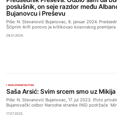
poslušnik, on seje razdor među Alban
Bujanovcu i Preševu
Piše: N. Stevanović Bujanovac, 8. januar 2024. Predsed
Šćiprim Arifi ponovo je kritikovao kosovskog premijera
08.01.2024.
NASLOVNA
POLITIKA
Saša Arsić: Svim srcem smo uz Mikija
Piše: N. Stevanović Bujanovac, 17. jul 2023. (Foto privat
Bujanovački odbor Narodne stranke (NS) podržaće Mi
17.07.2023.