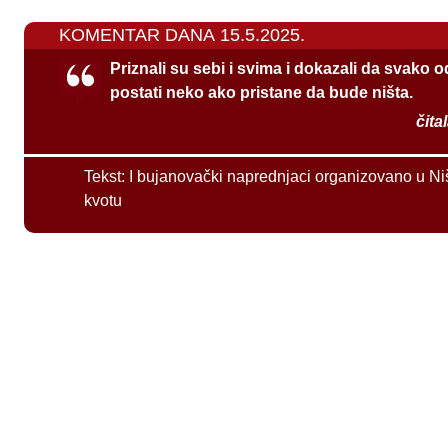
KOMENTAR DANA 15.5.2025.
Priznali su sebi i svima i dokazali da svako 
postati neko ako pristane da bude ništa.
čita
Tekst:
I bujanovački naprednjaci organizovano u Ni
kvotu