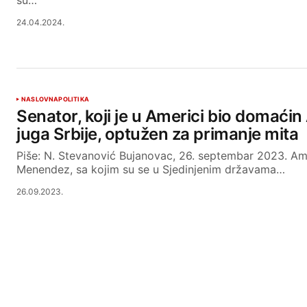
su…
24.04.2024.
NASLOVNA
POLITIKA
Senator, koji je u Americi bio domaći
juga Srbije, optužen za primanje mita
Piše: N. Stevanović Bujanovac, 26. septembar 2023. Am
Menendez, sa kojim su se u Sjedinjenim državama…
26.09.2023.