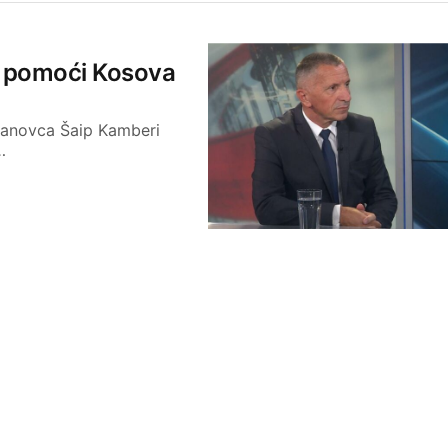
z pomoći Kosova
janovca Šaip Kamberi
…