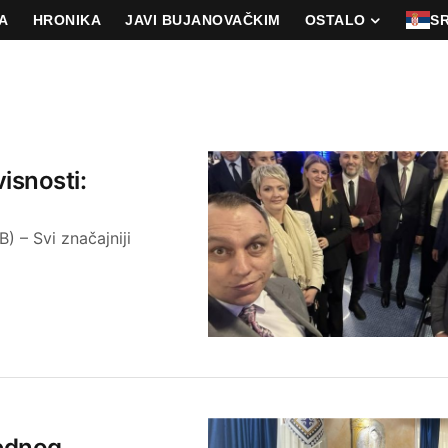
A
HRONIKA
JAVI BUJANOVAČKIM
OSTALO
S
isnosti:
) – Svi značajniji
jednog