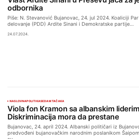
odbornika
Piše: N. Stevanović Bujanovac, 24. jul 2024. Koaliciji P
delovanje (PDD) Ardite Sinani i Demokratske partije…
24.07.2024.
NASLOVNA
POLITIKA
SEDAM TAČAKA
Viola fon Kramon sa albanskim liderim
Diskriminacija mora da prestane
Bujanovac, 24. april 2024. Albanski političari iz Bujanov
predvođeni bujanovačkim narodnim poslanikom Šaipom