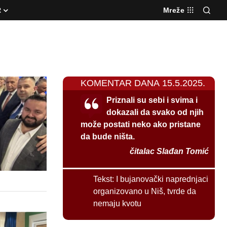
R
Mreže
KOMENTAR DANA 15.5.2025.
Priznali su sebi i svima i
dokazali da svako od njih
može postati neko ako pristane
da bude ništa.
čitalac Slađan Tomić
Tekst:
I bujanovački naprednjaci
organizovano u Niš, tvrde da
nemaju kvotu