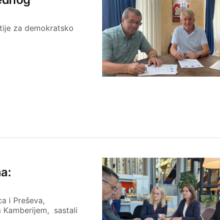
artije za demokratsko
a:
ca i Preševa,
 Kamberijem, sastali