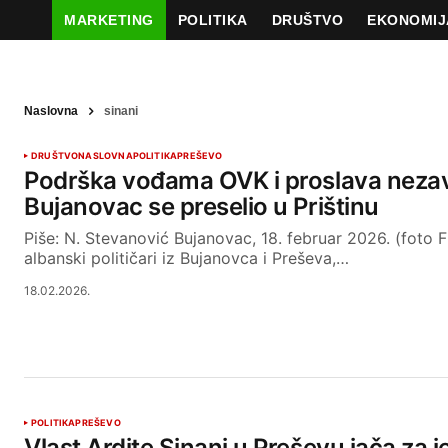
MARKETING
POLITIKA
DRUŠTVO
EKONOMIJ
Naslovna
sinani
DRUŠTVO
NASLOVNA
POLITIKA
PREŠEVO
Podrška vođama OVK i proslava nezav
Bujanovac se preselio u Prištinu
Piše: N. Stevanović Bujanovac, 18. februar 2026. (foto FB
albanski političari iz Bujanovca i Preševa,…
18.02.2026.
POLITIKA
PREŠEVO
Vlast Ardite Sinani u Preševu jača za 