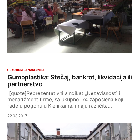
EKONOMIJA
NASLOVNA
Gumoplastika: Stečaj, bankrot, likvidacija ili
partnerstvo
[quote]Reprezentativni sindikat „Nezavisnost“ i
menadžment firme, sa ukupno 74 zaposlena koji
rade u pogonu u Klenikama, imaju različita…
22.08.2017.