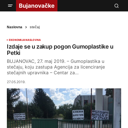
Naslovna
stečaj
EKONOMIJA
NASLOVNA
Izdaje se u zakup pogon Gumoplastike u
Petki
BUJANOVAC, 27. maj 2019. – Gumoplastika u
stečaju, koju zastupa Agencija za licenciranje
stečajnih upravnika – Centar za…
27.05.2019.