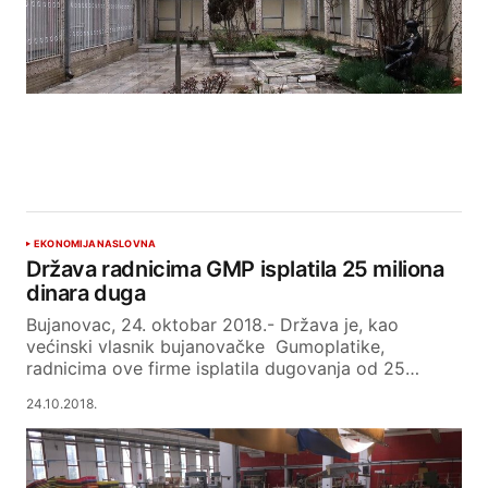
EKONOMIJA
NASLOVNA
Država radnicima GMP isplatila 25 miliona
dinara duga
Bujanovac, 24. oktobar 2018.- Država je, kao
većinski vlasnik bujanovačke Gumoplatike,
radnicima ove firme isplatila dugovanja od 25…
24.10.2018.