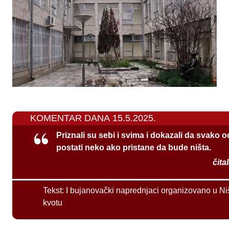
KOMENTAR DANA 15.5.2025.
Priznali su sebi i svima i dokazali da svako 
postati neko ako pristane da bude ništa.
čita
Tekst:
I bujanovački naprednjaci organizovano u Ni
kvotu