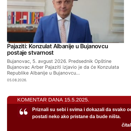
Pajaziti: Konzulat Albanije u Bujanovcu
postaje stvarnost
Bujanovac, 5. avgust 2026. Predsednik Opštine
Bujanovac Arber Pajaziti izjavio je da će Konzulata
Republike Albanije u Bujanovcu…
05.08.2026.
KOMENTAR DANA 15.5.2025.
Priznali su sebi i svima i dokazali da svako 
postati neko ako pristane da bude ništa.
čita