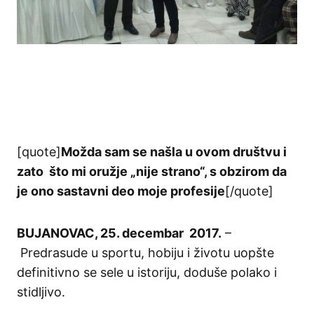
[quote]
Možda sam se našla u ovom društvu i
zato što mi oružje „nije strano“, s obzirom da
je ono sastavni deo moje profesije
[/quote]
BUJANOVAC, 25. decembar 2017.
–
Predrasude u sportu, hobiju i životu uopšte
definitivno se sele u istoriju, doduše polako i
stidljivo.