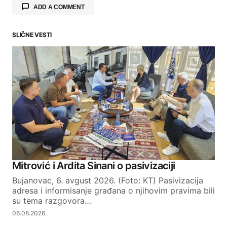
ADD A COMMENT
SLIČNE VESTI
Your email address will not be published.
Required fields are marked
*
Comment
*
Your Name
Mitrović i Ardita Sinani o pasivizaciji
Bujanovac, 6. avgust 2026. (Foto: KT) Pasivizacija
Your E-mail
adresa i informisanje građana o njihovim pravima bili
su tema razgovora…
06.08.2026.
SUBMIT COMMENT