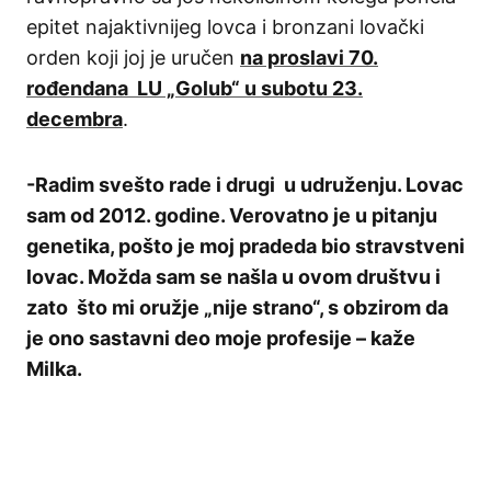
epitet najaktivnijeg lovca i bronzani lovački
orden koji joj je uručen
na proslavi 70.
rođendana LU „Golub“ u subotu 23.
decembra
.
-Radim svešto rade i drugi u udruženju. Lovac
sam od 2012. godine. Verovatno je u pitanju
genetika, pošto je moj pradeda bio stravstveni
lovac. Možda sam se našla u ovom društvu i
zato što mi oružje „nije strano“, s obzirom da
je ono sastavni deo moje profesije – kaže
Milka.