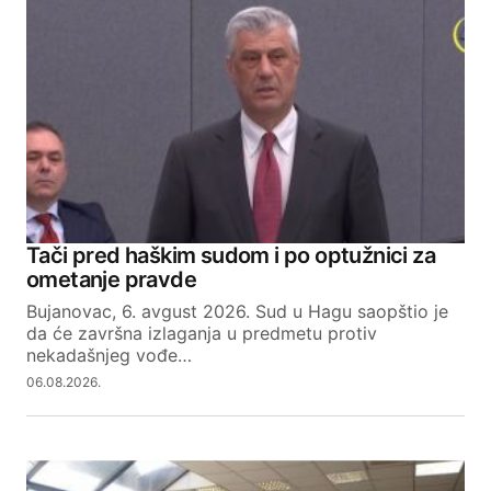
Tači pred haškim sudom i po optužnici za
ometanje pravde
Bujanovac, 6. avgust 2026. Sud u Hagu saopštio je
da će završna izlaganja u predmetu protiv
nekadašnjeg vođe…
06.08.2026.