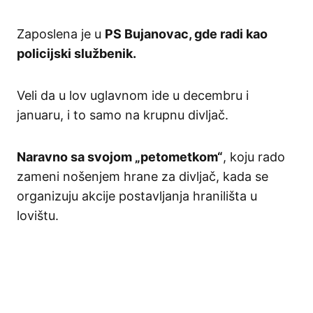
Zaposlena je u
PS Bujanovac, gde radi kao
policijski službenik.
Veli da u lov uglavnom ide u decembru i
januaru, i to samo na krupnu divljač.
Naravno sa svojom „petometkom“
, koju rado
zameni nošenjem hrane za divljač, kada se
organizuju akcije postavljanja hranilišta u
lovištu.