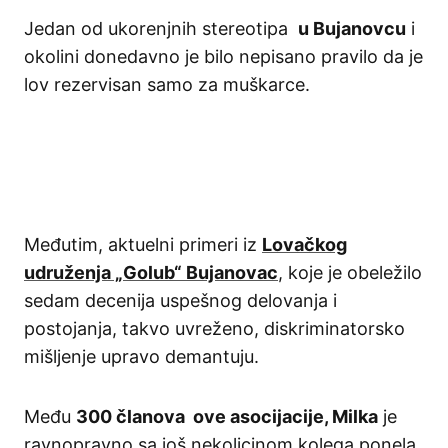
Jedan od ukorenjnih stereotipa
u Bujanovcu
i
okolini donedavno je bilo nepisano pravilo da je
lov rezervisan samo za muškarce.
Međutim, aktuelni primeri iz
Lovačkog
udruženja „Golub“ Bujanovac
, koje je obeležilo
sedam decenija uspešnog delovanja i
postojanja, takvo uvreženo, diskriminatorsko
mišljenje upravo demantuju.
Među
300 članova ove asocijacije, Milka
je
ravnopravno sa još nekolicinom kolega ponela