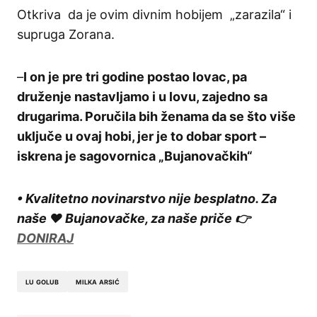
Otkriva da je ovim divnim hobijem „zarazila“ i
supruga Zorana.
–
I on je pre tri godine postao lovac, pa
druženje nastavljamo i u lovu, zajedno sa
drugarima. Poručila bih ženama da se što više
uključe u ovaj hobi, jer je to dobar sport –
iskrena je sagovornica „Bujanovačkih“
• Kvalitetno novinarstvo nije besplatno. Za
naše ❤️ Bujanovačke, za naše priče 👉
DONIRAJ
LU GOLUB
MILKA ARSIĆ