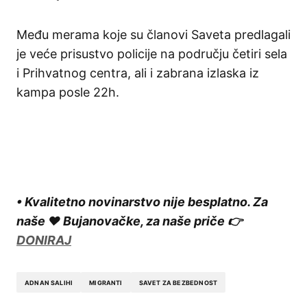
Među merama koje su članovi Saveta predlagali
je veće prisustvo policije na području četiri sela
i Prihvatnog centra, ali i zabrana izlaska iz
kampa posle 22h.
• Kvalitetno novinarstvo nije besplatno. Za
naše ❤️ Bujanovačke, za naše priče 👉
DONIRAJ
ADNAN SALIHI
MIGRANTI
SAVET ZA BEZBEDNOST