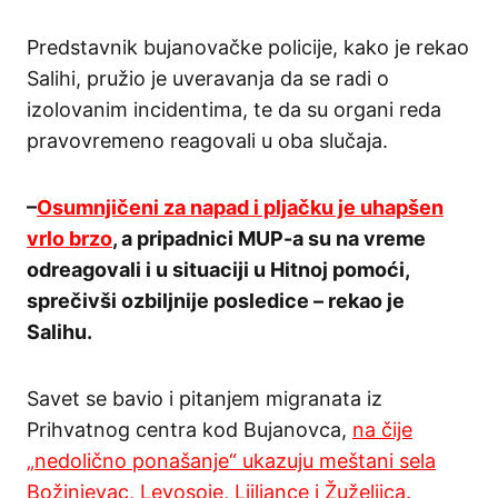
Predstavnik bujanovačke policije, kako je rekao
Salihi, pružio je uveravanja da se radi o
izolovanim incidentima, te da su organi reda
pravovremeno reagovali u oba slučaja.
–
Osumnjičeni za napad i pljačku je uhapšen
vrlo brzo
, a pripadnici MUP-a su na vreme
odreagovali i u situaciji u Hitnoj pomoći,
sprečivši ozbiljnije posledice – rekao je
Salihu.
Savet se bavio i pitanjem migranata iz
Prihvatnog centra kod Bujanovca,
na čije
„nedolično ponašanje“ ukazuju meštani sela
Božinjevac, Levosoje, Ljiljance i Žuželjica.