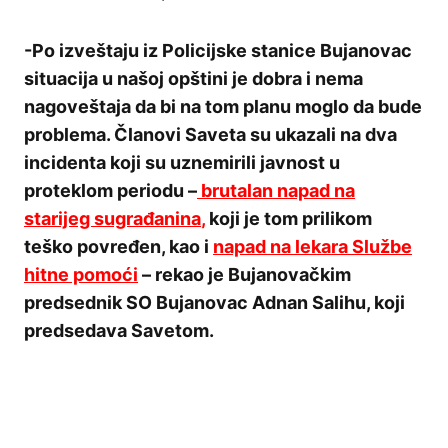
-Po izveštaju iz Policijske stanice Bujanovac
situacija u našoj opštini je dobra i nema
nagoveštaja da bi na tom planu moglo da bude
problema. Članovi Saveta su ukazali na dva
incidenta koji su uznemirili javnost u
proteklom periodu –
brutalan napad na
starijeg sugrađanina
,
koji je tom prilikom
teško povređen, kao i
napad na lekara Službe
hitne pomoći
– rekao je Bujanovačkim
predsednik SO Bujanovac Adnan Salihu, koji
predsedava Savetom.