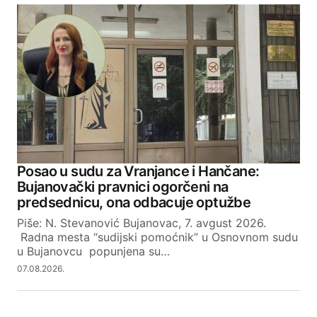
Posao u sudu za Vranjance i Hančane:
Bujanovački pravnici ogorčeni na
predsednicu, ona odbacuje optužbe
Piše: N. Stevanović Bujanovac, 7. avgust 2026.
Radna mesta “sudijski pomoćnik” u Osnovnom sudu
u Bujanovcu popunjena su…
07.08.2026.