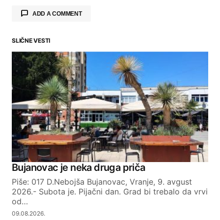
ADD A COMMENT
SLIČNE VESTI
Your email address will not be published.
Required fields are marked
*
Comment
*
Your Name
Bujanovac je neka druga priča
Piše: 017 D.Nebojša Bujanovac, Vranje, 9. avgust
Your E-mail
2026.- Subota je. Pijačni dan. Grad bi trebalo da vrvi
od…
09.08.2026.