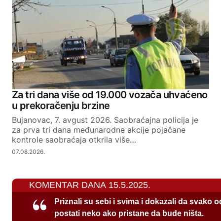
Za tri dana više od 19.000 vozača uhvaćeno
u prekoračenju brzine
Bujanovac, 7. avgust 2026. Saobraćajna policija je
za prva tri dana međunarodne akcije pojačane
kontrole saobraćaja otkrila više…
07.08.2026.
KOMENTAR DANA 15.5.2025.
Priznali su sebi i svima i dokazali da svako 
postati neko ako pristane da bude ništa.