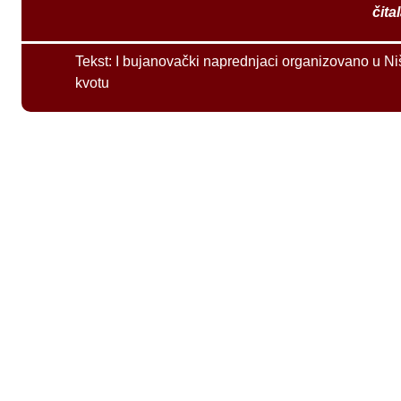
čita
Tekst:
I bujanovački naprednjaci organizovano u Ni
kvotu