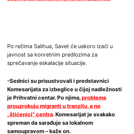
Po rečima Salihua, Savet će uskoro izaći u
javnost sa konretnim predlozima za
sprečavanje eskalacije situacije.
-Sednici su prisustvovali i predstavnici
Komesarijata za izbeglice u čijoj nadležnosti
je Prihvatni centar. Po njima,
probleme
prouzrokuju migranti u tranzitu, a ne
„štićenici“ centra
.
Komesarijat je svakako
spreman da sarađuje sa lokalnom
samoupravom – kaže on.