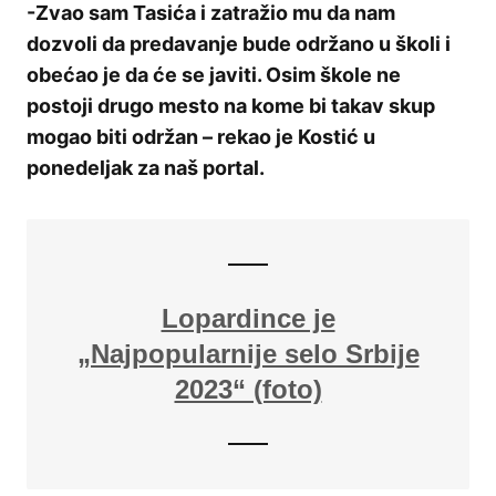
-Zvao sam Tasića i zatražio mu da nam
dozvoli da predavanje bude održano u školi i
obećao je da će se javiti. Osim škole ne
postoji drugo mesto na kome bi takav skup
mogao biti održan – rekao je Kostić u
ponedeljak za naš portal.
Lopardince je
„Najpopularnije selo Srbije
2023“ (foto)