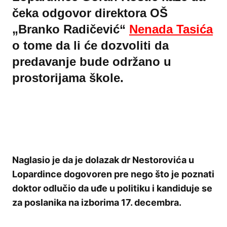
čeka odgovor direktora OŠ
„Branko Radičević“
Nenada Tasića
o tome da li će dozvoliti da
predavanje bude održano u
prostorijama škole.
Naglasio je da je dolazak dr Nestorovića u
Lopardince dogovoren pre nego što je poznati
doktor odlučio da uđe u politiku i kandiduje se
za poslanika na izborima 17. decembra.