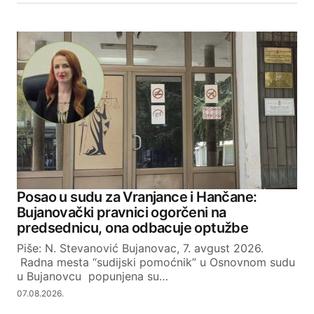
Posao u sudu za Vranjance i Hančane:
Bujanovački pravnici ogorčeni na
predsednicu, ona odbacuje optužbe
Piše: N. Stevanović Bujanovac, 7. avgust 2026.
Radna mesta “sudijski pomoćnik” u Osnovnom sudu
u Bujanovcu popunjena su…
07.08.2026.