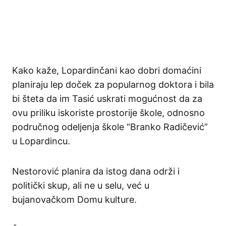
Kako kaže, Lopardinčani kao dobri domaćini
planiraju lep doček za popularnog doktora i bila
bi šteta da im Tasić uskrati mogućnost da za
ovu priliku iskoriste prostorije škole, odnosno
područnog odeljenja škole “Branko Radičević”
u Lopardincu.
Nestorović planira da istog dana održi i
politički skup, ali ne u selu, već u
bujanovačkom Domu kulture.