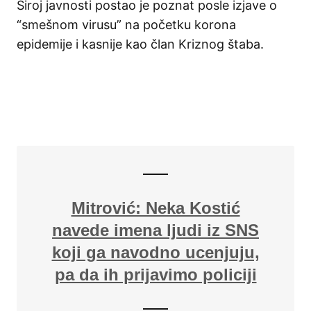
Široj javnosti postao je poznat posle izjave o
“smešnom virusu” na početku korona
epidemije i kasnije kao član Kriznog štaba.
Mitrović: Neka Kostić
navede imena ljudi iz SNS
koji ga navodno ucenjuju,
pa da ih prijavimo policiji