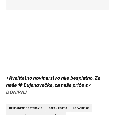
• Kvalitetno novinarstvo nije besplatno. Za
naše ❤️ Bujanovačke, za naše priče 👉
DONIRAJ
DR BRANIMIR NESTOROVIĆ
GORAN KOSTIĆ
LOPARDINCE