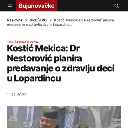
Naslovna
DRUŠTVO
Kostić Mekica: Dr Nestorović planira
predavanje o zdravlju deci u Lopardincu
DRUŠTVO
NASLOVNA
Kostić Mekica: Dr
Nestorović planira
predavanje o zdravlju deci
u Lopardincu
11.12.2023.