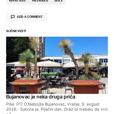
NENAD TASIĆ
PREDAVANJE
ŠKOLA
ADD A COMMENT
SLIČNE VESTI
Your email address will not be published.
Required fields are marked
*
Comment
*
Your Name
Bujanovac je neka druga priča
Piše: 017 D.Nebojša Bujanovac, Vranje, 9. avgust
Your E-mail
2026.- Subota je. Pijačni dan. Grad bi trebalo da vrvi