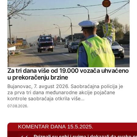
Za tri dana više od 19.000 vozača uhvaćeno
u prekoračenju brzine
Bujanovac, 7. avgust 2026. Saobraćajna policija je
za prva tri dana međunarodne akcije pojačane
kontrole saobraćaja otkrila više…
07.08.2026.
KOMENTAR DANA 15.5.2025.
Priznali su sebi i svima i dokazali da svako 