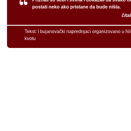
postati neko ako pristane da bude ništa.
čita
Tekst:
I bujanovački naprednjaci organizovano u Ni
kvotu